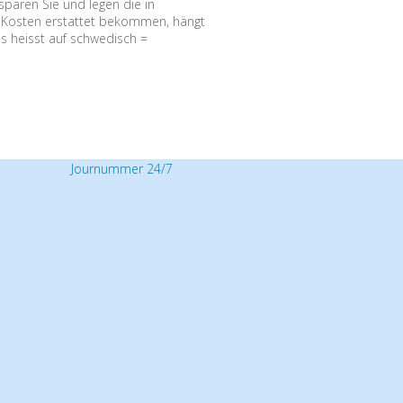
sparen Sie und legen die in
ie Kosten erstattet bekommen, hängt
is heisst auf schwedisch =
Journummer 24/7