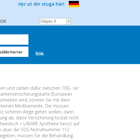
Hyr ut din stuga här!
BOK
sökkriterier
ben und zahlen dafür zwischen 100,- skr
Krankenversicherungskarte (European
schrieben wird, können Sie mit dem
riebenen Medikamente. Die müssen
nz sicheren Wege gehen wollen, dann
ung ab, diese Versicherung kostet nicht
schwedisch = LÄKARE Apotheke heisst auf
en über die SOS-Notrufnummer 112
 begeben, müssen Sie die Behandlung,