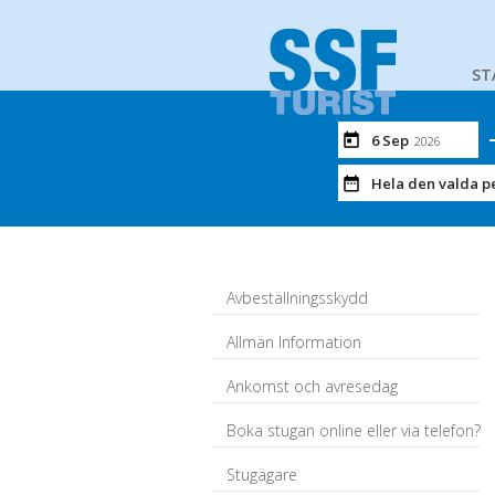
ST
6 Sep
2026
Hela den valda p
Avbeställningsskydd
Allmän Information
Ankomst och avresedag
Boka stugan online eller via telefon?
Stugägare