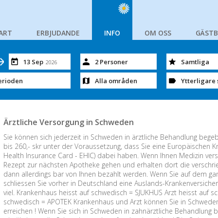
ART
ERBJUDANDE
INFO
OM OSS
GÄST
13 Sep
2 Personer
Samtliga
2026
erioden
Alla områden
Ytterligare 
Ärztliche Versorgung in Schweden
Sie können sich jederzeit in Schweden in ärztliche Behandlung bege
bis 260,- skr unter der Voraussetzung, dass Sie eine Europäischen 
Health Insurance Card - EHIC) dabei haben. Wenn Ihnen Medizin ver
Rezept zur nächsten Apotheke gehen und erhalten dort die versch
dann allerdings bar von Ihnen bezahlt werden. Wenn Sie auf dem ga
schliessen Sie vorher in Deutschland eine Auslands-Krankenversicher
viel. Krankenhaus heisst auf schwedisch = SJUKHUS Arzt heisst auf 
schwedisch = APOTEK Krankenhaus und Arzt können Sie in Schwed
erreichen ! Wenn Sie sich in Schweden in zahnärztliche Behandlung