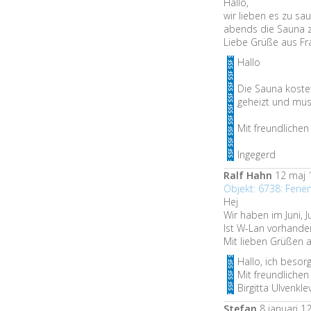
Hallo,
wir lieben es zu sa
abends die Sauna 
Liebe Grüße aus Fr
Hallo
Die Sauna koste
geheizt und muss
Mit freundliche
Ingegerd
Ralf Hahn
12 maj 
Objekt: 6738: Feri
Hej
Wir haben im Juni, 
Ist W-Lan vorhande
Mit lieben Grüßen
Hallo, ich besor
Mit freundliche
Birgitta Ulvenkle
Stefan
8 januari 1