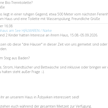
ne Bio-Trenntoilette?
üße
us liegt in einer ruhigen Gegend, etwa 500 Meter vom nächsten Ferienh
 am Haus und eine Toilette mit Wasserspülung. Freundliche Grüße
er 16:38
enhaus am See HJÄLMAREN / Närke
nd 2 Kinder hätten Interesse an ihrem Haus, 15.08.-05.09.2026.
sen ob diese "drei Häuser" in dieser Zeit von uns gemietet sind ode
den.
om Steg aus Baden?
e, Strom, Handtücher und Bettwäsche sind inklusive oder bringen wir 
halten steht außer Frage :-).
ihr an unserem Haus in Åsbyviken interessiert seid!
 stehen euch während der gesamten Mietzeit zur Verfügung.