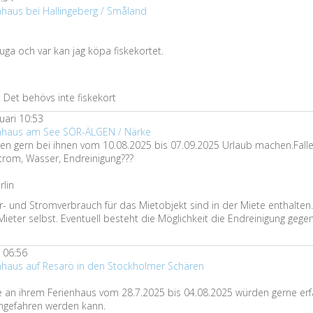
nhaus bei Hallingeberg / Småland
stuga och var kan jag köpa fiskekortet.
s. Det behövs inte fiskekort
uari 10:53
enhaus am See SÖR-ÄLGEN / Närke
den gern bei ihnen vom 10.08.2025 bis 07.09.2025 Urlaub machen.Fall
trom, Wasser, Endreinigung???
rlin
- und Stromverbrauch für das Mietobjekt sind in der Miete enthalten.
eter selbst. Eventuell besteht die Möglichkeit die Endreinigung gegen
 06:56
enhaus auf Resarö in den Stockholmer Schären
se an ihrem Ferienhaus vom 28.7.2025 bis 04.08.2025 würden gerne er
ngefahren werden kann.