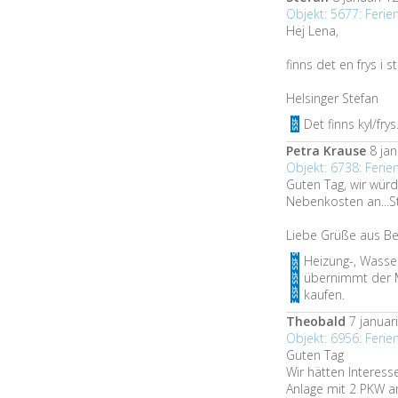
Objekt: 5677: Ferie
Hej Lena,
finns det en frys i 
Helsinger Stefan
Det finns kyl/fry
Petra Krause
8 jan
Objekt: 6738: Feri
Guten Tag, wir wür
Nebenkosten an...S
Liebe Grüße aus Be
Heizung-, Wasser
übernimmt der Mi
kaufen.
Theobald
7 januari
Objekt: 6956: Feri
Guten Tag
Wir hätten Interes
Anlage mit 2 PKW a