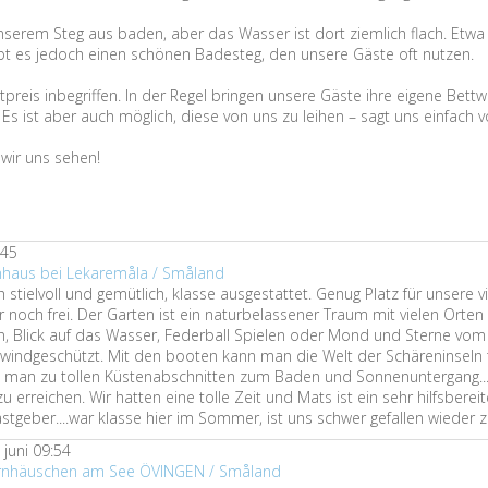
serem Steg aus baden, aber das Wasser ist dort ziemlich flach. Etw
ibt es jedoch einen schönen Badesteg, den unsere Gäste oft nutzen.
tpreis inbegriffen. In der Regel bringen unsere Gäste ihre eigene Bet
Es ist aber auch möglich, diese von uns zu leihen – sagt uns einfach 
 wir uns sehen!
:45
enhaus bei Lekaremåla / Småland
h stielvoll und gemütlich, klasse ausgestattet. Genug Platz für unsere v
noch frei. Der Garten ist ein naturbelassener Traum mit vielen Orten
, Blick auf das Wasser, Federball Spielen oder Mond und Sterne vom
 windgeschützt. Mit den booten kann man die Welt der Schäreninseln 
 man zu tollen Küstenabschnitten zum Baden und Sonnenuntergang..
 erreichen. Wir hatten eine tolle Zeit und Mats ist ein sehr hilfsberei
stgeber....war klasse hier im Sommer, ist uns schwer gefallen wieder 
juni 09:54
ernhäuschen am See ÖVINGEN / Småland