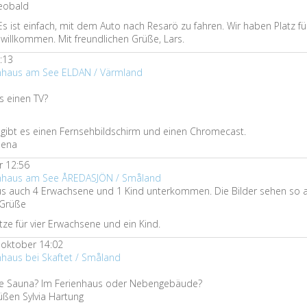
eobald
s ist einfach, mit dem Auto nach Resarö zu fahren. Wir haben Platz f
h willkommen. Mit freundlichen Grüße, Lars.
:13
enhaus am See ELDAN / Värmland
s einen TV?
e gibt es einen Fernsehbildschirm und einen Chromecast.
lena
 12:56
ienhaus am See ÅREDASJÖN / Småland
 auch 4 Erwachsene und 1 Kind unterkommen. Die Bilder sehen so au
 Grüße
ätze für vier Erwachsene und ein Kind.
oktober 14:02
nhaus bei Skaftet / Småland
die Sauna? Im Ferienhaus oder Nebengebäude?
üßen Sylvia Hartung