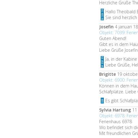
Herzliche Grüße Th
Hallo Theobald E
Sie sind herzlic
Josefin
4 januari 18
Objekt: 7039: Feri
Guten Abend!
Gibt es in dem Hau
Liebe Grüße Josefin
Ja, in der Kabin
Liebe Grüße, He
Brigitte
19 oktober
Objekt: 6900: Fer
Können in dem Haus
Schlafplätze. Liebe
Es gibt Schlafpl
Sylvia Hartung
11 
Objekt: 6978: Ferie
Ferienhaus 6978
Wo befindet sich 
Mit freundlichen Gr