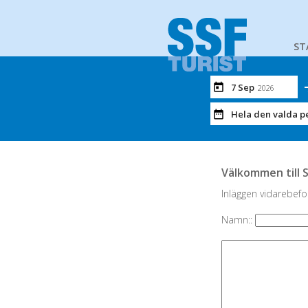
ST
7 Sep
2026
Hela den valda p
Välkommen till 
Inläggen vidarebefor
Namn::