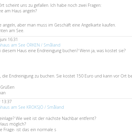
t scheint uns zu gefallen. Ich habe noch zwei Fragen:
ee am Haus angeln?
 angeln, aber man muss im Geschäft eine Angelkarte kaufen.
unten am See.
juni 16:31
ienhaus am See ÖRKEN / Småland
i diesem Haus eine Endreinigung buchen? Wenn ja, was kostet sie?
ch, die Endreinigung zu buchen. Sie kostet 150 Euro und kann vor Ort b
n Grüßen
han
 13:37
enhaus am See KROKSJÖ / Småland
leinlage? Wie weit ist der nächste Nachbar entfernt?
Haus möglich?
e Frage- ist das ein normale s