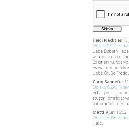
Heidi Plackties
13 
Objekt: 5812: Fer
Liebe Elsbeth, liebe
wir möchten uns no
Es ist ein wundervo
Es war der perfekte
Liebe Grüße Freddy
Carin Sannefur
11 
Objekt: 6658: Fer
Vi har precis spende
stugor i området v
fint område med här
Matti
9 juni 16:02
Objekt: 6936: Fer
Hallo,