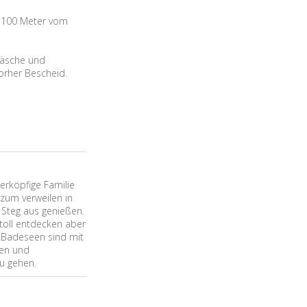
a 100 Meter vom
twäsche und
vorher Bescheid.
ierköpfige Familie
 zum verweilen in
 Steg aus genießen.
toll entdecken aber
.Badeseen sind mit
ten und
zu gehen.