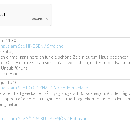
juli 11:30
ienhaus am See HINDSEN / Småland
r Folke,
ch einmal ganz herzlich für die schöne Zeit in eurem Haus bedanken.
ller Ort . Hier muss man sich einfach wohlfühlen, mitten in der Natur a
 Urlaub für uns.
 und Heidi
juli 16:16
ienhaus am See BORSÖKNASJÖN / Södermanland
rat en härlig vecka i en så mysig stuga vid Borsöknasjön. Att den låg l
ar toppen eftersom en unghund var med. Jag rekommenderar den varm
lig natur.
ienhaus am See SÖDRA BULLARESJÖN / Bohuslän