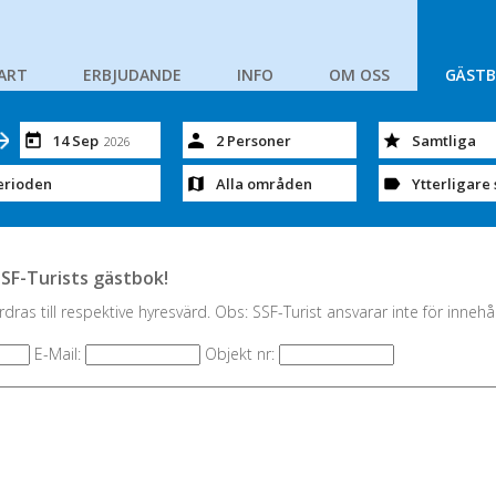
ART
ERBJUDANDE
INFO
OM OSS
GÄST
14 Sep
2 Personer
Samtliga
2026
erioden
Alla områden
Ytterligare 
SSF-Turists gästbok!
dras till respektive hyresvärd. Obs: SSF-Turist ansvarar inte för innehå
E-Mail:
Objekt nr: