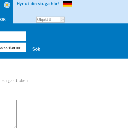
Hyr ut din stuga här!
BOK
sökkriterier
llet i gästboken.