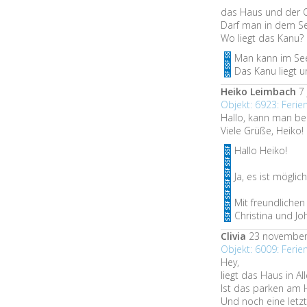
das Haus und der Or
Darf man in dem S
Wo liegt das Kanu?
Man kann im See
Das Kanu liegt 
Heiko Leimbach
7 
Objekt: 6923: Fer
Hallo, kann man be
Viele Grüße, Heiko!
Hallo Heiko!
Ja, es ist mögli
Mit freundliche
Christina und Jo
Clivia
23 november
Objekt: 6009: Feri
Hey,
liegt das Haus in Al
Ist das parken am 
Und noch eine letzt