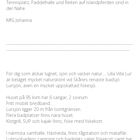
Tennisplatz, Paddelhalle und Reiten auf Islandpferden sind in
der Nähe.
MfG Johanna
---------------------------------------------------------------------------------
-------------------------------------------------------------------------------
För dig som älskar lugnet, sjön och vacker natur…. Lilla Villa Lur
är beläget mycket naturskönt vid Skånes renaste badsjö
Lursjön, även en mycket uppskattad fiskesjö.
Huset på 95 kvm har 6 sängar, 2 sovrum.
Fritt mobilt bredband.
Lursjön ligger 20 m från tomtgränsen.
Flera badplatser finns nära huset.
Klotgrill, SUP och kajak finns, fiske med fiskekort.
I närmsta samhälle, Hästveda, finns tågstation och mataffär.
Luhrsjöbadens camping och badplats säljer fiskekort samt hyr