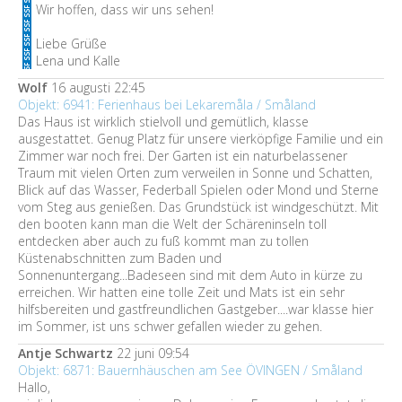
Wir hoffen, dass wir uns sehen!
Liebe Grüße
Lena und Kalle
Wolf
16 augusti 22:45
Objekt: 6941: Ferienhaus bei Lekaremåla / Småland
Das Haus ist wirklich stielvoll und gemütlich, klasse
ausgestattet. Genug Platz für unsere vierköpfige Familie und ein
Zimmer war noch frei. Der Garten ist ein naturbelassener
Traum mit vielen Orten zum verweilen in Sonne und Schatten,
Blick auf das Wasser, Federball Spielen oder Mond und Sterne
vom Steg aus genießen. Das Grundstück ist windgeschützt. Mit
den booten kann man die Welt der Schäreninseln toll
entdecken aber auch zu fuß kommt man zu tollen
Küstenabschnitten zum Baden und
Sonnenuntergang...Badeseen sind mit dem Auto in kürze zu
erreichen. Wir hatten eine tolle Zeit und Mats ist ein sehr
hilfsbereiten und gastfreundlichen Gastgeber....war klasse hier
im Sommer, ist uns schwer gefallen wieder zu gehen.
Antje Schwartz
22 juni 09:54
Objekt: 6871: Bauernhäuschen am See ÖVINGEN / Småland
Hallo,