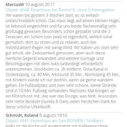
MarcusW
10 augusti 20:17
Objekt: 4648: Ferienhaus bei Rönnö/St. Anna Schärengarten
Wir waren bis gestern 3 Wochen dort, es ist einfach
unbeschreiblich schön. Das Haus liegt auf einem kleinen Hügel,
ist liebevoll eingerichtet und für uns beide flächenmäßig sehr
großzügig gewesen. Besonders schön gestaltet sind die 3
Terassen, ein Schirm (von zwei) ist regendicht, wirklich total
gemütlich, dort zu sitzen und zu relaxen, auch bei
mittelstarkem Regen mit wenig Wind. Wir haben uns dort sehr
gut erholt, die Zweisamkeit genossen, aber auch diese
herrliche Gegend erwandert und weitere Ausflüge und
Besichtigungen mit dem Auto (unbedingt erforderlich)
unternommen. Stockholm ca. 2h entfernt, Gota-Kanal in
Söderköping, ca. 40 Min, Arkösund 35 Min., Norrköping 45 Min.,
mit Kindern würde ich nur dorthin, wenn sie gerne wandern
gehen. Ein Fußballplatz und zwei sehr schöne, kleine Strände
sind in 10 Min. Fußweg vorhanden. Nächstes Mal bringen wir
ein Motorboot mit, das war das Einzige, was fehlt. Ansonsten
sehr nette Besitzer (Gunilla & Dan), vielen herzlichen Dank für
diese schöne Unterkunft.
Schmidt, Roland
8 augusti 19:16
Objekt: 3441: Ferienhaus am See BOLMEN / Småland
Hallo ist die Küche voll ausgestattet mit Kaffeemaschine