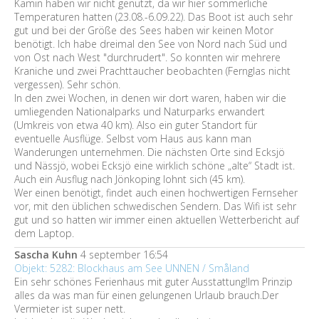
Kamin haben wir nicht genutzt, da wir hier sommerliche
Temperaturen hatten (23.08.-6.09.22). Das Boot ist auch sehr
gut und bei der Größe des Sees haben wir keinen Motor
benötigt. Ich habe dreimal den See von Nord nach Süd und
von Ost nach West "durchrudert". So konnten wir mehrere
Kraniche und zwei Prachttaucher beobachten (Fernglas nicht
vergessen). Sehr schön.
In den zwei Wochen, in denen wir dort waren, haben wir die
umliegenden Nationalparks und Naturparks erwandert
(Umkreis von etwa 40 km). Also ein guter Standort für
eventuelle Ausflüge. Selbst vom Haus aus kann man
Wanderungen unternehmen. Die nächsten Orte sind Ecksjö
und Nässjö, wobei Ecksjö eine wirklich schöne „alte“ Stadt ist.
Auch ein Ausflug nach Jönkoping lohnt sich (45 km).
Wer einen benötigt, findet auch einen hochwertigen Fernseher
vor, mit den üblichen schwedischen Sendern. Das Wifi ist sehr
gut und so hatten wir immer einen aktuellen Wetterbericht auf
dem Laptop.
Sascha Kuhn
4 september 16:54
Objekt: 5282: Blockhaus am See UNNEN / Småland
Ein sehr schönes Ferienhaus mit guter Ausstattung!Im Prinzip
alles da was man für einen gelungenen Urlaub brauch.Der
Vermieter ist super nett.