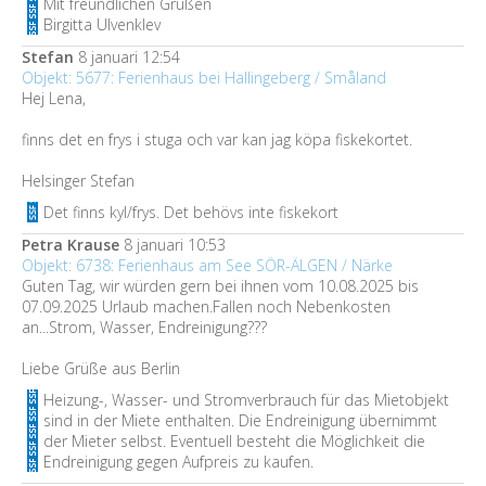
Mit freundlichen Grüßen
Birgitta Ulvenklev
Stefan
8 januari 12:54
Objekt: 5677: Ferienhaus bei Hallingeberg / Småland
Hej Lena,
finns det en frys i stuga och var kan jag köpa fiskekortet.
Helsinger Stefan
Det finns kyl/frys. Det behövs inte fiskekort
Petra Krause
8 januari 10:53
Objekt: 6738: Ferienhaus am See SÖR-ÄLGEN / Närke
Guten Tag, wir würden gern bei ihnen vom 10.08.2025 bis
07.09.2025 Urlaub machen.Fallen noch Nebenkosten
an...Strom, Wasser, Endreinigung???
Liebe Grüße aus Berlin
Heizung-, Wasser- und Stromverbrauch für das Mietobjekt
sind in der Miete enthalten. Die Endreinigung übernimmt
der Mieter selbst. Eventuell besteht die Möglichkeit die
Endreinigung gegen Aufpreis zu kaufen.