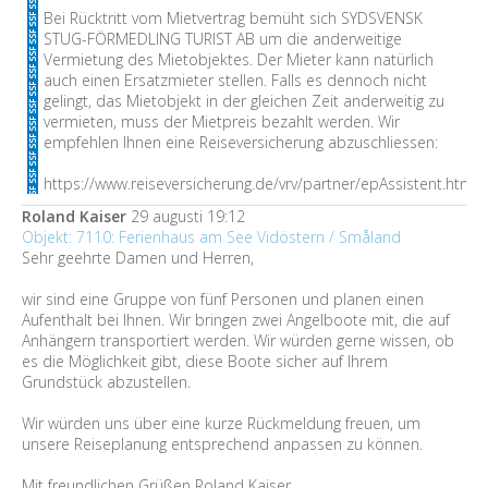
Bei Rücktritt vom Mietvertrag bemüht sich SYDSVENSK
STUG-FÖRMEDLING TURIST AB um die anderweitige
Vermietung des Mietobjektes. Der Mieter kann natürlich
auch einen Ersatzmieter stellen. Falls es dennoch nicht
gelingt, das Mietobjekt in der gleichen Zeit anderweitig zu
vermieten, muss der Mietpreis bezahlt werden. Wir
empfehlen Ihnen eine Reiseversicherung abzuschliessen:
https://www.reiseversicherung.de/vrv/partner/epAssistent.htm
Roland Kaiser
29 augusti 19:12
Objekt: 7110: Ferienhaus am See Vidöstern / Småland
Sehr geehrte Damen und Herren,
wir sind eine Gruppe von fünf Personen und planen einen
Aufenthalt bei Ihnen. Wir bringen zwei Angelboote mit, die auf
Anhängern transportiert werden. Wir würden gerne wissen, ob
es die Möglichkeit gibt, diese Boote sicher auf Ihrem
Grundstück abzustellen.
Wir würden uns über eine kurze Rückmeldung freuen, um
unsere Reiseplanung entsprechend anpassen zu können.
Mit freundlichen Grüßen Roland Kaiser