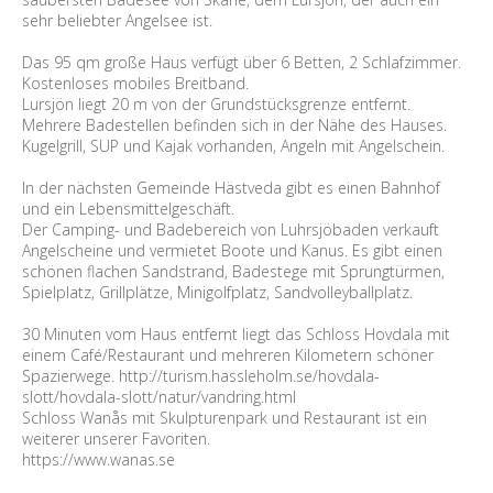
sehr beliebter Angelsee ist.
Das 95 qm große Haus verfügt über 6 Betten, 2 Schlafzimmer.
Kostenloses mobiles Breitband.
Lursjön liegt 20 m von der Grundstücksgrenze entfernt.
Mehrere Badestellen befinden sich in der Nähe des Hauses.
Kugelgrill, SUP und Kajak vorhanden, Angeln mit Angelschein.
In der nächsten Gemeinde Hästveda gibt es einen Bahnhof
und ein Lebensmittelgeschäft.
Der Camping- und Badebereich von Luhrsjöbaden verkauft
Angelscheine und vermietet Boote und Kanus. Es gibt einen
schönen flachen Sandstrand, Badestege mit Sprungtürmen,
Spielplatz, Grillplätze, Minigolfplatz, Sandvolleyballplatz.
30 Minuten vom Haus entfernt liegt das Schloss Hovdala mit
einem Café/Restaurant und mehreren Kilometern schöner
Spazierwege. http://turism.hassleholm.se/hovdala-
slott/hovdala-slott/natur/vandring.html
Schloss Wanås mit Skulpturenpark und Restaurant ist ein
weiterer unserer Favoriten.
https://www.wanas.se