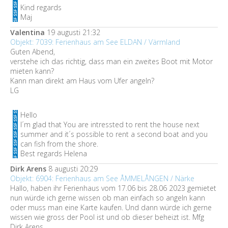
Kind regards
Maj
Valentina
19 augusti 21:32
Objekt: 7039: Ferienhaus am See ELDAN / Värmland
Guten Abend,
verstehe ich das richtig, dass man ein zweites Boot mit Motor
mieten kann?
Kann man direkt am Haus vom Ufer angeln?
LG
Hello
I´m glad that You are intressted to rent the house next
summer and it´s possible to rent a second boat and you
can fish from the shore.
Best regards Helena
Dirk Arens
8 augusti 20:29
Objekt: 6904: Ferienhaus am See ÅMMELÅNGEN / Närke
Hallo, haben ihr Ferienhaus vom 17.06 bis 28.06 2023 gemietet
nun würde ich gerne wissen ob man einfach so angeln kann
oder muss man eine Karte kaufen. Und dann würde ich gerne
wissen wie gross der Pool ist und ob dieser beheizt ist. Mfg
Dirk Arens