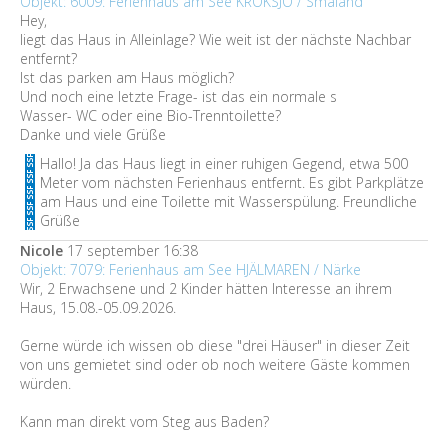
Objekt: 6009: Ferienhaus am See KROKSJÖ / Småland
Hey,
liegt das Haus in Alleinlage? Wie weit ist der nächste Nachbar
entfernt?
Ist das parken am Haus möglich?
Und noch eine letzte Frage- ist das ein normale s
Wasser- WC oder eine Bio-Trenntoilette?
Danke und viele Grüße
Hallo! Ja das Haus liegt in einer ruhigen Gegend, etwa 500
Meter vom nächsten Ferienhaus entfernt. Es gibt Parkplätze
am Haus und eine Toilette mit Wasserspülung. Freundliche
Grüße
Nicole
17 september 16:38
Objekt: 7079: Ferienhaus am See HJÄLMAREN / Närke
Wir, 2 Erwachsene und 2 Kinder hätten Interesse an ihrem
Haus, 15.08.-05.09.2026.
Gerne würde ich wissen ob diese "drei Häuser" in dieser Zeit
von uns gemietet sind oder ob noch weitere Gäste kommen
würden.
Kann man direkt vom Steg aus Baden?