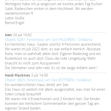
Wichtigste habe ich ja vergessen wir konnte jeden Tag fischen
Salat ,Radieschen ernten in dem Hochbeet. Wir werden
wiederkommen !!!
Liebe Grüße
Bernd Engel
Iven
24 juli 10:42
Objekt: 6281: Ferienhaus am See FÄLGAREN / Småland
Ein herrliches Haus. Sauber und für 4 Personen ausreichend.
Wir waren im Juli 2022 dort, es war einfach herrlich. Absolute
Ruhe, man ist wahrhaft allein dort. Eigener Badesteg und ein
Ruderboot ist auch dort. Dazu die tolle Umgebung. Mehr
braucht es nicht zum Ausspannen!
Die Vermieter sind sehr nett. Es ist die lange Anfahrt wert !
Heidi Plackties
3 juli 14:00
Objekt: 6825: Ferienhaus am See ROTTNEN / Småland
Ein wunderschönes Haus direkt am See.
Das Haus ist wirklich mit allem ausgestattet, was man für einen
tollen Urlaub braucht!!!
Wir waren mit 4 Erwachsenen und 2 Kindern hier. Die Kinder
konnten bei herrlichem Sommerwetter den ganzen Tag am
eigenen Strand baden.