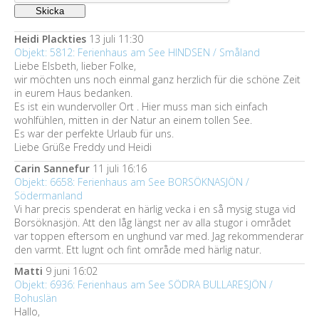
Heidi Plackties
13 juli 11:30
Objekt: 5812: Ferienhaus am See HINDSEN / Småland
Liebe Elsbeth, lieber Folke,
wir möchten uns noch einmal ganz herzlich für die schöne Zeit
in eurem Haus bedanken.
Es ist ein wundervoller Ort . Hier muss man sich einfach
wohlfühlen, mitten in der Natur an einem tollen See.
Es war der perfekte Urlaub für uns.
Liebe Grüße Freddy und Heidi
Carin Sannefur
11 juli 16:16
Objekt: 6658: Ferienhaus am See BORSÖKNASJÖN /
Södermanland
Vi har precis spenderat en härlig vecka i en så mysig stuga vid
Borsöknasjön. Att den låg längst ner av alla stugor i området
var toppen eftersom en unghund var med. Jag rekommenderar
den varmt. Ett lugnt och fint område med härlig natur.
Matti
9 juni 16:02
Objekt: 6936: Ferienhaus am See SÖDRA BULLARESJÖN /
Bohuslän
Hallo,