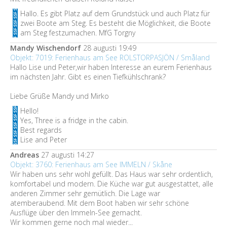
Hallo. Es gibt Platz auf dem Grundstück und auch Platz für
zwei Boote am Steg. Es besteht die Möglichkeit, die Boote
am Steg festzumachen. MfG Torgny
Mandy Wischendorf
28 augusti 19:49
Objekt: 7019: Ferienhaus am See ROLSTORPASJÖN / Småland
Hallo Lise und Peter,wir haben Interesse an eurem Ferienhaus
im nächsten Jahr. Gibt es einen Tiefkühlschrank?
Liebe Grüße Mandy und Mirko
Hello!
Yes, Three is a fridge in the cabin.
Best regards
Lise and Peter
Andreas
27 augusti 14:27
Objekt: 3760: Ferienhaus am See IMMELN / Skåne
Wir haben uns sehr wohl gefüllt. Das Haus war sehr ordentlich,
komfortabel und modern. Die Küche war gut ausgestattet, alle
anderen Zimmer sehr gemütlich. Die Lage war
atemberaubend. Mit dem Boot haben wir sehr schöne
Ausflüge über den Immeln-See gemacht.
Wir kommen gerne noch mal wieder...