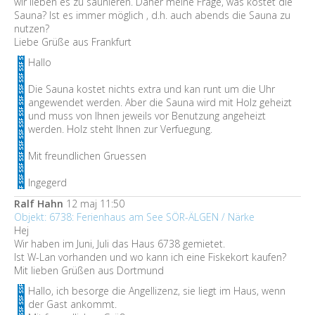
wir lieben es zu saunieren. Daher meine Frage, was kostet die
Sauna? Ist es immer möglich , d.h. auch abends die Sauna zu
nutzen?
Liebe Grüße aus Frankfurt
Hallo
Die Sauna kostet nichts extra und kan runt um die Uhr
angewendet werden. Aber die Sauna wird mit Holz geheizt
und muss von Ihnen jeweils vor Benutzung angeheizt
werden. Holz steht Ihnen zur Verfuegung.
Mit freundlichen Gruessen
Ingegerd
Ralf Hahn
12 maj 11:50
Objekt: 6738: Ferienhaus am See SÖR-ÄLGEN / Närke
Hej
Wir haben im Juni, Juli das Haus 6738 gemietet.
Ist W-Lan vorhanden und wo kann ich eine Fiskekort kaufen?
Mit lieben Grüßen aus Dortmund
Hallo, ich besorge die Angellizenz, sie liegt im Haus, wenn
der Gast ankommt.