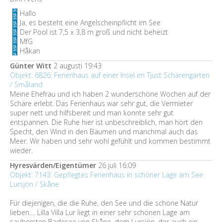
Hallo
Ja, es besteht eine Angelscheinpflicht im See
Der Pool ist 7,5 x 3,8 m groß und nicht beheizt
MfG
Håkan
Günter Witt
2 augusti 19:43
Objekt: 6826: Ferienhaus auf einer Insel im Tjust Schärengarten
/ Småland
Meine Ehefrau und ich haben 2 wunderschöne Wochen auf der
Schäre erlebt. Das Ferienhaus war sehr gut, die Vermieter
super nett und hilfsbereit und man konnte sehr gut
entspannen. Die Ruhe hier ist unbeschreiblich, man hört den
Specht, den Wind in den Bäumen und manchmal auch das
Meer. Wir haben und sehr wohl gefühlt und kommen bestimmt
wieder.
Hyresvärden/Eigentümer
26 juli 16:09
Objekt: 7143: Gepflegtes Ferienhaus in schöner Lage am See
Lursjön / Skåne
Für diejenigen, die die Ruhe, den See und die schöne Natur
lieben.... Lilla Villa Lur liegt in einer sehr schönen Lage am
saubersten Badesee von Skåne, dem Lursjön, der auch ein