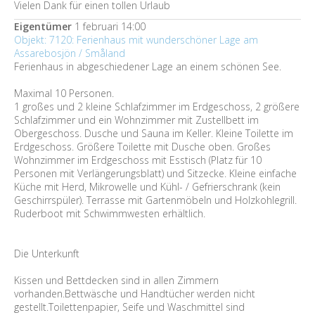
Vielen Dank für einen tollen Urlaub
Eigentümer
1 februari 14:00
Objekt: 7120: Ferienhaus mit wunderschöner Lage am
Assarebosjön / Småland
Ferienhaus in abgeschiedener Lage an einem schönen See.
Maximal 10 Personen.
1 großes und 2 kleine Schlafzimmer im Erdgeschoss, 2 größere
Schlafzimmer und ein Wohnzimmer mit Zustellbett im
Obergeschoss. Dusche und Sauna im Keller. Kleine Toilette im
Erdgeschoss. Größere Toilette mit Dusche oben. Großes
Wohnzimmer im Erdgeschoss mit Esstisch (Platz für 10
Personen mit Verlängerungsblatt) und Sitzecke. Kleine einfache
Küche mit Herd, Mikrowelle und Kühl- / Gefrierschrank (kein
Geschirrspüler). Terrasse mit Gartenmöbeln und Holzkohlegrill.
Ruderboot mit Schwimmwesten erhältlich.
Die Unterkunft
Kissen und Bettdecken sind in allen Zimmern
vorhanden.Bettwäsche und Handtücher werden nicht
gestellt.Toilettenpapier, Seife und Waschmittel sind