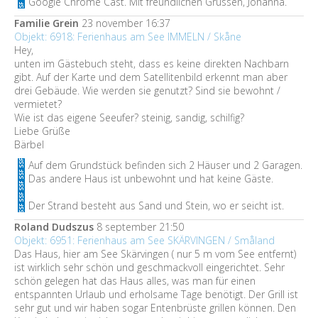
Google Chrome Cast. Mit freundlichen Grüssen, Johanna.
Familie Grein
23 november 16:37
Objekt: 6918: Ferienhaus am See IMMELN / Skåne
Hey,
unten im Gästebuch steht, dass es keine direkten Nachbarn
gibt. Auf der Karte und dem Satellitenbild erkennt man aber
drei Gebäude. Wie werden sie genutzt? Sind sie bewohnt /
vermietet?
Wie ist das eigene Seeufer? steinig, sandig, schilfig?
Liebe Grüße
Bärbel
Auf dem Grundstück befinden sich 2 Häuser und 2 Garagen.
Das andere Haus ist unbewohnt und hat keine Gäste.
Der Strand besteht aus Sand und Stein, wo er seicht ist.
Roland Dudszus
8 september 21:50
Objekt: 6951: Ferienhaus am See SKÄRVINGEN / Småland
Das Haus, hier am See Skärvingen ( nur 5 m vom See entfernt)
ist wirklich sehr schön und geschmackvoll eingerichtet. Sehr
schön gelegen hat das Haus alles, was man für einen
entspannten Urlaub und erholsame Tage benötigt. Der Grill ist
sehr gut und wir haben sogar Entenbrüste grillen können. Den