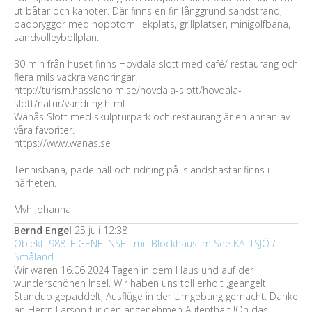
ut båtar och kanoter. Där finns en fin långgrund sandstrand,
badbryggor med hopptorn, lekplats, grillplatser, minigolfbana,
sandvolleybollplan.
30 min från huset finns Hovdala slott med café/ restaurang och
flera mils vackra vandringar.
http://turism.hassleholm.se/hovdala-slott/hovdala-
slott/natur/vandring.html
Wanås Slott med skulpturpark och restaurang är en annan av
våra favoriter.
https://www.wanas.se
Tennisbana, padelhall och ridning på islandshästar finns i
närheten.
Mvh Johanna
Bernd Engel
25 juli 12:38
Objekt: 988: EIGENE INSEL mit Blockhaus im See KATTSJÖ /
Småland
Wir waren 16.06.2024 Tagen in dem Haus und auf der
wunderschönen Insel. Wir haben uns toll erholt ,geangelt,
Standup gepaddelt, Ausflüge in der Umgebung gemacht. Danke
an Herrn Larson für den angenehmen Aufenthalt !Oh das