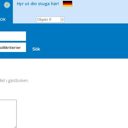
Hyr ut din stuga här!
BOK
sökkriterier
llet i gästboken.