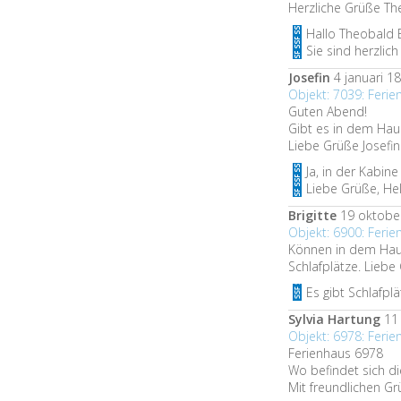
Herzliche Grüße Th
Hallo Theobald E
Sie sind herzlic
Josefin
4 januari 18
Objekt: 7039: Feri
Guten Abend!
Gibt es in dem Hau
Liebe Grüße Josefin
Ja, in der Kabin
Liebe Grüße, He
Brigitte
19 oktober
Objekt: 6900: Fer
Können in dem Haus
Schlafplätze. Liebe
Es gibt Schlafpl
Sylvia Hartung
11 
Objekt: 6978: Ferie
Ferienhaus 6978
Wo befindet sich 
Mit freundlichen Gr