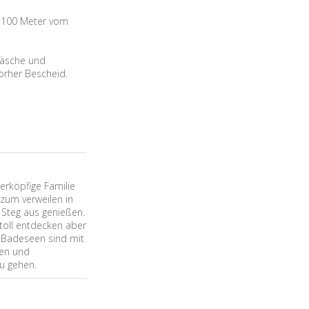
a 100 Meter vom
twäsche und
vorher Bescheid.
ierköpfige Familie
 zum verweilen in
 Steg aus genießen.
toll entdecken aber
.Badeseen sind mit
ten und
zu gehen.