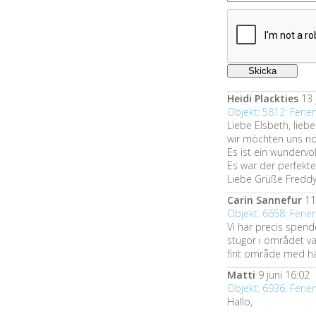
Heidi Plackties
13 
Objekt: 5812: Fer
Liebe Elsbeth, liebe
wir möchten uns no
Es ist ein wundervo
Es war der perfekte
Liebe Grüße Freddy
Carin Sannefur
11 
Objekt: 6658: Fer
Vi har precis spende
stugor i området v
fint område med här
Matti
9 juni 16:02
Objekt: 6936: Fer
Hallo,