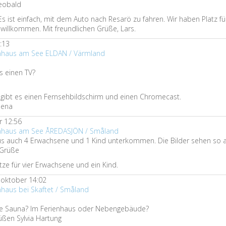
eobald
s ist einfach, mit dem Auto nach Resarö zu fahren. Wir haben Platz f
h willkommen. Mit freundlichen Grüße, Lars.
:13
enhaus am See ELDAN / Värmland
s einen TV?
e gibt es einen Fernsehbildschirm und einen Chromecast.
lena
 12:56
ienhaus am See ÅREDASJÖN / Småland
 auch 4 Erwachsene und 1 Kind unterkommen. Die Bilder sehen so au
 Grüße
ätze für vier Erwachsene und ein Kind.
oktober 14:02
nhaus bei Skaftet / Småland
die Sauna? Im Ferienhaus oder Nebengebäude?
üßen Sylvia Hartung