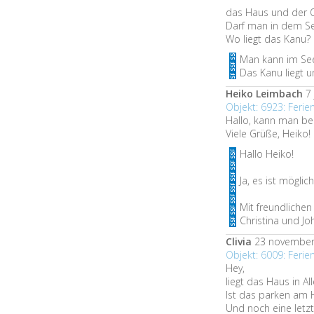
das Haus und der Or
Darf man in dem S
Wo liegt das Kanu?
Man kann im See
Das Kanu liegt 
Heiko Leimbach
7 
Objekt: 6923: Fer
Hallo, kann man be
Viele Grüße, Heiko!
Hallo Heiko!
Ja, es ist mögli
Mit freundliche
Christina und Jo
Clivia
23 november
Objekt: 6009: Feri
Hey,
liegt das Haus in Al
Ist das parken am 
Und noch eine letzt