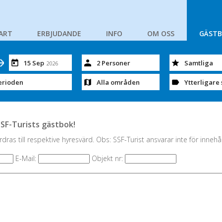
ART
ERBJUDANDE
INFO
OM OSS
GÄST
15 Sep
2 Personer
Samtliga
2026
erioden
Alla områden
Ytterligare 
SSF-Turists gästbok!
dras till respektive hyresvärd. Obs: SSF-Turist ansvarar inte för innehå
E-Mail:
Objekt nr: