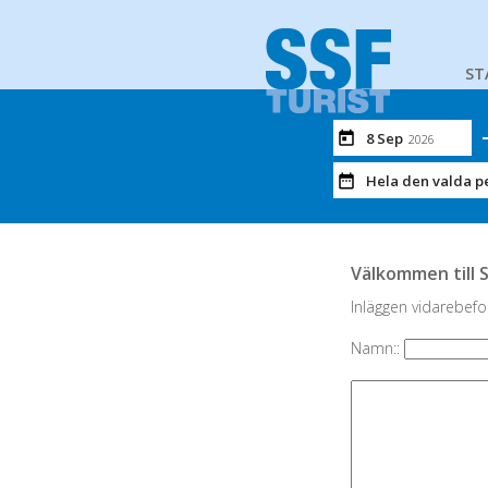
ST
8 Sep
2026
Hela den valda p
Välkommen till 
Inläggen vidarebefor
Namn::