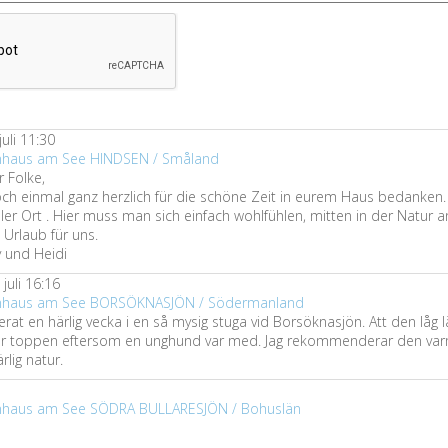
juli 11:30
ienhaus am See HINDSEN / Småland
r Folke,
ch einmal ganz herzlich für die schöne Zeit in eurem Haus bedanken.
ller Ort . Hier muss man sich einfach wohlfühlen, mitten in der Natur a
 Urlaub für uns.
 und Heidi
juli 16:16
ienhaus am See BORSÖKNASJÖN / Södermanland
rat en härlig vecka i en så mysig stuga vid Borsöknasjön. Att den låg l
ar toppen eftersom en unghund var med. Jag rekommenderar den varm
lig natur.
ienhaus am See SÖDRA BULLARESJÖN / Bohuslän