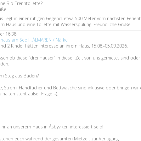
ne Bio-Trenntoilette?
üße
us liegt in einer ruhigen Gegend, etwa 500 Meter vom nächsten Ferienh
 am Haus und eine Toilette mit Wasserspülung. Freundliche Grüße
er 16:38
enhaus am See HJÄLMAREN / Närke
nd 2 Kinder hätten Interesse an ihrem Haus, 15.08.-05.09.2026.
sen ob diese "drei Häuser" in dieser Zeit von uns gemietet sind ode
den.
om Steg aus Baden?
e, Strom, Handtücher und Bettwäsche sind inklusive oder bringen wir 
halten steht außer Frage :-).
ihr an unserem Haus in Åsbyviken interessiert seid!
 stehen euch während der gesamten Mietzeit zur Verfügung.