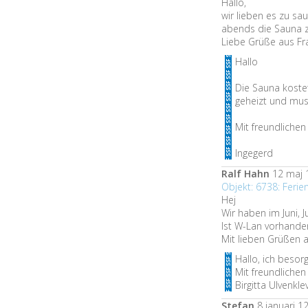
Hallo,
wir lieben es zu sa
abends die Sauna 
Liebe Grüße aus Fr
Hallo
Die Sauna koste
geheizt und muss
Mit freundliche
Ingegerd
Ralf Hahn
12 maj 
Objekt: 6738: Feri
Hej
Wir haben im Juni, 
Ist W-Lan vorhande
Mit lieben Grüßen
Hallo, ich besor
Mit freundliche
Birgitta Ulvenkle
Stefan
8 januari 1