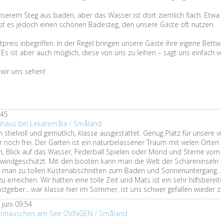
serem Steg aus baden, aber das Wasser ist dort ziemlich flach. Etw
ibt es jedoch einen schönen Badesteg, den unsere Gäste oft nutzen.
tpreis inbegriffen. In der Regel bringen unsere Gäste ihre eigene Bet
Es ist aber auch möglich, diese von uns zu leihen – sagt uns einfach 
 wir uns sehen!
:45
enhaus bei Lekaremåla / Småland
h stielvoll und gemütlich, klasse ausgestattet. Genug Platz für unsere v
noch frei. Der Garten ist ein naturbelassener Traum mit vielen Orten
, Blick auf das Wasser, Federball Spielen oder Mond und Sterne vom
 windgeschützt. Mit den booten kann man die Welt der Schäreninseln 
 man zu tollen Küstenabschnitten zum Baden und Sonnenuntergang..
 erreichen. Wir hatten eine tolle Zeit und Mats ist ein sehr hilfsberei
stgeber....war klasse hier im Sommer, ist uns schwer gefallen wieder 
juni 09:54
ernhäuschen am See ÖVINGEN / Småland