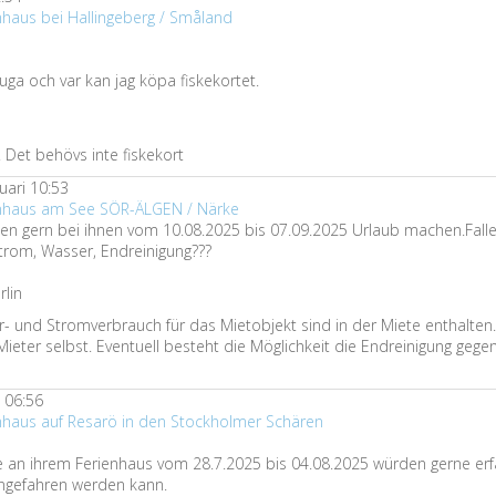
nhaus bei Hallingeberg / Småland
stuga och var kan jag köpa fiskekortet.
s. Det behövs inte fiskekort
uari 10:53
enhaus am See SÖR-ÄLGEN / Närke
den gern bei ihnen vom 10.08.2025 bis 07.09.2025 Urlaub machen.Fall
trom, Wasser, Endreinigung???
rlin
- und Stromverbrauch für das Mietobjekt sind in der Miete enthalten.
eter selbst. Eventuell besteht die Möglichkeit die Endreinigung gegen
 06:56
enhaus auf Resarö in den Stockholmer Schären
se an ihrem Ferienhaus vom 28.7.2025 bis 04.08.2025 würden gerne er
ngefahren werden kann.