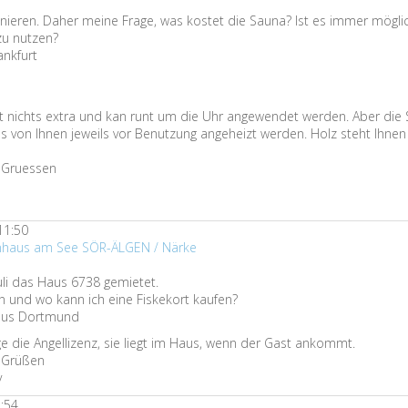
unieren. Daher meine Frage, was kostet die Sauna? Ist es immer möglic
zu nutzen?
ankfurt
t nichts extra und kan runt um die Uhr angewendet werden. Aber die 
 von Ihnen jeweils vor Benutzung angeheizt werden. Holz steht Ihnen
n Gruessen
11:50
enhaus am See SÖR-ÄLGEN / Närke
Juli das Haus 6738 gemietet.
n und wo kann ich eine Fiskekort kaufen?
 aus Dortmund
ge die Angellizenz, sie liegt im Haus, wenn der Gast ankommt.
n Grüßen
v
2:54