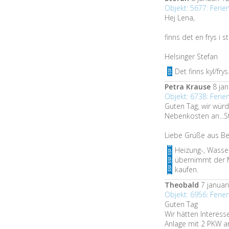
Objekt: 5677: Ferie
Hej Lena,
finns det en frys i 
Helsinger Stefan
Det finns kyl/fry
Petra Krause
8 jan
Objekt: 6738: Feri
Guten Tag, wir wür
Nebenkosten an...S
Liebe Grüße aus Be
Heizung-, Wasser
übernimmt der Mi
kaufen.
Theobald
7 januari
Objekt: 6956: Feri
Guten Tag
Wir hätten Interes
Anlage mit 2 PKW a