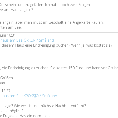
t scheint uns zu gefallen. Ich habe noch zwei Fragen:
ee am Haus angeln?
 angeln, aber man muss im Geschäft eine Angelkarte kaufen.
unten am See.
juni 16:31
ienhaus am See ÖRKEN / Småland
i diesem Haus eine Endreinigung buchen? Wenn ja, was kostet sie?
ch, die Endreinigung zu buchen. Sie kostet 150 Euro und kann vor Ort b
n Grüßen
han
 13:37
enhaus am See KROKSJÖ / Småland
leinlage? Wie weit ist der nächste Nachbar entfernt?
Haus möglich?
e Frage- ist das ein normale s