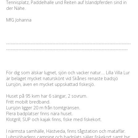
Tennisplatz, Paddelhalle und Reiten auf Islandpferden sind in
der Nähe.
MfG Johanna
---------------------------------------------------------------------------------
-------------------------------------------------------------------------------
För dig som älskar lugnet, sjön och vacker natur…. Lilla Villa Lur
är beläget mycket naturskönt vid Skånes renaste badsjö
Lursjön, även en mycket uppskattad fiskesjö.
Huset på 95 kvm har 6 sängar, 2 sovrum.
Fritt mobilt bredband.
Lursjön ligger 20 m från tomtgränsen.
Flera badplatser finns nära huset.
Klotgrill, SUP och kajak finns, fiske med fiskekort.
I närmsta samhälle, Hästveda, finns tågstation och mataffär.
Luhrsjöbadens camping och badplats säljer fiskekort samt hyr