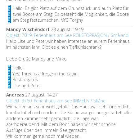
Hallo. Es gibt Platz auf dem Grundstück und auch Platz für
zwei Boote am Steg. Es besteht die Möglichkeit, die Boote
am Steg festzumachen. MfG Torgny
Mandy Wischendorf
28 augusti 19:49
Objekt: 7019: Ferienhaus am See ROLSTORPASJÖN / Småland
Hallo Lise und Peter,wir haben Interesse an eurem Ferienhaus
im nächsten Jahr. Gibt es einen Tiefkühlschrank?
Liebe Grüße Mandy und Mirko
Hello!
Yes, Three is a fridge in the cabin.
Best regards
Lise and Peter
Andreas
27 augusti 14:27
Objekt: 3760: Ferienhaus am See IMMELN / Skåne
Wir haben uns sehr wohl gefüllt. Das Haus war sehr ordentlich,
komfortabel und modern. Die Küche war gut ausgestattet, alle
anderen Zimmer sehr gemütlich. Die Lage war
atemberaubend. Mit dem Boot haben wir sehr schöne
Ausflüge über den Immeln-See gemacht.
Wir kommen gerne noch mal wieder...