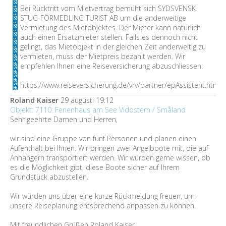
Bei Rücktritt vom Mietvertrag bemüht sich SYDSVENSK
STUG-FÖRMEDLING TURIST AB um die anderweitige
Vermietung des Mietobjektes. Der Mieter kann natürlich
auch einen Ersatzmieter stellen. Falls es dennoch nicht
gelingt, das Mietobjekt in der gleichen Zeit anderweitig zu
vermieten, muss der Mietpreis bezahlt werden. Wir
empfehlen Ihnen eine Reiseversicherung abzuschliessen:
https://www.reiseversicherung.de/vrv/partner/epAssistent.htm
Roland Kaiser
29 augusti 19:12
Objekt: 7110: Ferienhaus am See Vidöstern / Småland
Sehr geehrte Damen und Herren,
wir sind eine Gruppe von fünf Personen und planen einen
Aufenthalt bei Ihnen. Wir bringen zwei Angelboote mit, die auf
Anhängern transportiert werden. Wir würden gerne wissen, ob
es die Möglichkeit gibt, diese Boote sicher auf Ihrem
Grundstück abzustellen.
Wir würden uns über eine kurze Rückmeldung freuen, um
unsere Reiseplanung entsprechend anpassen zu können.
Mit freundlichen Grüßen Roland Kaiser