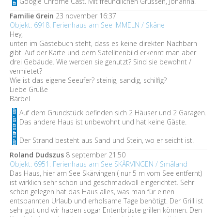
Google Chrome Cast. Mit freundlichen Grüssen, Johanna.
Familie Grein
23 november 16:37
Objekt: 6918: Ferienhaus am See IMMELN / Skåne
Hey,
unten im Gästebuch steht, dass es keine direkten Nachbarn
gibt. Auf der Karte und dem Satellitenbild erkennt man aber
drei Gebäude. Wie werden sie genutzt? Sind sie bewohnt /
vermietet?
Wie ist das eigene Seeufer? steinig, sandig, schilfig?
Liebe Grüße
Bärbel
Auf dem Grundstück befinden sich 2 Häuser und 2 Garagen.
Das andere Haus ist unbewohnt und hat keine Gäste.
Der Strand besteht aus Sand und Stein, wo er seicht ist.
Roland Dudszus
8 september 21:50
Objekt: 6951: Ferienhaus am See SKÄRVINGEN / Småland
Das Haus, hier am See Skärvingen ( nur 5 m vom See entfernt)
ist wirklich sehr schön und geschmackvoll eingerichtet. Sehr
schön gelegen hat das Haus alles, was man für einen
entspannten Urlaub und erholsame Tage benötigt. Der Grill ist
sehr gut und wir haben sogar Entenbrüste grillen können. Den