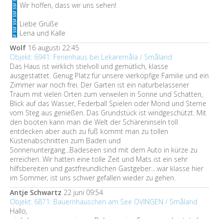
Wir hoffen, dass wir uns sehen!
Liebe Grüße
Lena und Kalle
Wolf
16 augusti 22:45
Objekt: 6941: Ferienhaus bei Lekaremåla / Småland
Das Haus ist wirklich stielvoll und gemütlich, klasse
ausgestattet. Genug Platz für unsere vierköpfige Familie und ein
Zimmer war noch frei. Der Garten ist ein naturbelassener
Traum mit vielen Orten zum verweilen in Sonne und Schatten,
Blick auf das Wasser, Federball Spielen oder Mond und Sterne
vom Steg aus genießen. Das Grundstück ist windgeschützt. Mit
den booten kann man die Welt der Schäreninseln toll
entdecken aber auch zu fuß kommt man zu tollen
Küstenabschnitten zum Baden und
Sonnenuntergang...Badeseen sind mit dem Auto in kürze zu
erreichen. Wir hatten eine tolle Zeit und Mats ist ein sehr
hilfsbereiten und gastfreundlichen Gastgeber....war klasse hier
im Sommer, ist uns schwer gefallen wieder zu gehen.
Antje Schwartz
22 juni 09:54
Objekt: 6871: Bauernhäuschen am See ÖVINGEN / Småland
Hallo,