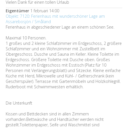
Vielen Dank für einen tollen Urlaub
Eigentümer
1 februari 14:00
Objekt: 7120: Ferienhaus mit wunderschöner Lage am
Assarebosjön / Småland
Ferienhaus in abgeschiedener Lage an einem schönen See.
Maximal 10 Personen.
1 großes und 2 kleine Schlafzimmer im Erdgeschoss, 2 größere
Schlafzimmer und ein Wohnzimmer mit Zustellbett im
Obergeschoss. Dusche und Sauna im Keller. Kleine Toilette im
Erdgeschoss. Größere Toilette mit Dusche oben. Großes
Wohnzimmer im Erdgeschoss mit Esstisch (Platz für 10
Personen mit Verlängerungsblatt) und Sitzecke. Kleine einfache
Küche mit Herd, Mikrowelle und Kühl- / Gefrierschrank (kein
Geschirrspüler). Terrasse mit Gartenmöbeln und Holzkohlegrill.
Ruderboot mit Schwimmwesten erhältlich.
Die Unterkunft
Kissen und Bettdecken sind in allen Zimmern
vorhanden.Bettwäsche und Handtücher werden nicht
gestellt.Toilettenpapier, Seife und Waschmittel sind