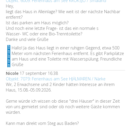
Objekt: 6009: Ferienhaus am See KROKSJÖ / Småland
Hey,
liegt das Haus in Alleinlage? Wie weit ist der nächste Nachbar
entfernt?
Ist das parken am Haus möglich?
Und noch eine letzte Frage- ist das ein normale s
Wasser- WC oder eine Bio-Trenntoilette?
Danke und viele Grüße
Hallo! Ja das Haus liegt in einer ruhigen Gegend, etwa 500
Meter vom nächsten Ferienhaus entfernt. Es gibt Parkplätze
am Haus und eine Toilette mit Wasserspülung. Freundliche
Grüße
Nicole
17 september 16:38
Objekt: 7079: Ferienhaus am See HJÄLMAREN / Närke
Wir, 2 Erwachsene und 2 Kinder hätten Interesse an ihrem
Haus, 15.08.-05.09.2026.
Gerne würde ich wissen ob diese "drei Häuser" in dieser Zeit
von uns gemietet sind oder ob noch weitere Gäste kommen
würden.
Kann man direkt vom Steg aus Baden?