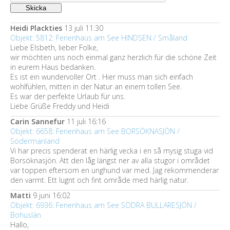
Heidi Plackties
13 juli 11:30
Objekt: 5812: Ferienhaus am See HINDSEN / Småland
Liebe Elsbeth, lieber Folke,
wir möchten uns noch einmal ganz herzlich für die schöne Zeit
in eurem Haus bedanken.
Es ist ein wundervoller Ort . Hier muss man sich einfach
wohlfühlen, mitten in der Natur an einem tollen See.
Es war der perfekte Urlaub für uns.
Liebe Grüße Freddy und Heidi
Carin Sannefur
11 juli 16:16
Objekt: 6658: Ferienhaus am See BORSÖKNASJÖN /
Södermanland
Vi har precis spenderat en härlig vecka i en så mysig stuga vid
Borsöknasjön. Att den låg längst ner av alla stugor i området
var toppen eftersom en unghund var med. Jag rekommenderar
den varmt. Ett lugnt och fint område med härlig natur.
Matti
9 juni 16:02
Objekt: 6936: Ferienhaus am See SÖDRA BULLARESJÖN /
Bohuslän
Hallo,