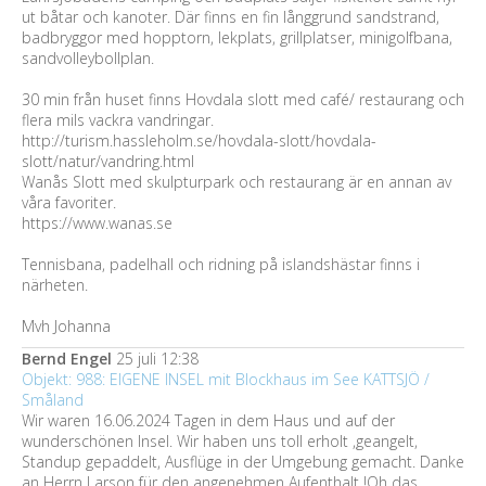
ut båtar och kanoter. Där finns en fin långgrund sandstrand,
badbryggor med hopptorn, lekplats, grillplatser, minigolfbana,
sandvolleybollplan.
30 min från huset finns Hovdala slott med café/ restaurang och
flera mils vackra vandringar.
http://turism.hassleholm.se/hovdala-slott/hovdala-
slott/natur/vandring.html
Wanås Slott med skulpturpark och restaurang är en annan av
våra favoriter.
https://www.wanas.se
Tennisbana, padelhall och ridning på islandshästar finns i
närheten.
Mvh Johanna
Bernd Engel
25 juli 12:38
Objekt: 988: EIGENE INSEL mit Blockhaus im See KATTSJÖ /
Småland
Wir waren 16.06.2024 Tagen in dem Haus und auf der
wunderschönen Insel. Wir haben uns toll erholt ,geangelt,
Standup gepaddelt, Ausflüge in der Umgebung gemacht. Danke
an Herrn Larson für den angenehmen Aufenthalt !Oh das