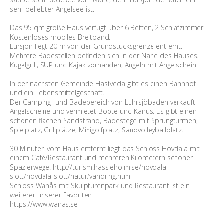
sehr beliebter Angelsee ist.
Das 95 qm große Haus verfügt über 6 Betten, 2 Schlafzimmer.
Kostenloses mobiles Breitband.
Lursjön liegt 20 m von der Grundstücksgrenze entfernt.
Mehrere Badestellen befinden sich in der Nähe des Hauses.
Kugelgrill, SUP und Kajak vorhanden, Angeln mit Angelschein.
In der nächsten Gemeinde Hästveda gibt es einen Bahnhof
und ein Lebensmittelgeschäft.
Der Camping- und Badebereich von Luhrsjöbaden verkauft
Angelscheine und vermietet Boote und Kanus. Es gibt einen
schönen flachen Sandstrand, Badestege mit Sprungtürmen,
Spielplatz, Grillplätze, Minigolfplatz, Sandvolleyballplatz.
30 Minuten vom Haus entfernt liegt das Schloss Hovdala mit
einem Café/Restaurant und mehreren Kilometern schöner
Spazierwege. http://turism.hassleholm.se/hovdala-
slott/hovdala-slott/natur/vandring.html
Schloss Wanås mit Skulpturenpark und Restaurant ist ein
weiterer unserer Favoriten.
https://www.wanas.se