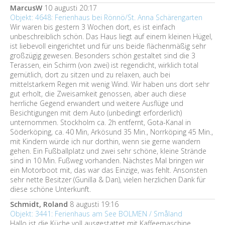
MarcusW
10 augusti 20:17
Objekt: 4648: Ferienhaus bei Rönnö/St. Anna Schärengarten
Wir waren bis gestern 3 Wochen dort, es ist einfach
unbeschreiblich schön. Das Haus liegt auf einem kleinen Hügel,
ist liebevoll eingerichtet und für uns beide flächenmäßig sehr
großzügig gewesen. Besonders schön gestaltet sind die 3
Terassen, ein Schirm (von zwei) ist regendicht, wirklich total
gemütlich, dort zu sitzen und zu relaxen, auch bei
mittelstarkem Regen mit wenig Wind. Wir haben uns dort sehr
gut erholt, die Zweisamkeit genossen, aber auch diese
herrliche Gegend erwandert und weitere Ausflüge und
Besichtigungen mit dem Auto (unbedingt erforderlich)
unternommen. Stockholm ca. 2h entfernt, Gota-Kanal in
Söderköping, ca. 40 Min, Arkösund 35 Min., Norrköping 45 Min.,
mit Kindern würde ich nur dorthin, wenn sie gerne wandern
gehen. Ein Fußballplatz und zwei sehr schöne, kleine Strände
sind in 10 Min. Fußweg vorhanden. Nächstes Mal bringen wir
ein Motorboot mit, das war das Einzige, was fehlt. Ansonsten
sehr nette Besitzer (Gunilla & Dan), vielen herzlichen Dank für
diese schöne Unterkunft.
Schmidt, Roland
8 augusti 19:16
Objekt: 3441: Ferienhaus am See BOLMEN / Småland
Hallo ist die Küche voll ausgestattet mit Kaffeemaschine