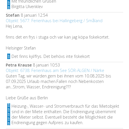
Mit freundlichen Grüßen
Birgitta Ulvenklev
Stefan
8 januari 12:54
Objekt: 5677: Ferienhaus bei Hallingeberg / Småland
Hej Lena,
finns det en frys i stuga och var kan jag köpa fiskekortet.
Helsinger Stefan
Det finns kyl/frys. Det behövs inte fiskekort
Petra Krause
8 januari 10:53
Objekt: 6738: Ferienhaus am See SÖR-ÄLGEN / Närke
Guten Tag, wir würden gern bei ihnen vom 10.08.2025 bis
07.09.2025 Urlaub machen.Fallen noch Nebenkosten
an...Strom, Wasser, Endreinigung???
Liebe Grüße aus Berlin
Heizung-, Wasser- und Stromverbrauch für das Mietobjekt
sind in der Miete enthalten. Die Endreinigung übernimmt
der Mieter selbst. Eventuell besteht die Möglichkeit die
Endreinigung gegen Aufpreis zu kaufen.