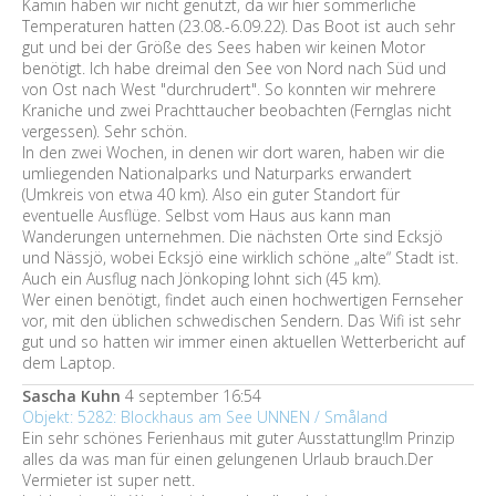
Kamin haben wir nicht genutzt, da wir hier sommerliche
Temperaturen hatten (23.08.-6.09.22). Das Boot ist auch sehr
gut und bei der Größe des Sees haben wir keinen Motor
benötigt. Ich habe dreimal den See von Nord nach Süd und
von Ost nach West "durchrudert". So konnten wir mehrere
Kraniche und zwei Prachttaucher beobachten (Fernglas nicht
vergessen). Sehr schön.
In den zwei Wochen, in denen wir dort waren, haben wir die
umliegenden Nationalparks und Naturparks erwandert
(Umkreis von etwa 40 km). Also ein guter Standort für
eventuelle Ausflüge. Selbst vom Haus aus kann man
Wanderungen unternehmen. Die nächsten Orte sind Ecksjö
und Nässjö, wobei Ecksjö eine wirklich schöne „alte“ Stadt ist.
Auch ein Ausflug nach Jönkoping lohnt sich (45 km).
Wer einen benötigt, findet auch einen hochwertigen Fernseher
vor, mit den üblichen schwedischen Sendern. Das Wifi ist sehr
gut und so hatten wir immer einen aktuellen Wetterbericht auf
dem Laptop.
Sascha Kuhn
4 september 16:54
Objekt: 5282: Blockhaus am See UNNEN / Småland
Ein sehr schönes Ferienhaus mit guter Ausstattung!Im Prinzip
alles da was man für einen gelungenen Urlaub brauch.Der
Vermieter ist super nett.