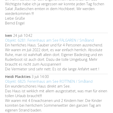
Wichtigste habe ich ja vergessen wir konnte jeden Tag fischen
Salat ,Radieschen ernten in dem Hochbeet. Wir werden
wiederkommen !!!
Liebe Grüße
Bernd Engel
Iven
24 juli 10:42
Objekt: 6281: Ferienhaus am See FÄLGAREN / Småland
Ein herrliches Haus. Sauber und für 4 Personen ausreichend.
Wir waren im Juli 2022 dort, es war einfach herrlich. Absolute
Ruhe, man ist wahrhaft allein dort. Eigener Badesteg und ein
Ruderboot ist auch dort. Dazu die tolle Umgebung. Mehr
braucht es nicht zum Ausspannen!
Die Vermieter sind sehr nett. Es ist die lange Anfahrt wert !
Heidi Plackties
3 juli 14:00
Objekt: 6825: Ferienhaus am See ROTTNEN / Småland
Ein wunderschönes Haus direkt am See.
Das Haus ist wirklich mit allem ausgestattet, was man für einen
tollen Urlaub braucht!!!
Wir waren mit 4 Erwachsenen und 2 Kindern hier. Die Kinder
konnten bei herrlichem Sommerwetter den ganzen Tag am
eigenen Strand baden.