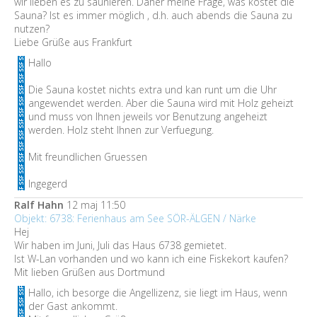
wir lieben es zu saunieren. Daher meine Frage, was kostet die
Sauna? Ist es immer möglich , d.h. auch abends die Sauna zu
nutzen?
Liebe Grüße aus Frankfurt
Hallo
Die Sauna kostet nichts extra und kan runt um die Uhr
angewendet werden. Aber die Sauna wird mit Holz geheizt
und muss von Ihnen jeweils vor Benutzung angeheizt
werden. Holz steht Ihnen zur Verfuegung.
Mit freundlichen Gruessen
Ingegerd
Ralf Hahn
12 maj 11:50
Objekt: 6738: Ferienhaus am See SÖR-ÄLGEN / Närke
Hej
Wir haben im Juni, Juli das Haus 6738 gemietet.
Ist W-Lan vorhanden und wo kann ich eine Fiskekort kaufen?
Mit lieben Grüßen aus Dortmund
Hallo, ich besorge die Angellizenz, sie liegt im Haus, wenn
der Gast ankommt.