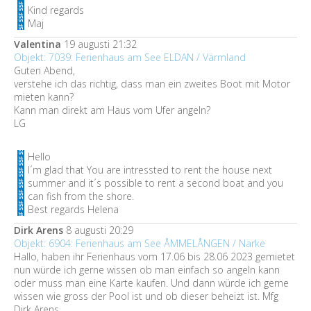
Kind regards
Maj
Valentina
19 augusti 21:32
Objekt: 7039: Ferienhaus am See ELDAN / Värmland
Guten Abend,
verstehe ich das richtig, dass man ein zweites Boot mit Motor
mieten kann?
Kann man direkt am Haus vom Ufer angeln?
LG
Hello
I´m glad that You are intressted to rent the house next
summer and it´s possible to rent a second boat and you
can fish from the shore.
Best regards Helena
Dirk Arens
8 augusti 20:29
Objekt: 6904: Ferienhaus am See ÅMMELÅNGEN / Närke
Hallo, haben ihr Ferienhaus vom 17.06 bis 28.06 2023 gemietet
nun würde ich gerne wissen ob man einfach so angeln kann
oder muss man eine Karte kaufen. Und dann würde ich gerne
wissen wie gross der Pool ist und ob dieser beheizt ist. Mfg
Dirk Arens