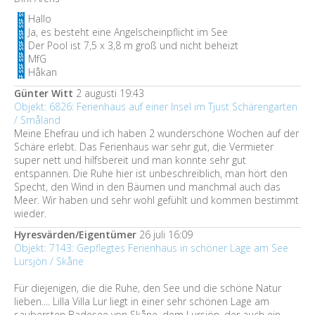
Hallo
Ja, es besteht eine Angelscheinpflicht im See
Der Pool ist 7,5 x 3,8 m groß und nicht beheizt
MfG
Håkan
Günter Witt
2 augusti 19:43
Objekt: 6826: Ferienhaus auf einer Insel im Tjust Schärengarten
/ Småland
Meine Ehefrau und ich haben 2 wunderschöne Wochen auf der
Schäre erlebt. Das Ferienhaus war sehr gut, die Vermieter
super nett und hilfsbereit und man konnte sehr gut
entspannen. Die Ruhe hier ist unbeschreiblich, man hört den
Specht, den Wind in den Bäumen und manchmal auch das
Meer. Wir haben und sehr wohl gefühlt und kommen bestimmt
wieder.
Hyresvärden/Eigentümer
26 juli 16:09
Objekt: 7143: Gepflegtes Ferienhaus in schöner Lage am See
Lursjön / Skåne
Für diejenigen, die die Ruhe, den See und die schöne Natur
lieben.... Lilla Villa Lur liegt in einer sehr schönen Lage am
saubersten Badesee von Skåne, dem Lursjön, der auch ein