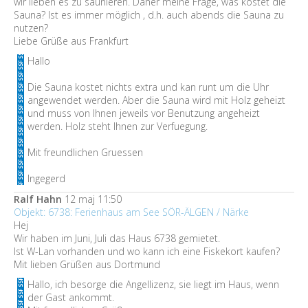
wir lieben es zu saunieren. Daher meine Frage, was kostet die
Sauna? Ist es immer möglich , d.h. auch abends die Sauna zu
nutzen?
Liebe Grüße aus Frankfurt
Hallo
Die Sauna kostet nichts extra und kan runt um die Uhr
angewendet werden. Aber die Sauna wird mit Holz geheizt
und muss von Ihnen jeweils vor Benutzung angeheizt
werden. Holz steht Ihnen zur Verfuegung.
Mit freundlichen Gruessen
Ingegerd
Ralf Hahn
12 maj 11:50
Objekt: 6738: Ferienhaus am See SÖR-ÄLGEN / Närke
Hej
Wir haben im Juni, Juli das Haus 6738 gemietet.
Ist W-Lan vorhanden und wo kann ich eine Fiskekort kaufen?
Mit lieben Grüßen aus Dortmund
Hallo, ich besorge die Angellizenz, sie liegt im Haus, wenn
der Gast ankommt.