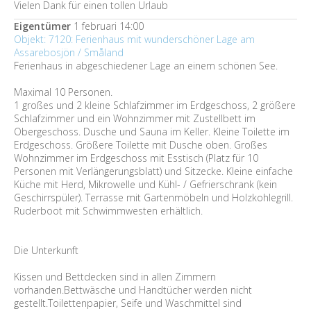
Vielen Dank für einen tollen Urlaub
Eigentümer
1 februari 14:00
Objekt: 7120: Ferienhaus mit wunderschöner Lage am
Assarebosjön / Småland
Ferienhaus in abgeschiedener Lage an einem schönen See.
Maximal 10 Personen.
1 großes und 2 kleine Schlafzimmer im Erdgeschoss, 2 größere
Schlafzimmer und ein Wohnzimmer mit Zustellbett im
Obergeschoss. Dusche und Sauna im Keller. Kleine Toilette im
Erdgeschoss. Größere Toilette mit Dusche oben. Großes
Wohnzimmer im Erdgeschoss mit Esstisch (Platz für 10
Personen mit Verlängerungsblatt) und Sitzecke. Kleine einfache
Küche mit Herd, Mikrowelle und Kühl- / Gefrierschrank (kein
Geschirrspüler). Terrasse mit Gartenmöbeln und Holzkohlegrill.
Ruderboot mit Schwimmwesten erhältlich.
Die Unterkunft
Kissen und Bettdecken sind in allen Zimmern
vorhanden.Bettwäsche und Handtücher werden nicht
gestellt.Toilettenpapier, Seife und Waschmittel sind