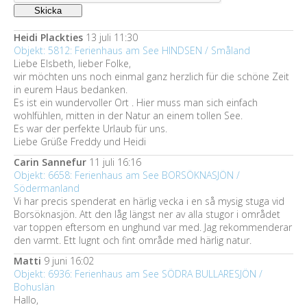
Heidi Plackties
13 juli 11:30
Objekt: 5812: Ferienhaus am See HINDSEN / Småland
Liebe Elsbeth, lieber Folke,
wir möchten uns noch einmal ganz herzlich für die schöne Zeit
in eurem Haus bedanken.
Es ist ein wundervoller Ort . Hier muss man sich einfach
wohlfühlen, mitten in der Natur an einem tollen See.
Es war der perfekte Urlaub für uns.
Liebe Grüße Freddy und Heidi
Carin Sannefur
11 juli 16:16
Objekt: 6658: Ferienhaus am See BORSÖKNASJÖN /
Södermanland
Vi har precis spenderat en härlig vecka i en så mysig stuga vid
Borsöknasjön. Att den låg längst ner av alla stugor i området
var toppen eftersom en unghund var med. Jag rekommenderar
den varmt. Ett lugnt och fint område med härlig natur.
Matti
9 juni 16:02
Objekt: 6936: Ferienhaus am See SÖDRA BULLARESJÖN /
Bohuslän
Hallo,