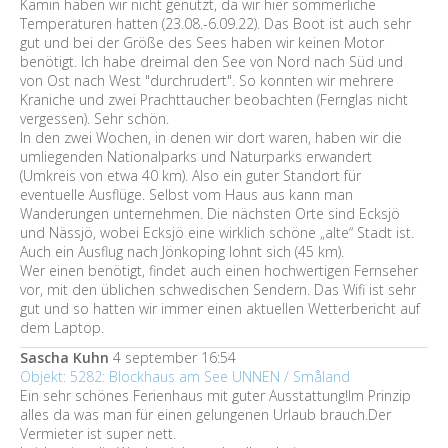
Kamin haben wir nicht genutzt, da wir hier sommerliche
Temperaturen hatten (23.08.-6.09.22). Das Boot ist auch sehr
gut und bei der Größe des Sees haben wir keinen Motor
benötigt. Ich habe dreimal den See von Nord nach Süd und
von Ost nach West "durchrudert". So konnten wir mehrere
Kraniche und zwei Prachttaucher beobachten (Fernglas nicht
vergessen). Sehr schön.
In den zwei Wochen, in denen wir dort waren, haben wir die
umliegenden Nationalparks und Naturparks erwandert
(Umkreis von etwa 40 km). Also ein guter Standort für
eventuelle Ausflüge. Selbst vom Haus aus kann man
Wanderungen unternehmen. Die nächsten Orte sind Ecksjö
und Nässjö, wobei Ecksjö eine wirklich schöne „alte“ Stadt ist.
Auch ein Ausflug nach Jönkoping lohnt sich (45 km).
Wer einen benötigt, findet auch einen hochwertigen Fernseher
vor, mit den üblichen schwedischen Sendern. Das Wifi ist sehr
gut und so hatten wir immer einen aktuellen Wetterbericht auf
dem Laptop.
Sascha Kuhn
4 september 16:54
Objekt: 5282: Blockhaus am See UNNEN / Småland
Ein sehr schönes Ferienhaus mit guter Ausstattung!Im Prinzip
alles da was man für einen gelungenen Urlaub brauch.Der
Vermieter ist super nett.