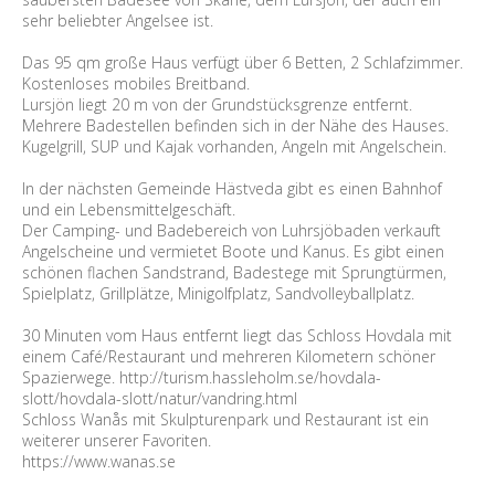
sehr beliebter Angelsee ist.
Das 95 qm große Haus verfügt über 6 Betten, 2 Schlafzimmer.
Kostenloses mobiles Breitband.
Lursjön liegt 20 m von der Grundstücksgrenze entfernt.
Mehrere Badestellen befinden sich in der Nähe des Hauses.
Kugelgrill, SUP und Kajak vorhanden, Angeln mit Angelschein.
In der nächsten Gemeinde Hästveda gibt es einen Bahnhof
und ein Lebensmittelgeschäft.
Der Camping- und Badebereich von Luhrsjöbaden verkauft
Angelscheine und vermietet Boote und Kanus. Es gibt einen
schönen flachen Sandstrand, Badestege mit Sprungtürmen,
Spielplatz, Grillplätze, Minigolfplatz, Sandvolleyballplatz.
30 Minuten vom Haus entfernt liegt das Schloss Hovdala mit
einem Café/Restaurant und mehreren Kilometern schöner
Spazierwege. http://turism.hassleholm.se/hovdala-
slott/hovdala-slott/natur/vandring.html
Schloss Wanås mit Skulpturenpark und Restaurant ist ein
weiterer unserer Favoriten.
https://www.wanas.se