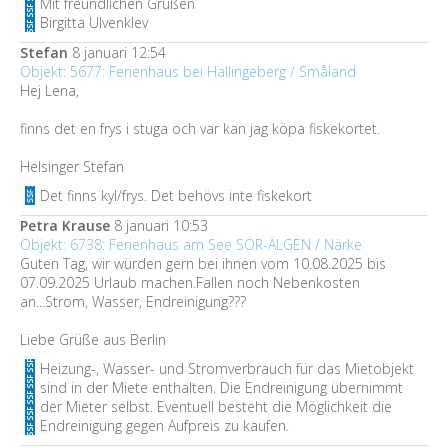
Mit freundlichen Grüßen
Birgitta Ulvenklev
Stefan
8 januari 12:54
Objekt: 5677: Ferienhaus bei Hallingeberg / Småland
Hej Lena,
finns det en frys i stuga och var kan jag köpa fiskekortet.
Helsinger Stefan
Det finns kyl/frys. Det behövs inte fiskekort
Petra Krause
8 januari 10:53
Objekt: 6738: Ferienhaus am See SÖR-ÄLGEN / Närke
Guten Tag, wir würden gern bei ihnen vom 10.08.2025 bis
07.09.2025 Urlaub machen.Fallen noch Nebenkosten
an...Strom, Wasser, Endreinigung???
Liebe Grüße aus Berlin
Heizung-, Wasser- und Stromverbrauch für das Mietobjekt
sind in der Miete enthalten. Die Endreinigung übernimmt
der Mieter selbst. Eventuell besteht die Möglichkeit die
Endreinigung gegen Aufpreis zu kaufen.