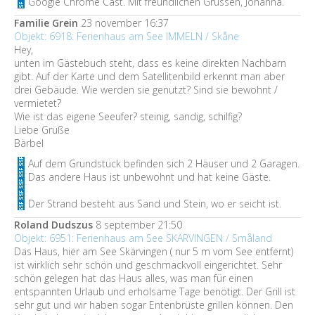
Google Chrome Cast. Mit freundlichen Grüssen, Johanna.
Familie Grein
23 november 16:37
Objekt: 6918: Ferienhaus am See IMMELN / Skåne
Hey,
unten im Gästebuch steht, dass es keine direkten Nachbarn
gibt. Auf der Karte und dem Satellitenbild erkennt man aber
drei Gebäude. Wie werden sie genutzt? Sind sie bewohnt /
vermietet?
Wie ist das eigene Seeufer? steinig, sandig, schilfig?
Liebe Grüße
Bärbel
Auf dem Grundstück befinden sich 2 Häuser und 2 Garagen.
Das andere Haus ist unbewohnt und hat keine Gäste.
Der Strand besteht aus Sand und Stein, wo er seicht ist.
Roland Dudszus
8 september 21:50
Objekt: 6951: Ferienhaus am See SKÄRVINGEN / Småland
Das Haus, hier am See Skärvingen ( nur 5 m vom See entfernt)
ist wirklich sehr schön und geschmackvoll eingerichtet. Sehr
schön gelegen hat das Haus alles, was man für einen
entspannten Urlaub und erholsame Tage benötigt. Der Grill ist
sehr gut und wir haben sogar Entenbrüste grillen können. Den