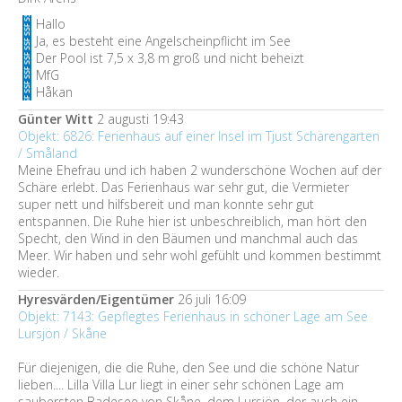
Hallo
Ja, es besteht eine Angelscheinpflicht im See
Der Pool ist 7,5 x 3,8 m groß und nicht beheizt
MfG
Håkan
Günter Witt
2 augusti 19:43
Objekt: 6826: Ferienhaus auf einer Insel im Tjust Schärengarten
/ Småland
Meine Ehefrau und ich haben 2 wunderschöne Wochen auf der
Schäre erlebt. Das Ferienhaus war sehr gut, die Vermieter
super nett und hilfsbereit und man konnte sehr gut
entspannen. Die Ruhe hier ist unbeschreiblich, man hört den
Specht, den Wind in den Bäumen und manchmal auch das
Meer. Wir haben und sehr wohl gefühlt und kommen bestimmt
wieder.
Hyresvärden/Eigentümer
26 juli 16:09
Objekt: 7143: Gepflegtes Ferienhaus in schöner Lage am See
Lursjön / Skåne
Für diejenigen, die die Ruhe, den See und die schöne Natur
lieben.... Lilla Villa Lur liegt in einer sehr schönen Lage am
saubersten Badesee von Skåne, dem Lursjön, der auch ein