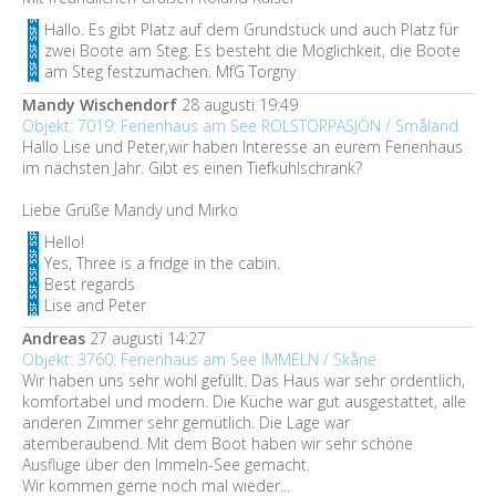
Hallo. Es gibt Platz auf dem Grundstück und auch Platz für
zwei Boote am Steg. Es besteht die Möglichkeit, die Boote
am Steg festzumachen. MfG Torgny
Mandy Wischendorf
28 augusti 19:49
Objekt: 7019: Ferienhaus am See ROLSTORPASJÖN / Småland
Hallo Lise und Peter,wir haben Interesse an eurem Ferienhaus
im nächsten Jahr. Gibt es einen Tiefkühlschrank?
Liebe Grüße Mandy und Mirko
Hello!
Yes, Three is a fridge in the cabin.
Best regards
Lise and Peter
Andreas
27 augusti 14:27
Objekt: 3760: Ferienhaus am See IMMELN / Skåne
Wir haben uns sehr wohl gefüllt. Das Haus war sehr ordentlich,
komfortabel und modern. Die Küche war gut ausgestattet, alle
anderen Zimmer sehr gemütlich. Die Lage war
atemberaubend. Mit dem Boot haben wir sehr schöne
Ausflüge über den Immeln-See gemacht.
Wir kommen gerne noch mal wieder...