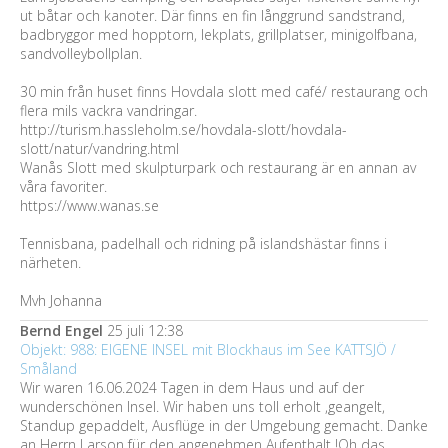
ut båtar och kanoter. Där finns en fin långgrund sandstrand,
badbryggor med hopptorn, lekplats, grillplatser, minigolfbana,
sandvolleybollplan.
30 min från huset finns Hovdala slott med café/ restaurang och
flera mils vackra vandringar.
http://turism.hassleholm.se/hovdala-slott/hovdala-
slott/natur/vandring.html
Wanås Slott med skulpturpark och restaurang är en annan av
våra favoriter.
https://www.wanas.se
Tennisbana, padelhall och ridning på islandshästar finns i
närheten.
Mvh Johanna
Bernd Engel
25 juli 12:38
Objekt: 988: EIGENE INSEL mit Blockhaus im See KATTSJÖ /
Småland
Wir waren 16.06.2024 Tagen in dem Haus und auf der
wunderschönen Insel. Wir haben uns toll erholt ,geangelt,
Standup gepaddelt, Ausflüge in der Umgebung gemacht. Danke
an Herrn Larson für den angenehmen Aufenthalt !Oh das