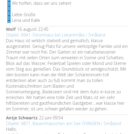
Wir hoffen, dass wir uns sehen!
Liebe Grüße
Lena und Kalle
Wolf
16 augusti 22:45
Objekt: 6941: Ferienhaus bei Lekaremåla / Småland
Das Haus ist wirklich stielvoll und gemütlich, klasse
ausgestattet. Genug Platz für unsere vierköpfige Familie und ein
Zimmer war noch frei. Der Garten ist ein naturbelassener
Traum mit vielen Orten zum verweilen in Sonne und Schatten,
Blick auf das Wasser, Federball Spielen oder Mond und Sterne
vom Steg aus genießen. Das Grundstück ist windgeschützt. Mit
den booten kann man die Welt der Schäreninseln toll
entdecken aber auch zu fuß kommt man zu tollen
Küstenabschnitten zum Baden und
Sonnenuntergang...Badeseen sind mit dem Auto in kürze zu
erreichen. Wir hatten eine tolle Zeit und Mats ist ein sehr
hilfsbereiten und gastfreundlichen Gastgeber....war klasse hier
im Sommer, ist uns schwer gefallen wieder zu gehen.
Antje Schwartz
22 juni 09:54
Objekt: 6871: Bauernhäuschen am See ÖVINGEN / Småland
Hallo,