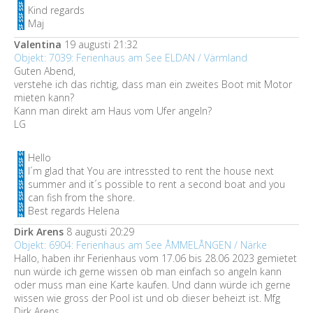
Kind regards
Maj
Valentina
19 augusti 21:32
Objekt: 7039: Ferienhaus am See ELDAN / Värmland
Guten Abend,
verstehe ich das richtig, dass man ein zweites Boot mit Motor
mieten kann?
Kann man direkt am Haus vom Ufer angeln?
LG
Hello
I´m glad that You are intressted to rent the house next
summer and it´s possible to rent a second boat and you
can fish from the shore.
Best regards Helena
Dirk Arens
8 augusti 20:29
Objekt: 6904: Ferienhaus am See ÅMMELÅNGEN / Närke
Hallo, haben ihr Ferienhaus vom 17.06 bis 28.06 2023 gemietet
nun würde ich gerne wissen ob man einfach so angeln kann
oder muss man eine Karte kaufen. Und dann würde ich gerne
wissen wie gross der Pool ist und ob dieser beheizt ist. Mfg
Dirk Arens