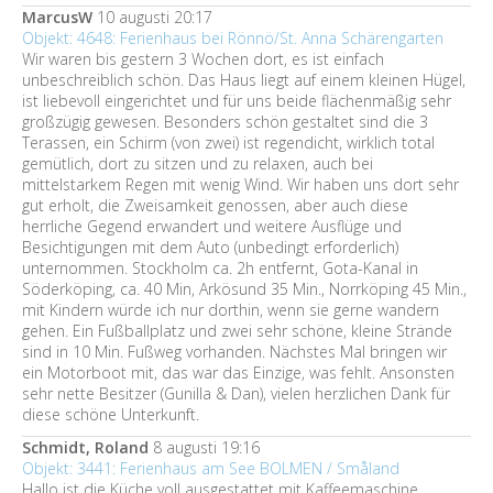
MarcusW
10 augusti 20:17
Objekt: 4648: Ferienhaus bei Rönnö/St. Anna Schärengarten
Wir waren bis gestern 3 Wochen dort, es ist einfach
unbeschreiblich schön. Das Haus liegt auf einem kleinen Hügel,
ist liebevoll eingerichtet und für uns beide flächenmäßig sehr
großzügig gewesen. Besonders schön gestaltet sind die 3
Terassen, ein Schirm (von zwei) ist regendicht, wirklich total
gemütlich, dort zu sitzen und zu relaxen, auch bei
mittelstarkem Regen mit wenig Wind. Wir haben uns dort sehr
gut erholt, die Zweisamkeit genossen, aber auch diese
herrliche Gegend erwandert und weitere Ausflüge und
Besichtigungen mit dem Auto (unbedingt erforderlich)
unternommen. Stockholm ca. 2h entfernt, Gota-Kanal in
Söderköping, ca. 40 Min, Arkösund 35 Min., Norrköping 45 Min.,
mit Kindern würde ich nur dorthin, wenn sie gerne wandern
gehen. Ein Fußballplatz und zwei sehr schöne, kleine Strände
sind in 10 Min. Fußweg vorhanden. Nächstes Mal bringen wir
ein Motorboot mit, das war das Einzige, was fehlt. Ansonsten
sehr nette Besitzer (Gunilla & Dan), vielen herzlichen Dank für
diese schöne Unterkunft.
Schmidt, Roland
8 augusti 19:16
Objekt: 3441: Ferienhaus am See BOLMEN / Småland
Hallo ist die Küche voll ausgestattet mit Kaffeemaschine