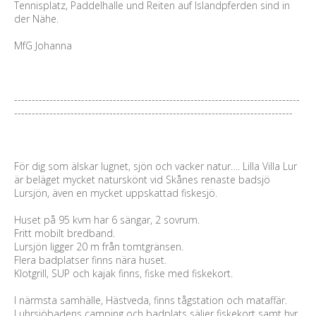
Tennisplatz, Paddelhalle und Reiten auf Islandpferden sind in
der Nähe.
MfG Johanna
---------------------------------------------------------------------------------
-------------------------------------------------------------------------------
För dig som älskar lugnet, sjön och vacker natur…. Lilla Villa Lur
är beläget mycket naturskönt vid Skånes renaste badsjö
Lursjön, även en mycket uppskattad fiskesjö.
Huset på 95 kvm har 6 sängar, 2 sovrum.
Fritt mobilt bredband.
Lursjön ligger 20 m från tomtgränsen.
Flera badplatser finns nära huset.
Klotgrill, SUP och kajak finns, fiske med fiskekort.
I närmsta samhälle, Hästveda, finns tågstation och mataffär.
Luhrsjöbadens camping och badplats säljer fiskekort samt hyr