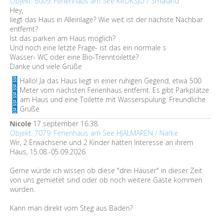
Objekt: 6009: Ferienhaus am See KROKSJÖ / Småland
Hey,
liegt das Haus in Alleinlage? Wie weit ist der nächste Nachbar
entfernt?
Ist das parken am Haus möglich?
Und noch eine letzte Frage- ist das ein normale s
Wasser- WC oder eine Bio-Trenntoilette?
Danke und viele Grüße
Hallo! Ja das Haus liegt in einer ruhigen Gegend, etwa 500
Meter vom nächsten Ferienhaus entfernt. Es gibt Parkplätze
am Haus und eine Toilette mit Wasserspülung. Freundliche
Grüße
Nicole
17 september 16:38
Objekt: 7079: Ferienhaus am See HJÄLMAREN / Närke
Wir, 2 Erwachsene und 2 Kinder hätten Interesse an ihrem
Haus, 15.08.-05.09.2026.
Gerne würde ich wissen ob diese "drei Häuser" in dieser Zeit
von uns gemietet sind oder ob noch weitere Gäste kommen
würden.
Kann man direkt vom Steg aus Baden?