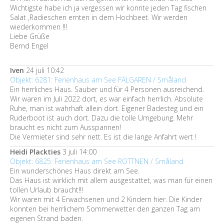
Wichtigste habe ich ja vergessen wir konnte jeden Tag fischen
Salat ,Radieschen ernten in dem Hochbeet. Wir werden
wiederkommen !!!
Liebe Grüße
Bernd Engel
Iven
24 juli 10:42
Objekt: 6281: Ferienhaus am See FÄLGAREN / Småland
Ein herrliches Haus. Sauber und für 4 Personen ausreichend.
Wir waren im Juli 2022 dort, es war einfach herrlich. Absolute
Ruhe, man ist wahrhaft allein dort. Eigener Badesteg und ein
Ruderboot ist auch dort. Dazu die tolle Umgebung. Mehr
braucht es nicht zum Ausspannen!
Die Vermieter sind sehr nett. Es ist die lange Anfahrt wert !
Heidi Plackties
3 juli 14:00
Objekt: 6825: Ferienhaus am See ROTTNEN / Småland
Ein wunderschönes Haus direkt am See.
Das Haus ist wirklich mit allem ausgestattet, was man für einen
tollen Urlaub braucht!!!
Wir waren mit 4 Erwachsenen und 2 Kindern hier. Die Kinder
konnten bei herrlichem Sommerwetter den ganzen Tag am
eigenen Strand baden.