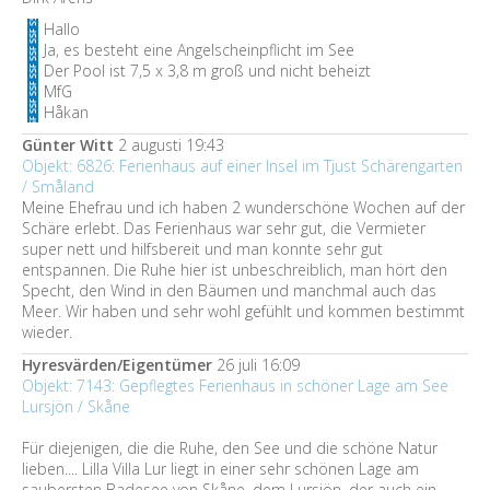
Hallo
Ja, es besteht eine Angelscheinpflicht im See
Der Pool ist 7,5 x 3,8 m groß und nicht beheizt
MfG
Håkan
Günter Witt
2 augusti 19:43
Objekt: 6826: Ferienhaus auf einer Insel im Tjust Schärengarten
/ Småland
Meine Ehefrau und ich haben 2 wunderschöne Wochen auf der
Schäre erlebt. Das Ferienhaus war sehr gut, die Vermieter
super nett und hilfsbereit und man konnte sehr gut
entspannen. Die Ruhe hier ist unbeschreiblich, man hört den
Specht, den Wind in den Bäumen und manchmal auch das
Meer. Wir haben und sehr wohl gefühlt und kommen bestimmt
wieder.
Hyresvärden/Eigentümer
26 juli 16:09
Objekt: 7143: Gepflegtes Ferienhaus in schöner Lage am See
Lursjön / Skåne
Für diejenigen, die die Ruhe, den See und die schöne Natur
lieben.... Lilla Villa Lur liegt in einer sehr schönen Lage am
saubersten Badesee von Skåne, dem Lursjön, der auch ein