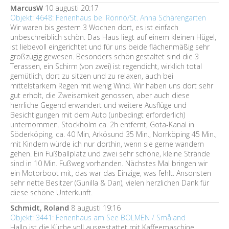
MarcusW
10 augusti 20:17
Objekt: 4648: Ferienhaus bei Rönnö/St. Anna Schärengarten
Wir waren bis gestern 3 Wochen dort, es ist einfach
unbeschreiblich schön. Das Haus liegt auf einem kleinen Hügel,
ist liebevoll eingerichtet und für uns beide flächenmäßig sehr
großzügig gewesen. Besonders schön gestaltet sind die 3
Terassen, ein Schirm (von zwei) ist regendicht, wirklich total
gemütlich, dort zu sitzen und zu relaxen, auch bei
mittelstarkem Regen mit wenig Wind. Wir haben uns dort sehr
gut erholt, die Zweisamkeit genossen, aber auch diese
herrliche Gegend erwandert und weitere Ausflüge und
Besichtigungen mit dem Auto (unbedingt erforderlich)
unternommen. Stockholm ca. 2h entfernt, Gota-Kanal in
Söderköping, ca. 40 Min, Arkösund 35 Min., Norrköping 45 Min.,
mit Kindern würde ich nur dorthin, wenn sie gerne wandern
gehen. Ein Fußballplatz und zwei sehr schöne, kleine Strände
sind in 10 Min. Fußweg vorhanden. Nächstes Mal bringen wir
ein Motorboot mit, das war das Einzige, was fehlt. Ansonsten
sehr nette Besitzer (Gunilla & Dan), vielen herzlichen Dank für
diese schöne Unterkunft.
Schmidt, Roland
8 augusti 19:16
Objekt: 3441: Ferienhaus am See BOLMEN / Småland
Hallo ist die Küche voll ausgestattet mit Kaffeemaschine