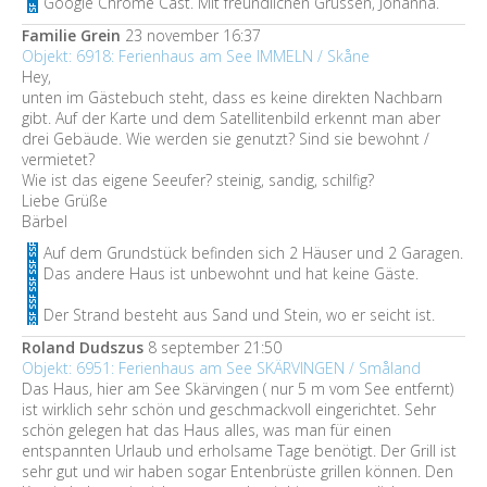
Google Chrome Cast. Mit freundlichen Grüssen, Johanna.
Familie Grein
23 november 16:37
Objekt: 6918: Ferienhaus am See IMMELN / Skåne
Hey,
unten im Gästebuch steht, dass es keine direkten Nachbarn
gibt. Auf der Karte und dem Satellitenbild erkennt man aber
drei Gebäude. Wie werden sie genutzt? Sind sie bewohnt /
vermietet?
Wie ist das eigene Seeufer? steinig, sandig, schilfig?
Liebe Grüße
Bärbel
Auf dem Grundstück befinden sich 2 Häuser und 2 Garagen.
Das andere Haus ist unbewohnt und hat keine Gäste.
Der Strand besteht aus Sand und Stein, wo er seicht ist.
Roland Dudszus
8 september 21:50
Objekt: 6951: Ferienhaus am See SKÄRVINGEN / Småland
Das Haus, hier am See Skärvingen ( nur 5 m vom See entfernt)
ist wirklich sehr schön und geschmackvoll eingerichtet. Sehr
schön gelegen hat das Haus alles, was man für einen
entspannten Urlaub und erholsame Tage benötigt. Der Grill ist
sehr gut und wir haben sogar Entenbrüste grillen können. Den