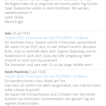
Wichtigste habe ich ja vergessen wir konnte jeden Tag fischen
Salat ,Radieschen ernten in dem Hochbeet. Wir werden
wiederkommen !!!
Liebe Grüße
Bernd Engel
Iven
24 juli 10:42
Objekt: 6281: Ferienhaus am See FÄLGAREN / Småland
Ein herrliches Haus. Sauber und für 4 Personen ausreichend.
Wir waren im Juli 2022 dort, es war einfach herrlich. Absolute
Ruhe, man ist wahrhaft allein dort. Eigener Badesteg und ein
Ruderboot ist auch dort. Dazu die tolle Umgebung. Mehr
braucht es nicht zum Ausspannen!
Die Vermieter sind sehr nett. Es ist die lange Anfahrt wert !
Heidi Plackties
3 juli 14:00
Objekt: 6825: Ferienhaus am See ROTTNEN / Småland
Ein wunderschönes Haus direkt am See.
Das Haus ist wirklich mit allem ausgestattet, was man für einen
tollen Urlaub braucht!!!
Wir waren mit 4 Erwachsenen und 2 Kindern hier. Die Kinder
konnten bei herrlichem Sommerwetter den ganzen Tag am
eigenen Strand baden.