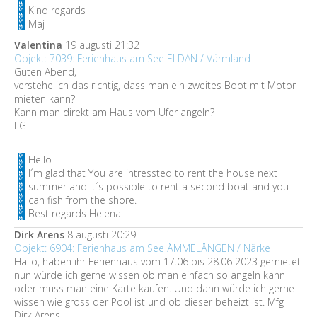
Kind regards
Maj
Valentina
19 augusti 21:32
Objekt: 7039: Ferienhaus am See ELDAN / Värmland
Guten Abend,
verstehe ich das richtig, dass man ein zweites Boot mit Motor
mieten kann?
Kann man direkt am Haus vom Ufer angeln?
LG
Hello
I´m glad that You are intressted to rent the house next
summer and it´s possible to rent a second boat and you
can fish from the shore.
Best regards Helena
Dirk Arens
8 augusti 20:29
Objekt: 6904: Ferienhaus am See ÅMMELÅNGEN / Närke
Hallo, haben ihr Ferienhaus vom 17.06 bis 28.06 2023 gemietet
nun würde ich gerne wissen ob man einfach so angeln kann
oder muss man eine Karte kaufen. Und dann würde ich gerne
wissen wie gross der Pool ist und ob dieser beheizt ist. Mfg
Dirk Arens