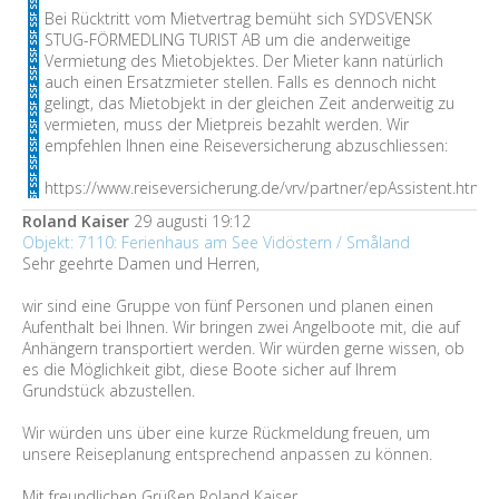
Bei Rücktritt vom Mietvertrag bemüht sich SYDSVENSK
STUG-FÖRMEDLING TURIST AB um die anderweitige
Vermietung des Mietobjektes. Der Mieter kann natürlich
auch einen Ersatzmieter stellen. Falls es dennoch nicht
gelingt, das Mietobjekt in der gleichen Zeit anderweitig zu
vermieten, muss der Mietpreis bezahlt werden. Wir
empfehlen Ihnen eine Reiseversicherung abzuschliessen:
https://www.reiseversicherung.de/vrv/partner/epAssistent.htm
Roland Kaiser
29 augusti 19:12
Objekt: 7110: Ferienhaus am See Vidöstern / Småland
Sehr geehrte Damen und Herren,
wir sind eine Gruppe von fünf Personen und planen einen
Aufenthalt bei Ihnen. Wir bringen zwei Angelboote mit, die auf
Anhängern transportiert werden. Wir würden gerne wissen, ob
es die Möglichkeit gibt, diese Boote sicher auf Ihrem
Grundstück abzustellen.
Wir würden uns über eine kurze Rückmeldung freuen, um
unsere Reiseplanung entsprechend anpassen zu können.
Mit freundlichen Grüßen Roland Kaiser