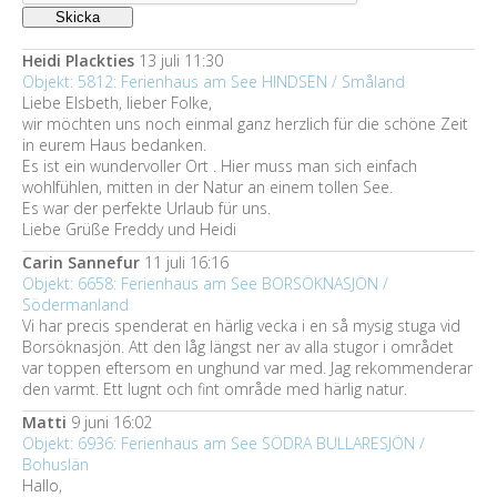
Heidi Plackties
13 juli 11:30
Objekt: 5812: Ferienhaus am See HINDSEN / Småland
Liebe Elsbeth, lieber Folke,
wir möchten uns noch einmal ganz herzlich für die schöne Zeit
in eurem Haus bedanken.
Es ist ein wundervoller Ort . Hier muss man sich einfach
wohlfühlen, mitten in der Natur an einem tollen See.
Es war der perfekte Urlaub für uns.
Liebe Grüße Freddy und Heidi
Carin Sannefur
11 juli 16:16
Objekt: 6658: Ferienhaus am See BORSÖKNASJÖN /
Södermanland
Vi har precis spenderat en härlig vecka i en så mysig stuga vid
Borsöknasjön. Att den låg längst ner av alla stugor i området
var toppen eftersom en unghund var med. Jag rekommenderar
den varmt. Ett lugnt och fint område med härlig natur.
Matti
9 juni 16:02
Objekt: 6936: Ferienhaus am See SÖDRA BULLARESJÖN /
Bohuslän
Hallo,