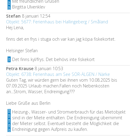
Mit freundlichen Grüßen
Birgitta Ulvenklev
Stefan
8 januari 12:54
Objekt: 5677: Ferienhaus bei Hallingeberg / Småland
Hej Lena,
finns det en frys i stuga och var kan jag köpa fiskekortet.
Helsinger Stefan
Det finns kyl/frys. Det behövs inte fiskekort
Petra Krause
8 januari 10:53
Objekt: 6738: Ferienhaus am See SÖR-ÄLGEN / Närke
Guten Tag, wir würden gern bei ihnen vom 10.08.2025 bis
07.09.2025 Urlaub machen.Fallen noch Nebenkosten
an...Strom, Wasser, Endreinigung???
Liebe Grüße aus Berlin
Heizung-, Wasser- und Stromverbrauch für das Mietobjekt
sind in der Miete enthalten. Die Endreinigung übernimmt
der Mieter selbst. Eventuell besteht die Möglichkeit die
Endreinigung gegen Aufpreis zu kaufen.