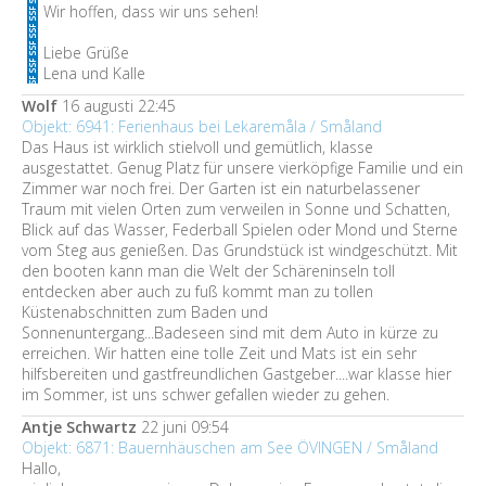
Wir hoffen, dass wir uns sehen!
Liebe Grüße
Lena und Kalle
Wolf
16 augusti 22:45
Objekt: 6941: Ferienhaus bei Lekaremåla / Småland
Das Haus ist wirklich stielvoll und gemütlich, klasse
ausgestattet. Genug Platz für unsere vierköpfige Familie und ein
Zimmer war noch frei. Der Garten ist ein naturbelassener
Traum mit vielen Orten zum verweilen in Sonne und Schatten,
Blick auf das Wasser, Federball Spielen oder Mond und Sterne
vom Steg aus genießen. Das Grundstück ist windgeschützt. Mit
den booten kann man die Welt der Schäreninseln toll
entdecken aber auch zu fuß kommt man zu tollen
Küstenabschnitten zum Baden und
Sonnenuntergang...Badeseen sind mit dem Auto in kürze zu
erreichen. Wir hatten eine tolle Zeit und Mats ist ein sehr
hilfsbereiten und gastfreundlichen Gastgeber....war klasse hier
im Sommer, ist uns schwer gefallen wieder zu gehen.
Antje Schwartz
22 juni 09:54
Objekt: 6871: Bauernhäuschen am See ÖVINGEN / Småland
Hallo,