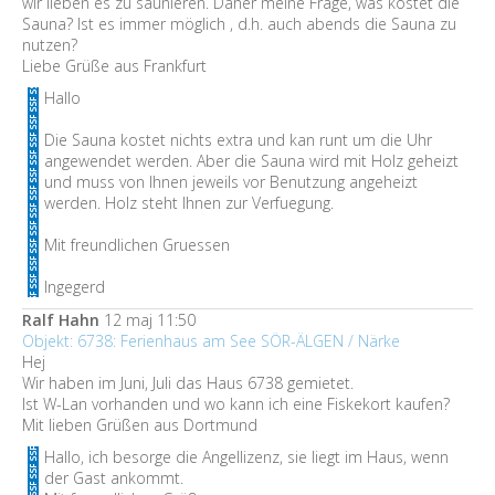
wir lieben es zu saunieren. Daher meine Frage, was kostet die
Sauna? Ist es immer möglich , d.h. auch abends die Sauna zu
nutzen?
Liebe Grüße aus Frankfurt
Hallo
Die Sauna kostet nichts extra und kan runt um die Uhr
angewendet werden. Aber die Sauna wird mit Holz geheizt
und muss von Ihnen jeweils vor Benutzung angeheizt
werden. Holz steht Ihnen zur Verfuegung.
Mit freundlichen Gruessen
Ingegerd
Ralf Hahn
12 maj 11:50
Objekt: 6738: Ferienhaus am See SÖR-ÄLGEN / Närke
Hej
Wir haben im Juni, Juli das Haus 6738 gemietet.
Ist W-Lan vorhanden und wo kann ich eine Fiskekort kaufen?
Mit lieben Grüßen aus Dortmund
Hallo, ich besorge die Angellizenz, sie liegt im Haus, wenn
der Gast ankommt.