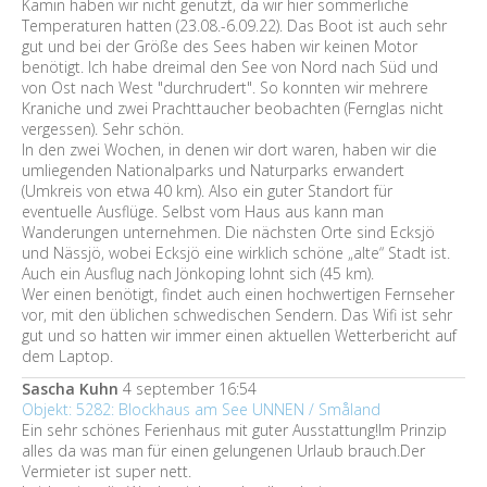
Kamin haben wir nicht genutzt, da wir hier sommerliche
Temperaturen hatten (23.08.-6.09.22). Das Boot ist auch sehr
gut und bei der Größe des Sees haben wir keinen Motor
benötigt. Ich habe dreimal den See von Nord nach Süd und
von Ost nach West "durchrudert". So konnten wir mehrere
Kraniche und zwei Prachttaucher beobachten (Fernglas nicht
vergessen). Sehr schön.
In den zwei Wochen, in denen wir dort waren, haben wir die
umliegenden Nationalparks und Naturparks erwandert
(Umkreis von etwa 40 km). Also ein guter Standort für
eventuelle Ausflüge. Selbst vom Haus aus kann man
Wanderungen unternehmen. Die nächsten Orte sind Ecksjö
und Nässjö, wobei Ecksjö eine wirklich schöne „alte“ Stadt ist.
Auch ein Ausflug nach Jönkoping lohnt sich (45 km).
Wer einen benötigt, findet auch einen hochwertigen Fernseher
vor, mit den üblichen schwedischen Sendern. Das Wifi ist sehr
gut und so hatten wir immer einen aktuellen Wetterbericht auf
dem Laptop.
Sascha Kuhn
4 september 16:54
Objekt: 5282: Blockhaus am See UNNEN / Småland
Ein sehr schönes Ferienhaus mit guter Ausstattung!Im Prinzip
alles da was man für einen gelungenen Urlaub brauch.Der
Vermieter ist super nett.