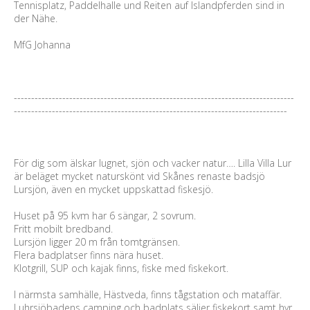
Tennisplatz, Paddelhalle und Reiten auf Islandpferden sind in
der Nähe.
MfG Johanna
---------------------------------------------------------------------------------
-------------------------------------------------------------------------------
För dig som älskar lugnet, sjön och vacker natur…. Lilla Villa Lur
är beläget mycket naturskönt vid Skånes renaste badsjö
Lursjön, även en mycket uppskattad fiskesjö.
Huset på 95 kvm har 6 sängar, 2 sovrum.
Fritt mobilt bredband.
Lursjön ligger 20 m från tomtgränsen.
Flera badplatser finns nära huset.
Klotgrill, SUP och kajak finns, fiske med fiskekort.
I närmsta samhälle, Hästveda, finns tågstation och mataffär.
Luhrsjöbadens camping och badplats säljer fiskekort samt hyr