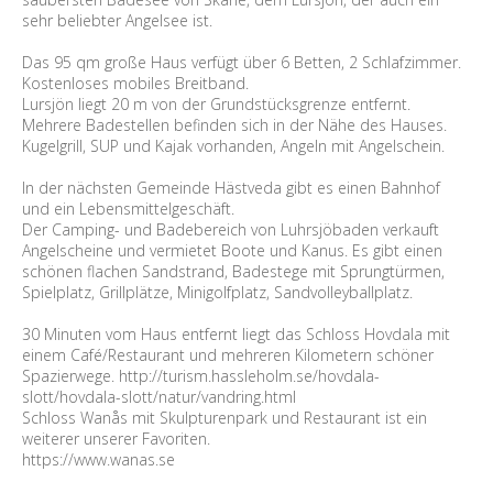
sehr beliebter Angelsee ist.
Das 95 qm große Haus verfügt über 6 Betten, 2 Schlafzimmer.
Kostenloses mobiles Breitband.
Lursjön liegt 20 m von der Grundstücksgrenze entfernt.
Mehrere Badestellen befinden sich in der Nähe des Hauses.
Kugelgrill, SUP und Kajak vorhanden, Angeln mit Angelschein.
In der nächsten Gemeinde Hästveda gibt es einen Bahnhof
und ein Lebensmittelgeschäft.
Der Camping- und Badebereich von Luhrsjöbaden verkauft
Angelscheine und vermietet Boote und Kanus. Es gibt einen
schönen flachen Sandstrand, Badestege mit Sprungtürmen,
Spielplatz, Grillplätze, Minigolfplatz, Sandvolleyballplatz.
30 Minuten vom Haus entfernt liegt das Schloss Hovdala mit
einem Café/Restaurant und mehreren Kilometern schöner
Spazierwege. http://turism.hassleholm.se/hovdala-
slott/hovdala-slott/natur/vandring.html
Schloss Wanås mit Skulpturenpark und Restaurant ist ein
weiterer unserer Favoriten.
https://www.wanas.se