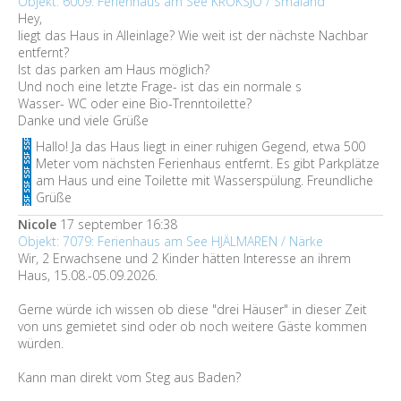
Objekt: 6009: Ferienhaus am See KROKSJÖ / Småland
Hey,
liegt das Haus in Alleinlage? Wie weit ist der nächste Nachbar
entfernt?
Ist das parken am Haus möglich?
Und noch eine letzte Frage- ist das ein normale s
Wasser- WC oder eine Bio-Trenntoilette?
Danke und viele Grüße
Hallo! Ja das Haus liegt in einer ruhigen Gegend, etwa 500
Meter vom nächsten Ferienhaus entfernt. Es gibt Parkplätze
am Haus und eine Toilette mit Wasserspülung. Freundliche
Grüße
Nicole
17 september 16:38
Objekt: 7079: Ferienhaus am See HJÄLMAREN / Närke
Wir, 2 Erwachsene und 2 Kinder hätten Interesse an ihrem
Haus, 15.08.-05.09.2026.
Gerne würde ich wissen ob diese "drei Häuser" in dieser Zeit
von uns gemietet sind oder ob noch weitere Gäste kommen
würden.
Kann man direkt vom Steg aus Baden?