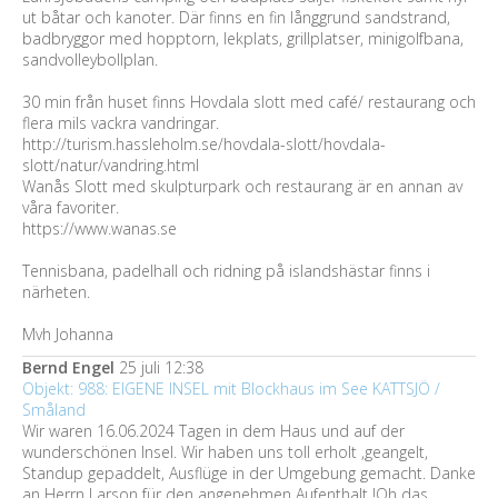
ut båtar och kanoter. Där finns en fin långgrund sandstrand,
badbryggor med hopptorn, lekplats, grillplatser, minigolfbana,
sandvolleybollplan.
30 min från huset finns Hovdala slott med café/ restaurang och
flera mils vackra vandringar.
http://turism.hassleholm.se/hovdala-slott/hovdala-
slott/natur/vandring.html
Wanås Slott med skulpturpark och restaurang är en annan av
våra favoriter.
https://www.wanas.se
Tennisbana, padelhall och ridning på islandshästar finns i
närheten.
Mvh Johanna
Bernd Engel
25 juli 12:38
Objekt: 988: EIGENE INSEL mit Blockhaus im See KATTSJÖ /
Småland
Wir waren 16.06.2024 Tagen in dem Haus und auf der
wunderschönen Insel. Wir haben uns toll erholt ,geangelt,
Standup gepaddelt, Ausflüge in der Umgebung gemacht. Danke
an Herrn Larson für den angenehmen Aufenthalt !Oh das