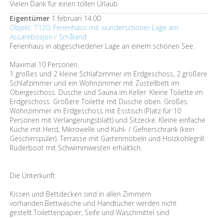
Vielen Dank für einen tollen Urlaub
Eigentümer
1 februari 14:00
Objekt: 7120: Ferienhaus mit wunderschöner Lage am
Assarebosjön / Småland
Ferienhaus in abgeschiedener Lage an einem schönen See.
Maximal 10 Personen.
1 großes und 2 kleine Schlafzimmer im Erdgeschoss, 2 größere
Schlafzimmer und ein Wohnzimmer mit Zustellbett im
Obergeschoss. Dusche und Sauna im Keller. Kleine Toilette im
Erdgeschoss. Größere Toilette mit Dusche oben. Großes
Wohnzimmer im Erdgeschoss mit Esstisch (Platz für 10
Personen mit Verlängerungsblatt) und Sitzecke. Kleine einfache
Küche mit Herd, Mikrowelle und Kühl- / Gefrierschrank (kein
Geschirrspüler). Terrasse mit Gartenmöbeln und Holzkohlegrill.
Ruderboot mit Schwimmwesten erhältlich.
Die Unterkunft
Kissen und Bettdecken sind in allen Zimmern
vorhanden.Bettwäsche und Handtücher werden nicht
gestellt.Toilettenpapier, Seife und Waschmittel sind