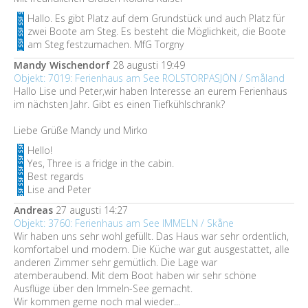
Hallo. Es gibt Platz auf dem Grundstück und auch Platz für
zwei Boote am Steg. Es besteht die Möglichkeit, die Boote
am Steg festzumachen. MfG Torgny
Mandy Wischendorf
28 augusti 19:49
Objekt: 7019: Ferienhaus am See ROLSTORPASJÖN / Småland
Hallo Lise und Peter,wir haben Interesse an eurem Ferienhaus
im nächsten Jahr. Gibt es einen Tiefkühlschrank?
Liebe Grüße Mandy und Mirko
Hello!
Yes, Three is a fridge in the cabin.
Best regards
Lise and Peter
Andreas
27 augusti 14:27
Objekt: 3760: Ferienhaus am See IMMELN / Skåne
Wir haben uns sehr wohl gefüllt. Das Haus war sehr ordentlich,
komfortabel und modern. Die Küche war gut ausgestattet, alle
anderen Zimmer sehr gemütlich. Die Lage war
atemberaubend. Mit dem Boot haben wir sehr schöne
Ausflüge über den Immeln-See gemacht.
Wir kommen gerne noch mal wieder...