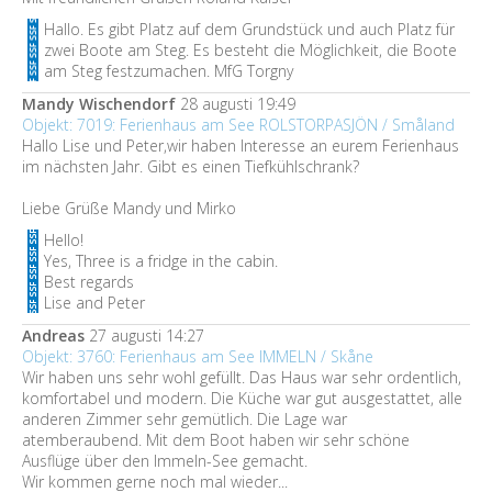
Hallo. Es gibt Platz auf dem Grundstück und auch Platz für
zwei Boote am Steg. Es besteht die Möglichkeit, die Boote
am Steg festzumachen. MfG Torgny
Mandy Wischendorf
28 augusti 19:49
Objekt: 7019: Ferienhaus am See ROLSTORPASJÖN / Småland
Hallo Lise und Peter,wir haben Interesse an eurem Ferienhaus
im nächsten Jahr. Gibt es einen Tiefkühlschrank?
Liebe Grüße Mandy und Mirko
Hello!
Yes, Three is a fridge in the cabin.
Best regards
Lise and Peter
Andreas
27 augusti 14:27
Objekt: 3760: Ferienhaus am See IMMELN / Skåne
Wir haben uns sehr wohl gefüllt. Das Haus war sehr ordentlich,
komfortabel und modern. Die Küche war gut ausgestattet, alle
anderen Zimmer sehr gemütlich. Die Lage war
atemberaubend. Mit dem Boot haben wir sehr schöne
Ausflüge über den Immeln-See gemacht.
Wir kommen gerne noch mal wieder...