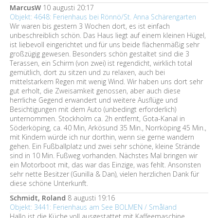
MarcusW
10 augusti 20:17
Objekt: 4648: Ferienhaus bei Rönnö/St. Anna Schärengarten
Wir waren bis gestern 3 Wochen dort, es ist einfach
unbeschreiblich schön. Das Haus liegt auf einem kleinen Hügel,
ist liebevoll eingerichtet und für uns beide flächenmäßig sehr
großzügig gewesen. Besonders schön gestaltet sind die 3
Terassen, ein Schirm (von zwei) ist regendicht, wirklich total
gemütlich, dort zu sitzen und zu relaxen, auch bei
mittelstarkem Regen mit wenig Wind. Wir haben uns dort sehr
gut erholt, die Zweisamkeit genossen, aber auch diese
herrliche Gegend erwandert und weitere Ausflüge und
Besichtigungen mit dem Auto (unbedingt erforderlich)
unternommen. Stockholm ca. 2h entfernt, Gota-Kanal in
Söderköping, ca. 40 Min, Arkösund 35 Min., Norrköping 45 Min.,
mit Kindern würde ich nur dorthin, wenn sie gerne wandern
gehen. Ein Fußballplatz und zwei sehr schöne, kleine Strände
sind in 10 Min. Fußweg vorhanden. Nächstes Mal bringen wir
ein Motorboot mit, das war das Einzige, was fehlt. Ansonsten
sehr nette Besitzer (Gunilla & Dan), vielen herzlichen Dank für
diese schöne Unterkunft.
Schmidt, Roland
8 augusti 19:16
Objekt: 3441: Ferienhaus am See BOLMEN / Småland
Hallo ist die Küche voll ausgestattet mit Kaffeemaschine