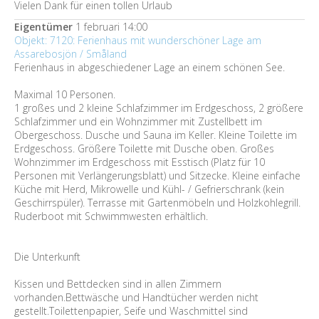
Vielen Dank für einen tollen Urlaub
Eigentümer
1 februari 14:00
Objekt: 7120: Ferienhaus mit wunderschöner Lage am
Assarebosjön / Småland
Ferienhaus in abgeschiedener Lage an einem schönen See.
Maximal 10 Personen.
1 großes und 2 kleine Schlafzimmer im Erdgeschoss, 2 größere
Schlafzimmer und ein Wohnzimmer mit Zustellbett im
Obergeschoss. Dusche und Sauna im Keller. Kleine Toilette im
Erdgeschoss. Größere Toilette mit Dusche oben. Großes
Wohnzimmer im Erdgeschoss mit Esstisch (Platz für 10
Personen mit Verlängerungsblatt) und Sitzecke. Kleine einfache
Küche mit Herd, Mikrowelle und Kühl- / Gefrierschrank (kein
Geschirrspüler). Terrasse mit Gartenmöbeln und Holzkohlegrill.
Ruderboot mit Schwimmwesten erhältlich.
Die Unterkunft
Kissen und Bettdecken sind in allen Zimmern
vorhanden.Bettwäsche und Handtücher werden nicht
gestellt.Toilettenpapier, Seife und Waschmittel sind