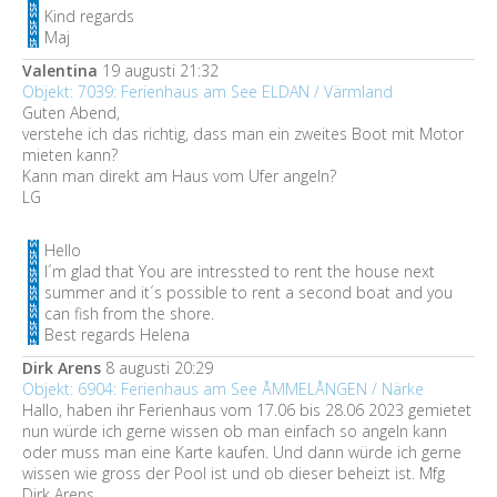
Kind regards
Maj
Valentina
19 augusti 21:32
Objekt: 7039: Ferienhaus am See ELDAN / Värmland
Guten Abend,
verstehe ich das richtig, dass man ein zweites Boot mit Motor
mieten kann?
Kann man direkt am Haus vom Ufer angeln?
LG
Hello
I´m glad that You are intressted to rent the house next
summer and it´s possible to rent a second boat and you
can fish from the shore.
Best regards Helena
Dirk Arens
8 augusti 20:29
Objekt: 6904: Ferienhaus am See ÅMMELÅNGEN / Närke
Hallo, haben ihr Ferienhaus vom 17.06 bis 28.06 2023 gemietet
nun würde ich gerne wissen ob man einfach so angeln kann
oder muss man eine Karte kaufen. Und dann würde ich gerne
wissen wie gross der Pool ist und ob dieser beheizt ist. Mfg
Dirk Arens