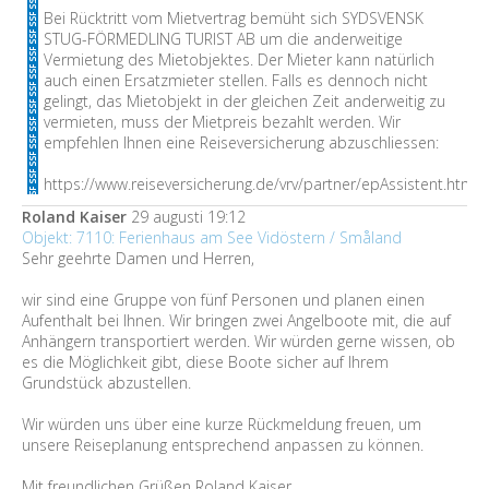
Bei Rücktritt vom Mietvertrag bemüht sich SYDSVENSK
STUG-FÖRMEDLING TURIST AB um die anderweitige
Vermietung des Mietobjektes. Der Mieter kann natürlich
auch einen Ersatzmieter stellen. Falls es dennoch nicht
gelingt, das Mietobjekt in der gleichen Zeit anderweitig zu
vermieten, muss der Mietpreis bezahlt werden. Wir
empfehlen Ihnen eine Reiseversicherung abzuschliessen:
https://www.reiseversicherung.de/vrv/partner/epAssistent.htm
Roland Kaiser
29 augusti 19:12
Objekt: 7110: Ferienhaus am See Vidöstern / Småland
Sehr geehrte Damen und Herren,
wir sind eine Gruppe von fünf Personen und planen einen
Aufenthalt bei Ihnen. Wir bringen zwei Angelboote mit, die auf
Anhängern transportiert werden. Wir würden gerne wissen, ob
es die Möglichkeit gibt, diese Boote sicher auf Ihrem
Grundstück abzustellen.
Wir würden uns über eine kurze Rückmeldung freuen, um
unsere Reiseplanung entsprechend anpassen zu können.
Mit freundlichen Grüßen Roland Kaiser