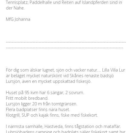
Tennisplatz, Paddelhalle und Reiten auf Islandpferden sind in
der Nähe.
MfG Johanna
---------------------------------------------------------------------------------
-------------------------------------------------------------------------------
För dig som älskar lugnet, sjön och vacker natur…. Lilla Villa Lur
är beläget mycket naturskönt vid Skånes renaste badsjö
Lursjön, även en mycket uppskattad fiskesjö.
Huset på 95 kvm har 6 sängar, 2 sovrum.
Fritt mobilt bredband.
Lursjön ligger 20 m från tomtgränsen.
Flera badplatser finns nära huset.
Klotgrill, SUP och kajak finns, fiske med fiskekort.
I närmsta samhälle, Hästveda, finns tågstation och mataffär.
Luhrsjöbadens camping och badplats säljer fiskekort samt hyr