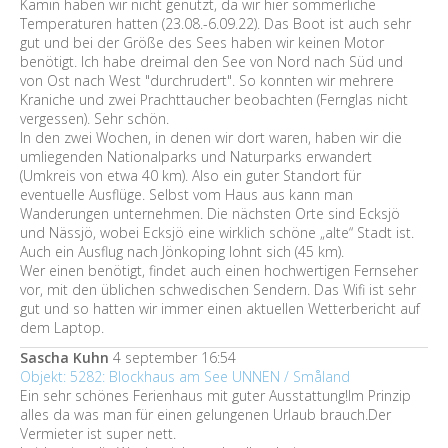
Kamin haben wir nicht genutzt, da wir hier sommerliche
Temperaturen hatten (23.08.-6.09.22). Das Boot ist auch sehr
gut und bei der Größe des Sees haben wir keinen Motor
benötigt. Ich habe dreimal den See von Nord nach Süd und
von Ost nach West "durchrudert". So konnten wir mehrere
Kraniche und zwei Prachttaucher beobachten (Fernglas nicht
vergessen). Sehr schön.
In den zwei Wochen, in denen wir dort waren, haben wir die
umliegenden Nationalparks und Naturparks erwandert
(Umkreis von etwa 40 km). Also ein guter Standort für
eventuelle Ausflüge. Selbst vom Haus aus kann man
Wanderungen unternehmen. Die nächsten Orte sind Ecksjö
und Nässjö, wobei Ecksjö eine wirklich schöne „alte“ Stadt ist.
Auch ein Ausflug nach Jönkoping lohnt sich (45 km).
Wer einen benötigt, findet auch einen hochwertigen Fernseher
vor, mit den üblichen schwedischen Sendern. Das Wifi ist sehr
gut und so hatten wir immer einen aktuellen Wetterbericht auf
dem Laptop.
Sascha Kuhn
4 september 16:54
Objekt: 5282: Blockhaus am See UNNEN / Småland
Ein sehr schönes Ferienhaus mit guter Ausstattung!Im Prinzip
alles da was man für einen gelungenen Urlaub brauch.Der
Vermieter ist super nett.