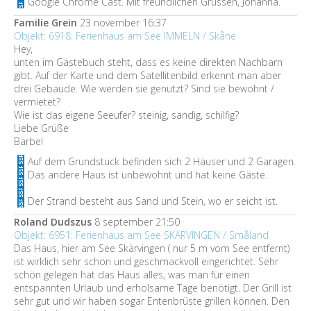
Google Chrome Cast. Mit freundlichen Grüssen, Johanna.
Familie Grein
23 november 16:37
Objekt: 6918: Ferienhaus am See IMMELN / Skåne
Hey,
unten im Gästebuch steht, dass es keine direkten Nachbarn
gibt. Auf der Karte und dem Satellitenbild erkennt man aber
drei Gebäude. Wie werden sie genutzt? Sind sie bewohnt /
vermietet?
Wie ist das eigene Seeufer? steinig, sandig, schilfig?
Liebe Grüße
Bärbel
Auf dem Grundstück befinden sich 2 Häuser und 2 Garagen.
Das andere Haus ist unbewohnt und hat keine Gäste.
Der Strand besteht aus Sand und Stein, wo er seicht ist.
Roland Dudszus
8 september 21:50
Objekt: 6951: Ferienhaus am See SKÄRVINGEN / Småland
Das Haus, hier am See Skärvingen ( nur 5 m vom See entfernt)
ist wirklich sehr schön und geschmackvoll eingerichtet. Sehr
schön gelegen hat das Haus alles, was man für einen
entspannten Urlaub und erholsame Tage benötigt. Der Grill ist
sehr gut und wir haben sogar Entenbrüste grillen können. Den