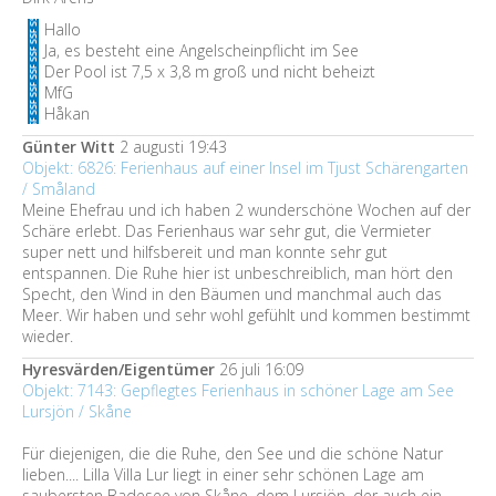
Hallo
Ja, es besteht eine Angelscheinpflicht im See
Der Pool ist 7,5 x 3,8 m groß und nicht beheizt
MfG
Håkan
Günter Witt
2 augusti 19:43
Objekt: 6826: Ferienhaus auf einer Insel im Tjust Schärengarten
/ Småland
Meine Ehefrau und ich haben 2 wunderschöne Wochen auf der
Schäre erlebt. Das Ferienhaus war sehr gut, die Vermieter
super nett und hilfsbereit und man konnte sehr gut
entspannen. Die Ruhe hier ist unbeschreiblich, man hört den
Specht, den Wind in den Bäumen und manchmal auch das
Meer. Wir haben und sehr wohl gefühlt und kommen bestimmt
wieder.
Hyresvärden/Eigentümer
26 juli 16:09
Objekt: 7143: Gepflegtes Ferienhaus in schöner Lage am See
Lursjön / Skåne
Für diejenigen, die die Ruhe, den See und die schöne Natur
lieben.... Lilla Villa Lur liegt in einer sehr schönen Lage am
saubersten Badesee von Skåne, dem Lursjön, der auch ein