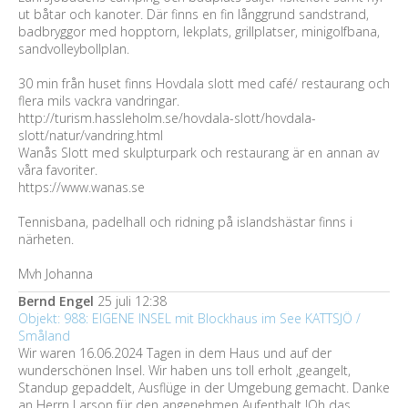
ut båtar och kanoter. Där finns en fin långgrund sandstrand,
badbryggor med hopptorn, lekplats, grillplatser, minigolfbana,
sandvolleybollplan.
30 min från huset finns Hovdala slott med café/ restaurang och
flera mils vackra vandringar.
http://turism.hassleholm.se/hovdala-slott/hovdala-
slott/natur/vandring.html
Wanås Slott med skulpturpark och restaurang är en annan av
våra favoriter.
https://www.wanas.se
Tennisbana, padelhall och ridning på islandshästar finns i
närheten.
Mvh Johanna
Bernd Engel
25 juli 12:38
Objekt: 988: EIGENE INSEL mit Blockhaus im See KATTSJÖ /
Småland
Wir waren 16.06.2024 Tagen in dem Haus und auf der
wunderschönen Insel. Wir haben uns toll erholt ,geangelt,
Standup gepaddelt, Ausflüge in der Umgebung gemacht. Danke
an Herrn Larson für den angenehmen Aufenthalt !Oh das