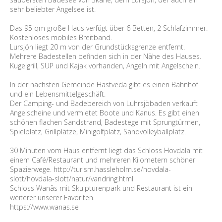
sehr beliebter Angelsee ist.
Das 95 qm große Haus verfügt über 6 Betten, 2 Schlafzimmer.
Kostenloses mobiles Breitband.
Lursjön liegt 20 m von der Grundstücksgrenze entfernt.
Mehrere Badestellen befinden sich in der Nähe des Hauses.
Kugelgrill, SUP und Kajak vorhanden, Angeln mit Angelschein.
In der nächsten Gemeinde Hästveda gibt es einen Bahnhof
und ein Lebensmittelgeschäft.
Der Camping- und Badebereich von Luhrsjöbaden verkauft
Angelscheine und vermietet Boote und Kanus. Es gibt einen
schönen flachen Sandstrand, Badestege mit Sprungtürmen,
Spielplatz, Grillplätze, Minigolfplatz, Sandvolleyballplatz.
30 Minuten vom Haus entfernt liegt das Schloss Hovdala mit
einem Café/Restaurant und mehreren Kilometern schöner
Spazierwege. http://turism.hassleholm.se/hovdala-
slott/hovdala-slott/natur/vandring.html
Schloss Wanås mit Skulpturenpark und Restaurant ist ein
weiterer unserer Favoriten.
https://www.wanas.se