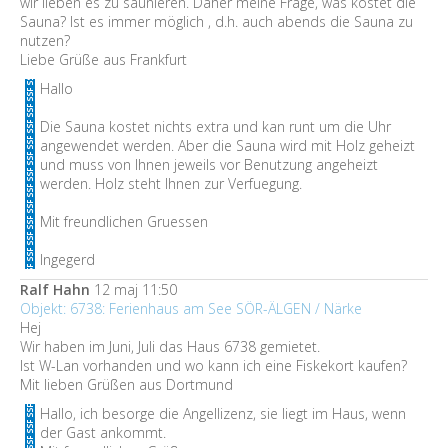
wir lieben es zu saunieren. Daher meine Frage, was kostet die
Sauna? Ist es immer möglich , d.h. auch abends die Sauna zu
nutzen?
Liebe Grüße aus Frankfurt
Hallo
Die Sauna kostet nichts extra und kan runt um die Uhr
angewendet werden. Aber die Sauna wird mit Holz geheizt
und muss von Ihnen jeweils vor Benutzung angeheizt
werden. Holz steht Ihnen zur Verfuegung.
Mit freundlichen Gruessen
Ingegerd
Ralf Hahn
12 maj 11:50
Objekt: 6738: Ferienhaus am See SÖR-ÄLGEN / Närke
Hej
Wir haben im Juni, Juli das Haus 6738 gemietet.
Ist W-Lan vorhanden und wo kann ich eine Fiskekort kaufen?
Mit lieben Grüßen aus Dortmund
Hallo, ich besorge die Angellizenz, sie liegt im Haus, wenn
der Gast ankommt.