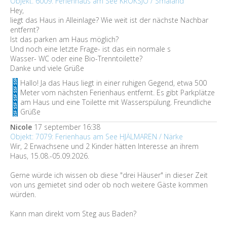
Objekt: 6009: Ferienhaus am See KROKSJÖ / Småland
Hey,
liegt das Haus in Alleinlage? Wie weit ist der nächste Nachbar
entfernt?
Ist das parken am Haus möglich?
Und noch eine letzte Frage- ist das ein normale s
Wasser- WC oder eine Bio-Trenntoilette?
Danke und viele Grüße
Hallo! Ja das Haus liegt in einer ruhigen Gegend, etwa 500
Meter vom nächsten Ferienhaus entfernt. Es gibt Parkplätze
am Haus und eine Toilette mit Wasserspülung. Freundliche
Grüße
Nicole
17 september 16:38
Objekt: 7079: Ferienhaus am See HJÄLMAREN / Närke
Wir, 2 Erwachsene und 2 Kinder hätten Interesse an ihrem
Haus, 15.08.-05.09.2026.
Gerne würde ich wissen ob diese "drei Häuser" in dieser Zeit
von uns gemietet sind oder ob noch weitere Gäste kommen
würden.
Kann man direkt vom Steg aus Baden?