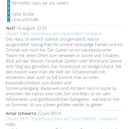
Wir hoffen, dass wir uns sehen!
Liebe Grüße
Lena und Kalle
Wolf
16 augusti 22:45
Objekt: 6941: Ferienhaus bei Lekaremåla / Småland
Das Haus ist wirklich stielvoll und gemütlich, klasse
ausgestattet. Genug Platz für unsere vierköpfige Familie und ein
Zimmer war noch frei. Der Garten ist ein naturbelassener
Traum mit vielen Orten zum verweilen in Sonne und Schatten,
Blick auf das Wasser, Federball Spielen oder Mond und Sterne
vom Steg aus genießen. Das Grundstück ist windgeschützt. Mit
den booten kann man die Welt der Schäreninseln toll
entdecken aber auch zu fuß kommt man zu tollen
Küstenabschnitten zum Baden und
Sonnenuntergang...Badeseen sind mit dem Auto in kürze zu
erreichen. Wir hatten eine tolle Zeit und Mats ist ein sehr
hilfsbereiten und gastfreundlichen Gastgeber....war klasse hier
im Sommer, ist uns schwer gefallen wieder zu gehen.
Antje Schwartz
22 juni 09:54
Objekt: 6871: Bauernhäuschen am See ÖVINGEN / Småland
Hallo,