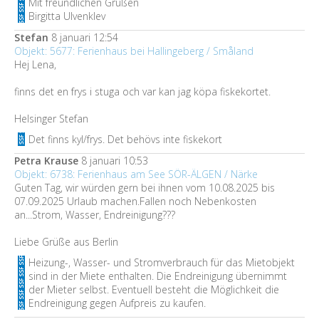
Mit freundlichen Grüßen
Birgitta Ulvenklev
Stefan
8 januari 12:54
Objekt: 5677: Ferienhaus bei Hallingeberg / Småland
Hej Lena,
finns det en frys i stuga och var kan jag köpa fiskekortet.
Helsinger Stefan
Det finns kyl/frys. Det behövs inte fiskekort
Petra Krause
8 januari 10:53
Objekt: 6738: Ferienhaus am See SÖR-ÄLGEN / Närke
Guten Tag, wir würden gern bei ihnen vom 10.08.2025 bis
07.09.2025 Urlaub machen.Fallen noch Nebenkosten
an...Strom, Wasser, Endreinigung???
Liebe Grüße aus Berlin
Heizung-, Wasser- und Stromverbrauch für das Mietobjekt
sind in der Miete enthalten. Die Endreinigung übernimmt
der Mieter selbst. Eventuell besteht die Möglichkeit die
Endreinigung gegen Aufpreis zu kaufen.