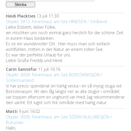
Heidi Plackties
13 juli 11:30
Objekt: 5812: Ferienhaus am See HINDSEN / Småland
Liebe Elsbeth, lieber Folke,
wir möchten uns noch einmal ganz herzlich für die schöne Zeit
in eurem Haus bedanken.
Es ist ein wundervoller Ort . Hier muss man sich einfach
wohlfühlen, mitten in der Natur an einem tollen See.
Es war der perfekte Urlaub für uns.
Liebe Grüße Freddy und Heidi
Carin Sannefur
11 juli 16:16
Objekt: 6658: Ferienhaus am See BORSÖKNASJÖN /
Södermanland
Vi har precis spenderat en härlig vecka i en så mysig stuga vid
Borsöknasjön. Att den låg längst ner av alla stugor i området
var toppen eftersom en unghund var med. Jag rekommenderar
den varmt. Ett lugnt och fint område med härlig natur.
Matti
9 juni 16:02
Objekt: 6936: Ferienhaus am See SÖDRA BULLARESJÖN /
Bohuslän
Hallo,