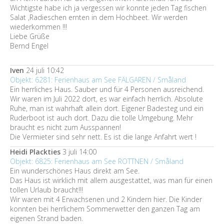
Wichtigste habe ich ja vergessen wir konnte jeden Tag fischen
Salat ,Radieschen ernten in dem Hochbeet. Wir werden
wiederkommen !!!
Liebe Grüße
Bernd Engel
Iven
24 juli 10:42
Objekt: 6281: Ferienhaus am See FÄLGAREN / Småland
Ein herrliches Haus. Sauber und für 4 Personen ausreichend.
Wir waren im Juli 2022 dort, es war einfach herrlich. Absolute
Ruhe, man ist wahrhaft allein dort. Eigener Badesteg und ein
Ruderboot ist auch dort. Dazu die tolle Umgebung. Mehr
braucht es nicht zum Ausspannen!
Die Vermieter sind sehr nett. Es ist die lange Anfahrt wert !
Heidi Plackties
3 juli 14:00
Objekt: 6825: Ferienhaus am See ROTTNEN / Småland
Ein wunderschönes Haus direkt am See.
Das Haus ist wirklich mit allem ausgestattet, was man für einen
tollen Urlaub braucht!!!
Wir waren mit 4 Erwachsenen und 2 Kindern hier. Die Kinder
konnten bei herrlichem Sommerwetter den ganzen Tag am
eigenen Strand baden.