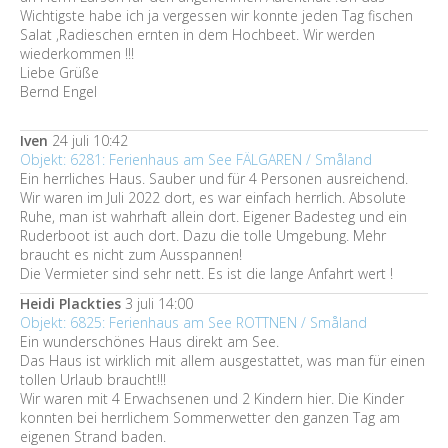
Wichtigste habe ich ja vergessen wir konnte jeden Tag fischen
Salat ,Radieschen ernten in dem Hochbeet. Wir werden
wiederkommen !!!
Liebe Grüße
Bernd Engel
Iven
24 juli 10:42
Objekt: 6281: Ferienhaus am See FÄLGAREN / Småland
Ein herrliches Haus. Sauber und für 4 Personen ausreichend.
Wir waren im Juli 2022 dort, es war einfach herrlich. Absolute
Ruhe, man ist wahrhaft allein dort. Eigener Badesteg und ein
Ruderboot ist auch dort. Dazu die tolle Umgebung. Mehr
braucht es nicht zum Ausspannen!
Die Vermieter sind sehr nett. Es ist die lange Anfahrt wert !
Heidi Plackties
3 juli 14:00
Objekt: 6825: Ferienhaus am See ROTTNEN / Småland
Ein wunderschönes Haus direkt am See.
Das Haus ist wirklich mit allem ausgestattet, was man für einen
tollen Urlaub braucht!!!
Wir waren mit 4 Erwachsenen und 2 Kindern hier. Die Kinder
konnten bei herrlichem Sommerwetter den ganzen Tag am
eigenen Strand baden.