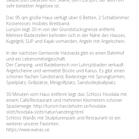
sehr beliebter Angelsee ist.
Das 95 qm große Haus verfügt über 6 Betten, 2 Schlafzimmer.
Kostenloses mobiles Breitband.
Lursjön liegt 20 m von der Grundstücksgrenze entfernt.
Mehrere Badestellen befinden sich in der Nähe des Hauses.
Kugelgrill, SUP und Kajak vorhanden, Angeln mit Angelschein.
In der nächsten Gemeinde Hästveda gibt es einen Bahnhof
und ein Lebensmittelgeschäft.
Der Camping- und Badebereich von Luhrsjöbaden verkauft
Angelscheine und vermietet Boote und Kanus. Es gibt einen
schönen flachen Sandstrand, Badestege mit Sprungtürmen,
Spielplatz, Grillplätze, Minigolfplatz, Sandvolleyballplatz.
30 Minuten vom Haus entfernt liegt das Schloss Hovdala mit
einem Café/Restaurant und mehreren Kilometern schöner
Spazierwege. http://turism.hassleholm.se/hovdala-
slott/hovdala-slott/natur/vandring.html
Schloss Wanås mit Skulpturenpark und Restaurant ist ein
weiterer unserer Favoriten.
https://www.wanas.se