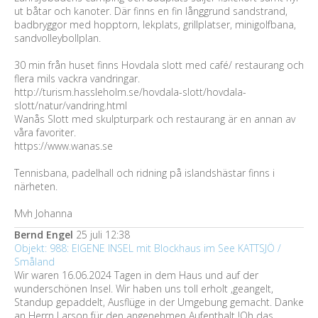
ut båtar och kanoter. Där finns en fin långgrund sandstrand,
badbryggor med hopptorn, lekplats, grillplatser, minigolfbana,
sandvolleybollplan.
30 min från huset finns Hovdala slott med café/ restaurang och
flera mils vackra vandringar.
http://turism.hassleholm.se/hovdala-slott/hovdala-
slott/natur/vandring.html
Wanås Slott med skulpturpark och restaurang är en annan av
våra favoriter.
https://www.wanas.se
Tennisbana, padelhall och ridning på islandshästar finns i
närheten.
Mvh Johanna
Bernd Engel
25 juli 12:38
Objekt: 988: EIGENE INSEL mit Blockhaus im See KATTSJÖ /
Småland
Wir waren 16.06.2024 Tagen in dem Haus und auf der
wunderschönen Insel. Wir haben uns toll erholt ,geangelt,
Standup gepaddelt, Ausflüge in der Umgebung gemacht. Danke
an Herrn Larson für den angenehmen Aufenthalt !Oh das