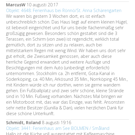
MarcusW
10 augusti 20:17
Objekt: 4648: Ferienhaus bei Rönnö/St. Anna Schärengarten
Wir waren bis gestern 3 Wochen dort, es ist einfach
unbeschreiblich schön. Das Haus liegt auf einem kleinen Hügel,
ist liebevoll eingerichtet und für uns beide flächenmäßig sehr
großzügig gewesen. Besonders schön gestaltet sind die 3
Terassen, ein Schirm (von zwei) ist regendicht, wirklich total
gemütlich, dort zu sitzen und zu relaxen, auch bei
mittelstarkem Regen mit wenig Wind. Wir haben uns dort sehr
gut erholt, die Zweisamkeit genossen, aber auch diese
herrliche Gegend erwandert und weitere Ausflüge und
Besichtigungen mit dem Auto (unbedingt erforderlich)
unternommen. Stockholm ca. 2h entfernt, Gota-Kanal in
Söderköping, ca. 40 Min, Arkösund 35 Min., Norrköping 45 Min.,
mit Kindern würde ich nur dorthin, wenn sie gerne wandern
gehen. Ein Fußballplatz und zwei sehr schöne, kleine Strände
sind in 10 Min. Fußweg vorhanden. Nächstes Mal bringen wir
ein Motorboot mit, das war das Einzige, was fehlt. Ansonsten
sehr nette Besitzer (Gunilla & Dan), vielen herzlichen Dank für
diese schöne Unterkunft.
Schmidt, Roland
8 augusti 19:16
Objekt: 3441: Ferienhaus am See BOLMEN / Småland
Hallo ist die Küche voll ausgestattet mit Kaffeemaschine