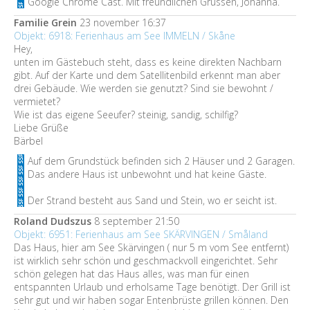
Google Chrome Cast. Mit freundlichen Grüssen, Johanna.
Familie Grein
23 november 16:37
Objekt: 6918: Ferienhaus am See IMMELN / Skåne
Hey,
unten im Gästebuch steht, dass es keine direkten Nachbarn
gibt. Auf der Karte und dem Satellitenbild erkennt man aber
drei Gebäude. Wie werden sie genutzt? Sind sie bewohnt /
vermietet?
Wie ist das eigene Seeufer? steinig, sandig, schilfig?
Liebe Grüße
Bärbel
Auf dem Grundstück befinden sich 2 Häuser und 2 Garagen.
Das andere Haus ist unbewohnt und hat keine Gäste.
Der Strand besteht aus Sand und Stein, wo er seicht ist.
Roland Dudszus
8 september 21:50
Objekt: 6951: Ferienhaus am See SKÄRVINGEN / Småland
Das Haus, hier am See Skärvingen ( nur 5 m vom See entfernt)
ist wirklich sehr schön und geschmackvoll eingerichtet. Sehr
schön gelegen hat das Haus alles, was man für einen
entspannten Urlaub und erholsame Tage benötigt. Der Grill ist
sehr gut und wir haben sogar Entenbrüste grillen können. Den