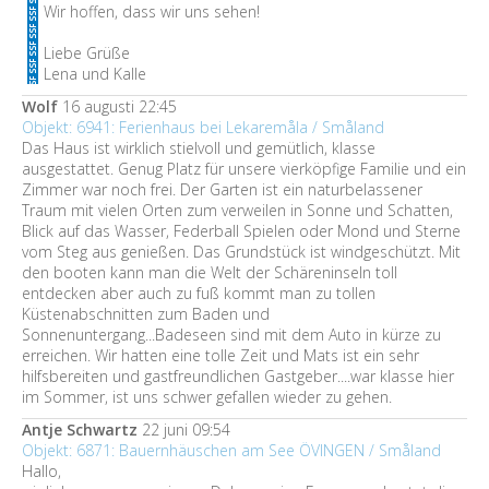
Wir hoffen, dass wir uns sehen!
Liebe Grüße
Lena und Kalle
Wolf
16 augusti 22:45
Objekt: 6941: Ferienhaus bei Lekaremåla / Småland
Das Haus ist wirklich stielvoll und gemütlich, klasse
ausgestattet. Genug Platz für unsere vierköpfige Familie und ein
Zimmer war noch frei. Der Garten ist ein naturbelassener
Traum mit vielen Orten zum verweilen in Sonne und Schatten,
Blick auf das Wasser, Federball Spielen oder Mond und Sterne
vom Steg aus genießen. Das Grundstück ist windgeschützt. Mit
den booten kann man die Welt der Schäreninseln toll
entdecken aber auch zu fuß kommt man zu tollen
Küstenabschnitten zum Baden und
Sonnenuntergang...Badeseen sind mit dem Auto in kürze zu
erreichen. Wir hatten eine tolle Zeit und Mats ist ein sehr
hilfsbereiten und gastfreundlichen Gastgeber....war klasse hier
im Sommer, ist uns schwer gefallen wieder zu gehen.
Antje Schwartz
22 juni 09:54
Objekt: 6871: Bauernhäuschen am See ÖVINGEN / Småland
Hallo,