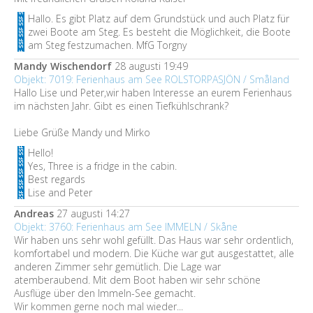
Hallo. Es gibt Platz auf dem Grundstück und auch Platz für
zwei Boote am Steg. Es besteht die Möglichkeit, die Boote
am Steg festzumachen. MfG Torgny
Mandy Wischendorf
28 augusti 19:49
Objekt: 7019: Ferienhaus am See ROLSTORPASJÖN / Småland
Hallo Lise und Peter,wir haben Interesse an eurem Ferienhaus
im nächsten Jahr. Gibt es einen Tiefkühlschrank?
Liebe Grüße Mandy und Mirko
Hello!
Yes, Three is a fridge in the cabin.
Best regards
Lise and Peter
Andreas
27 augusti 14:27
Objekt: 3760: Ferienhaus am See IMMELN / Skåne
Wir haben uns sehr wohl gefüllt. Das Haus war sehr ordentlich,
komfortabel und modern. Die Küche war gut ausgestattet, alle
anderen Zimmer sehr gemütlich. Die Lage war
atemberaubend. Mit dem Boot haben wir sehr schöne
Ausflüge über den Immeln-See gemacht.
Wir kommen gerne noch mal wieder...