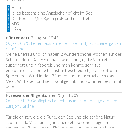
Hallo
Ja, es besteht eine Angelscheinpflicht im See
Der Pool ist 7,5 x 3,8 m groß und nicht beheizt
MfG
Håkan
Günter Witt
2 augusti 19:43
Objekt: 6826: Ferienhaus auf einer Insel im Tjust Schärengarten
/ Småland
Meine Ehefrau und ich haben 2 wunderschöne Wochen auf der
Schäre erlebt. Das Ferienhaus war sehr gut, die Vermieter
super nett und hilfsbereit und man konnte sehr gut
entspannen. Die Ruhe hier ist unbeschreiblich, man hört den
Specht, den Wind in den Bäumen und manchmal auch das
Meer. Wir haben und sehr wohl gefühlt und kommen bestimmt
wieder.
Hyresvärden/Eigentümer
26 juli 16:09
Objekt: 7143: Gepflegtes Ferienhaus in schöner Lage am See
Lursjön / Skåne
Für diejenigen, die die Ruhe, den See und die schöne Natur
lieben.... Lilla Villa Lur liegt in einer sehr schönen Lage am
saubersten Badesee von Skåne, dem Lursjön, der auch ein