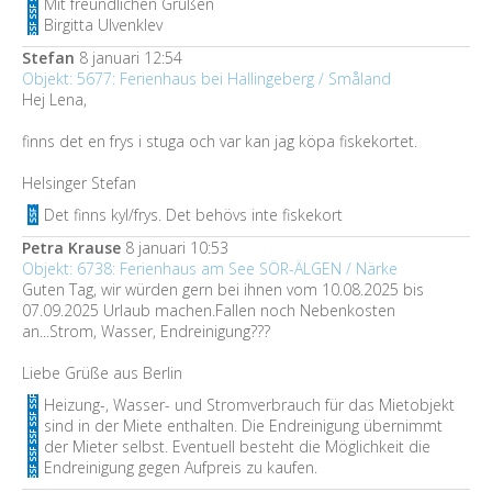
Mit freundlichen Grüßen
Birgitta Ulvenklev
Stefan
8 januari 12:54
Objekt: 5677: Ferienhaus bei Hallingeberg / Småland
Hej Lena,
finns det en frys i stuga och var kan jag köpa fiskekortet.
Helsinger Stefan
Det finns kyl/frys. Det behövs inte fiskekort
Petra Krause
8 januari 10:53
Objekt: 6738: Ferienhaus am See SÖR-ÄLGEN / Närke
Guten Tag, wir würden gern bei ihnen vom 10.08.2025 bis
07.09.2025 Urlaub machen.Fallen noch Nebenkosten
an...Strom, Wasser, Endreinigung???
Liebe Grüße aus Berlin
Heizung-, Wasser- und Stromverbrauch für das Mietobjekt
sind in der Miete enthalten. Die Endreinigung übernimmt
der Mieter selbst. Eventuell besteht die Möglichkeit die
Endreinigung gegen Aufpreis zu kaufen.