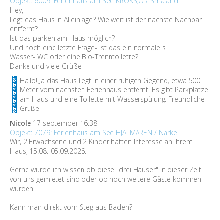
Objekt: 6009: Ferienhaus am See KROKSJÖ / Småland
Hey,
liegt das Haus in Alleinlage? Wie weit ist der nächste Nachbar
entfernt?
Ist das parken am Haus möglich?
Und noch eine letzte Frage- ist das ein normale s
Wasser- WC oder eine Bio-Trenntoilette?
Danke und viele Grüße
Hallo! Ja das Haus liegt in einer ruhigen Gegend, etwa 500
Meter vom nächsten Ferienhaus entfernt. Es gibt Parkplätze
am Haus und eine Toilette mit Wasserspülung. Freundliche
Grüße
Nicole
17 september 16:38
Objekt: 7079: Ferienhaus am See HJÄLMAREN / Närke
Wir, 2 Erwachsene und 2 Kinder hätten Interesse an ihrem
Haus, 15.08.-05.09.2026.
Gerne würde ich wissen ob diese "drei Häuser" in dieser Zeit
von uns gemietet sind oder ob noch weitere Gäste kommen
würden.
Kann man direkt vom Steg aus Baden?