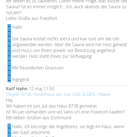
wir lieben es zu saunieren. Daher meine Frage, was kostet die
Sauna? Ist es immer möglich , d.h. auch abends die Sauna zu
nutzen?
Liebe Grüße aus Frankfurt
Hallo
Die Sauna kostet nichts extra und kan runt um die Uhr
angewendet werden. Aber die Sauna wird mit Holz geheizt
und muss von Ihnen jeweils vor Benutzung angeheizt
werden. Holz steht Ihnen zur Verfuegung.
Mit freundlichen Gruessen
Ingegerd
Ralf Hahn
12 maj 11:50
Objekt: 6738: Ferienhaus am See SÖR-ÄLGEN / Närke
Hej
Wir haben im Juni, Juli das Haus 6738 gemietet.
Ist W-Lan vorhanden und wo kann ich eine Fiskekort kaufen?
Mit lieben Grüßen aus Dortmund
Hallo, ich besorge die Angellizenz, sie liegt im Haus, wenn
der Gast ankommt.