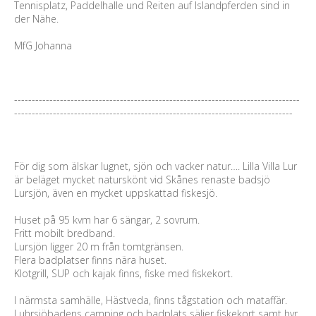
Tennisplatz, Paddelhalle und Reiten auf Islandpferden sind in
der Nähe.
MfG Johanna
---------------------------------------------------------------------------------
-------------------------------------------------------------------------------
För dig som älskar lugnet, sjön och vacker natur…. Lilla Villa Lur
är beläget mycket naturskönt vid Skånes renaste badsjö
Lursjön, även en mycket uppskattad fiskesjö.
Huset på 95 kvm har 6 sängar, 2 sovrum.
Fritt mobilt bredband.
Lursjön ligger 20 m från tomtgränsen.
Flera badplatser finns nära huset.
Klotgrill, SUP och kajak finns, fiske med fiskekort.
I närmsta samhälle, Hästveda, finns tågstation och mataffär.
Luhrsjöbadens camping och badplats säljer fiskekort samt hyr