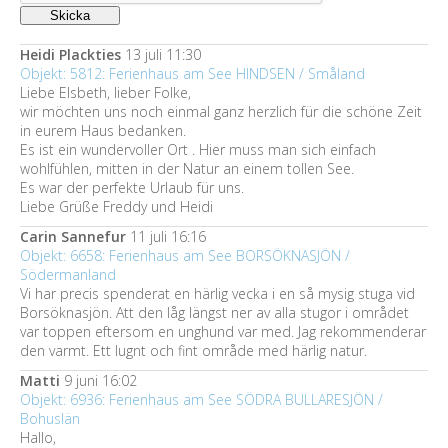
Heidi Plackties
13 juli 11:30
Objekt: 5812: Ferienhaus am See HINDSEN / Småland
Liebe Elsbeth, lieber Folke,
wir möchten uns noch einmal ganz herzlich für die schöne Zeit
in eurem Haus bedanken.
Es ist ein wundervoller Ort . Hier muss man sich einfach
wohlfühlen, mitten in der Natur an einem tollen See.
Es war der perfekte Urlaub für uns.
Liebe Grüße Freddy und Heidi
Carin Sannefur
11 juli 16:16
Objekt: 6658: Ferienhaus am See BORSÖKNASJÖN /
Södermanland
Vi har precis spenderat en härlig vecka i en så mysig stuga vid
Borsöknasjön. Att den låg längst ner av alla stugor i området
var toppen eftersom en unghund var med. Jag rekommenderar
den varmt. Ett lugnt och fint område med härlig natur.
Matti
9 juni 16:02
Objekt: 6936: Ferienhaus am See SÖDRA BULLARESJÖN /
Bohuslän
Hallo,