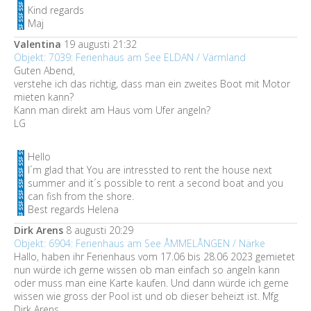
Kind regards
Maj
Valentina
19 augusti 21:32
Objekt: 7039: Ferienhaus am See ELDAN / Värmland
Guten Abend,
verstehe ich das richtig, dass man ein zweites Boot mit Motor
mieten kann?
Kann man direkt am Haus vom Ufer angeln?
LG
Hello
I´m glad that You are intressted to rent the house next
summer and it´s possible to rent a second boat and you
can fish from the shore.
Best regards Helena
Dirk Arens
8 augusti 20:29
Objekt: 6904: Ferienhaus am See ÅMMELÅNGEN / Närke
Hallo, haben ihr Ferienhaus vom 17.06 bis 28.06 2023 gemietet
nun würde ich gerne wissen ob man einfach so angeln kann
oder muss man eine Karte kaufen. Und dann würde ich gerne
wissen wie gross der Pool ist und ob dieser beheizt ist. Mfg
Dirk Arens