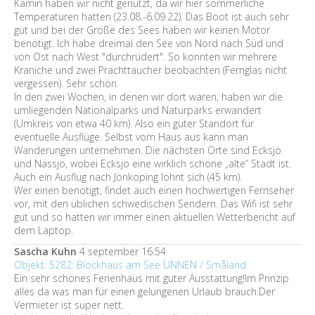
Kamin haben wir nicht genutzt, da wir hier sommerliche
Temperaturen hatten (23.08.-6.09.22). Das Boot ist auch sehr
gut und bei der Größe des Sees haben wir keinen Motor
benötigt. Ich habe dreimal den See von Nord nach Süd und
von Ost nach West "durchrudert". So konnten wir mehrere
Kraniche und zwei Prachttaucher beobachten (Fernglas nicht
vergessen). Sehr schön.
In den zwei Wochen, in denen wir dort waren, haben wir die
umliegenden Nationalparks und Naturparks erwandert
(Umkreis von etwa 40 km). Also ein guter Standort für
eventuelle Ausflüge. Selbst vom Haus aus kann man
Wanderungen unternehmen. Die nächsten Orte sind Ecksjö
und Nässjö, wobei Ecksjö eine wirklich schöne „alte“ Stadt ist.
Auch ein Ausflug nach Jönkoping lohnt sich (45 km).
Wer einen benötigt, findet auch einen hochwertigen Fernseher
vor, mit den üblichen schwedischen Sendern. Das Wifi ist sehr
gut und so hatten wir immer einen aktuellen Wetterbericht auf
dem Laptop.
Sascha Kuhn
4 september 16:54
Objekt: 5282: Blockhaus am See UNNEN / Småland
Ein sehr schönes Ferienhaus mit guter Ausstattung!Im Prinzip
alles da was man für einen gelungenen Urlaub brauch.Der
Vermieter ist super nett.