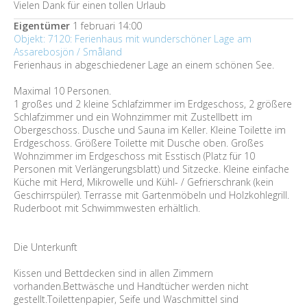
Vielen Dank für einen tollen Urlaub
Eigentümer
1 februari 14:00
Objekt: 7120: Ferienhaus mit wunderschöner Lage am
Assarebosjön / Småland
Ferienhaus in abgeschiedener Lage an einem schönen See.
Maximal 10 Personen.
1 großes und 2 kleine Schlafzimmer im Erdgeschoss, 2 größere
Schlafzimmer und ein Wohnzimmer mit Zustellbett im
Obergeschoss. Dusche und Sauna im Keller. Kleine Toilette im
Erdgeschoss. Größere Toilette mit Dusche oben. Großes
Wohnzimmer im Erdgeschoss mit Esstisch (Platz für 10
Personen mit Verlängerungsblatt) und Sitzecke. Kleine einfache
Küche mit Herd, Mikrowelle und Kühl- / Gefrierschrank (kein
Geschirrspüler). Terrasse mit Gartenmöbeln und Holzkohlegrill.
Ruderboot mit Schwimmwesten erhältlich.
Die Unterkunft
Kissen und Bettdecken sind in allen Zimmern
vorhanden.Bettwäsche und Handtücher werden nicht
gestellt.Toilettenpapier, Seife und Waschmittel sind