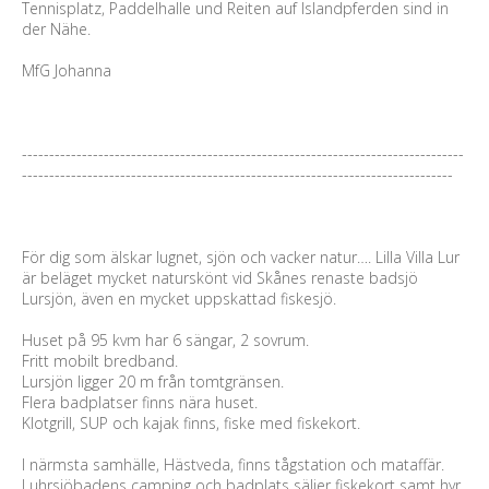
Tennisplatz, Paddelhalle und Reiten auf Islandpferden sind in
der Nähe.
MfG Johanna
---------------------------------------------------------------------------------
-------------------------------------------------------------------------------
För dig som älskar lugnet, sjön och vacker natur…. Lilla Villa Lur
är beläget mycket naturskönt vid Skånes renaste badsjö
Lursjön, även en mycket uppskattad fiskesjö.
Huset på 95 kvm har 6 sängar, 2 sovrum.
Fritt mobilt bredband.
Lursjön ligger 20 m från tomtgränsen.
Flera badplatser finns nära huset.
Klotgrill, SUP och kajak finns, fiske med fiskekort.
I närmsta samhälle, Hästveda, finns tågstation och mataffär.
Luhrsjöbadens camping och badplats säljer fiskekort samt hyr