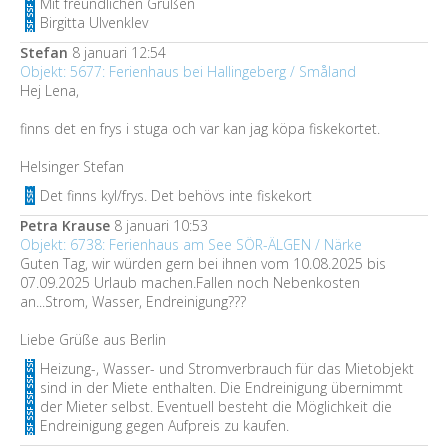
Mit freundlichen Grüßen
Birgitta Ulvenklev
Stefan
8 januari 12:54
Objekt: 5677: Ferienhaus bei Hallingeberg / Småland
Hej Lena,
finns det en frys i stuga och var kan jag köpa fiskekortet.
Helsinger Stefan
Det finns kyl/frys. Det behövs inte fiskekort
Petra Krause
8 januari 10:53
Objekt: 6738: Ferienhaus am See SÖR-ÄLGEN / Närke
Guten Tag, wir würden gern bei ihnen vom 10.08.2025 bis
07.09.2025 Urlaub machen.Fallen noch Nebenkosten
an...Strom, Wasser, Endreinigung???
Liebe Grüße aus Berlin
Heizung-, Wasser- und Stromverbrauch für das Mietobjekt
sind in der Miete enthalten. Die Endreinigung übernimmt
der Mieter selbst. Eventuell besteht die Möglichkeit die
Endreinigung gegen Aufpreis zu kaufen.