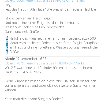
Objekt: 6009: Ferienhaus am See KROKSJÖ / Småland
Hey,
liegt das Haus in Alleinlage? Wie weit ist der nächste Nachbar
entfernt?
Ist das parken am Haus möglich?
Und noch eine letzte Frage- ist das ein normale s
Wasser- WC oder eine Bio-Trenntoilette?
Danke und viele Grüße
Hallo! Ja das Haus liegt in einer ruhigen Gegend, etwa 500
Meter vom nächsten Ferienhaus entfernt. Es gibt Parkplätze
am Haus und eine Toilette mit Wasserspülung. Freundliche
Grüße
Nicole
17 september 16:38
Objekt: 7079: Ferienhaus am See HJÄLMAREN / Närke
Wir, 2 Erwachsene und 2 Kinder hätten Interesse an ihrem
Haus, 15.08.-05.09.2026.
Gerne würde ich wissen ob diese "drei Häuser" in dieser Zeit
von uns gemietet sind oder ob noch weitere Gäste kommen
würden.
Kann man direkt vom Steg aus Baden?