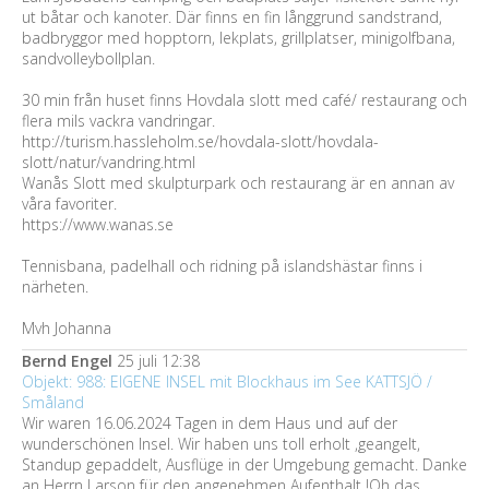
ut båtar och kanoter. Där finns en fin långgrund sandstrand,
badbryggor med hopptorn, lekplats, grillplatser, minigolfbana,
sandvolleybollplan.
30 min från huset finns Hovdala slott med café/ restaurang och
flera mils vackra vandringar.
http://turism.hassleholm.se/hovdala-slott/hovdala-
slott/natur/vandring.html
Wanås Slott med skulpturpark och restaurang är en annan av
våra favoriter.
https://www.wanas.se
Tennisbana, padelhall och ridning på islandshästar finns i
närheten.
Mvh Johanna
Bernd Engel
25 juli 12:38
Objekt: 988: EIGENE INSEL mit Blockhaus im See KATTSJÖ /
Småland
Wir waren 16.06.2024 Tagen in dem Haus und auf der
wunderschönen Insel. Wir haben uns toll erholt ,geangelt,
Standup gepaddelt, Ausflüge in der Umgebung gemacht. Danke
an Herrn Larson für den angenehmen Aufenthalt !Oh das