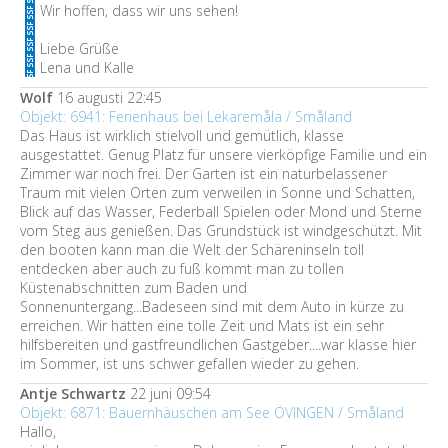
Wir hoffen, dass wir uns sehen!
Liebe Grüße
Lena und Kalle
Wolf
16 augusti 22:45
Objekt: 6941: Ferienhaus bei Lekaremåla / Småland
Das Haus ist wirklich stielvoll und gemütlich, klasse
ausgestattet. Genug Platz für unsere vierköpfige Familie und ein
Zimmer war noch frei. Der Garten ist ein naturbelassener
Traum mit vielen Orten zum verweilen in Sonne und Schatten,
Blick auf das Wasser, Federball Spielen oder Mond und Sterne
vom Steg aus genießen. Das Grundstück ist windgeschützt. Mit
den booten kann man die Welt der Schäreninseln toll
entdecken aber auch zu fuß kommt man zu tollen
Küstenabschnitten zum Baden und
Sonnenuntergang...Badeseen sind mit dem Auto in kürze zu
erreichen. Wir hatten eine tolle Zeit und Mats ist ein sehr
hilfsbereiten und gastfreundlichen Gastgeber....war klasse hier
im Sommer, ist uns schwer gefallen wieder zu gehen.
Antje Schwartz
22 juni 09:54
Objekt: 6871: Bauernhäuschen am See ÖVINGEN / Småland
Hallo,