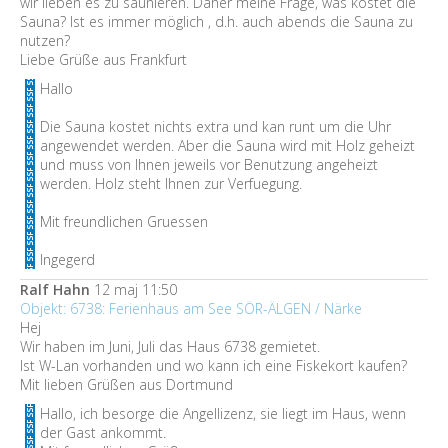
wir lieben es zu saunieren. Daher meine Frage, was kostet die
Sauna? Ist es immer möglich , d.h. auch abends die Sauna zu
nutzen?
Liebe Grüße aus Frankfurt
Hallo
Die Sauna kostet nichts extra und kan runt um die Uhr
angewendet werden. Aber die Sauna wird mit Holz geheizt
und muss von Ihnen jeweils vor Benutzung angeheizt
werden. Holz steht Ihnen zur Verfuegung.
Mit freundlichen Gruessen
Ingegerd
Ralf Hahn
12 maj 11:50
Objekt: 6738: Ferienhaus am See SÖR-ÄLGEN / Närke
Hej
Wir haben im Juni, Juli das Haus 6738 gemietet.
Ist W-Lan vorhanden und wo kann ich eine Fiskekort kaufen?
Mit lieben Grüßen aus Dortmund
Hallo, ich besorge die Angellizenz, sie liegt im Haus, wenn
der Gast ankommt.