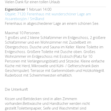
Vielen Dank für einen tollen Urlaub
Eigentümer
1 februari 14:00
Objekt: 7120: Ferienhaus mit wunderschöner Lage am
Assarebosjön / Småland
Ferienhaus in abgeschiedener Lage an einem schönen See.
Maximal 10 Personen.
1 großes und 2 kleine Schlafzimmer im Erdgeschoss, 2 größere
Schlafzimmer und ein Wohnzimmer mit Zustellbett im
Obergeschoss. Dusche und Sauna im Keller. Kleine Toilette im
Erdgeschoss. Größere Toilette mit Dusche oben. Großes
Wohnzimmer im Erdgeschoss mit Esstisch (Platz für 10
Personen mit Verlängerungsblatt) und Sitzecke. Kleine einfache
Küche mit Herd, Mikrowelle und Kühl- / Gefrierschrank (kein
Geschirrspüler). Terrasse mit Gartenmöbeln und Holzkohlegrill.
Ruderboot mit Schwimmwesten erhältlich.
Die Unterkunft
Kissen und Bettdecken sind in allen Zimmern
vorhanden.Bettwäsche und Handtücher werden nicht
gestellt.Toilettenpapier, Seife und Waschmittel sind