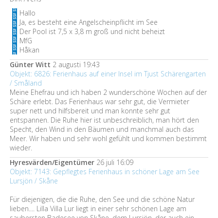
Hallo
Ja, es besteht eine Angelscheinpflicht im See
Der Pool ist 7,5 x 3,8 m groß und nicht beheizt
MfG
Håkan
Günter Witt
2 augusti 19:43
Objekt: 6826: Ferienhaus auf einer Insel im Tjust Schärengarten
/ Småland
Meine Ehefrau und ich haben 2 wunderschöne Wochen auf der
Schäre erlebt. Das Ferienhaus war sehr gut, die Vermieter
super nett und hilfsbereit und man konnte sehr gut
entspannen. Die Ruhe hier ist unbeschreiblich, man hört den
Specht, den Wind in den Bäumen und manchmal auch das
Meer. Wir haben und sehr wohl gefühlt und kommen bestimmt
wieder.
Hyresvärden/Eigentümer
26 juli 16:09
Objekt: 7143: Gepflegtes Ferienhaus in schöner Lage am See
Lursjön / Skåne
Für diejenigen, die die Ruhe, den See und die schöne Natur
lieben.... Lilla Villa Lur liegt in einer sehr schönen Lage am
saubersten Badesee von Skåne, dem Lursjön, der auch ein