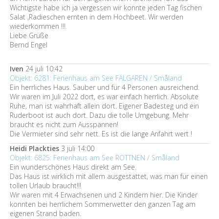
Wichtigste habe ich ja vergessen wir konnte jeden Tag fischen
Salat ,Radieschen ernten in dem Hochbeet. Wir werden
wiederkommen !!!
Liebe Grüße
Bernd Engel
Iven
24 juli 10:42
Objekt: 6281: Ferienhaus am See FÄLGAREN / Småland
Ein herrliches Haus. Sauber und für 4 Personen ausreichend.
Wir waren im Juli 2022 dort, es war einfach herrlich. Absolute
Ruhe, man ist wahrhaft allein dort. Eigener Badesteg und ein
Ruderboot ist auch dort. Dazu die tolle Umgebung. Mehr
braucht es nicht zum Ausspannen!
Die Vermieter sind sehr nett. Es ist die lange Anfahrt wert !
Heidi Plackties
3 juli 14:00
Objekt: 6825: Ferienhaus am See ROTTNEN / Småland
Ein wunderschönes Haus direkt am See.
Das Haus ist wirklich mit allem ausgestattet, was man für einen
tollen Urlaub braucht!!!
Wir waren mit 4 Erwachsenen und 2 Kindern hier. Die Kinder
konnten bei herrlichem Sommerwetter den ganzen Tag am
eigenen Strand baden.