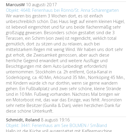
MarcusW
10 augusti 20:17
Objekt: 4648: Ferienhaus bei Rönnö/St. Anna Schärengarten
Wir waren bis gestern 3 Wochen dort, es ist einfach
unbeschreiblich schön. Das Haus liegt auf einem kleinen Hügel,
ist liebevoll eingerichtet und für uns beide flächenmäßig sehr
großzügig gewesen. Besonders schön gestaltet sind die 3
Terassen, ein Schirm (von zwei) ist regendicht, wirklich total
gemütlich, dort zu sitzen und zu relaxen, auch bei
mittelstarkem Regen mit wenig Wind. Wir haben uns dort sehr
gut erholt, die Zweisamkeit genossen, aber auch diese
herrliche Gegend erwandert und weitere Ausflüge und
Besichtigungen mit dem Auto (unbedingt erforderlich)
unternommen. Stockholm ca. 2h entfernt, Gota-Kanal in
Söderköping, ca. 40 Min, Arkösund 35 Min., Norrköping 45 Min.,
mit Kindern würde ich nur dorthin, wenn sie gerne wandern
gehen. Ein Fußballplatz und zwei sehr schöne, kleine Strände
sind in 10 Min. Fußweg vorhanden. Nächstes Mal bringen wir
ein Motorboot mit, das war das Einzige, was fehlt. Ansonsten
sehr nette Besitzer (Gunilla & Dan), vielen herzlichen Dank für
diese schöne Unterkunft.
Schmidt, Roland
8 augusti 19:16
Objekt: 3441: Ferienhaus am See BOLMEN / Småland
Hallo ist die Küche voll ausgestattet mit Kaffeemaschine