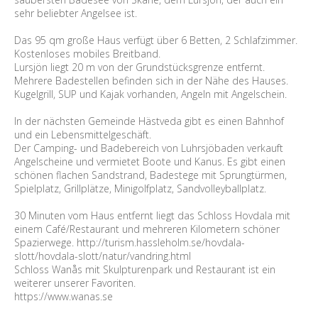
sehr beliebter Angelsee ist.
Das 95 qm große Haus verfügt über 6 Betten, 2 Schlafzimmer.
Kostenloses mobiles Breitband.
Lursjön liegt 20 m von der Grundstücksgrenze entfernt.
Mehrere Badestellen befinden sich in der Nähe des Hauses.
Kugelgrill, SUP und Kajak vorhanden, Angeln mit Angelschein.
In der nächsten Gemeinde Hästveda gibt es einen Bahnhof
und ein Lebensmittelgeschäft.
Der Camping- und Badebereich von Luhrsjöbaden verkauft
Angelscheine und vermietet Boote und Kanus. Es gibt einen
schönen flachen Sandstrand, Badestege mit Sprungtürmen,
Spielplatz, Grillplätze, Minigolfplatz, Sandvolleyballplatz.
30 Minuten vom Haus entfernt liegt das Schloss Hovdala mit
einem Café/Restaurant und mehreren Kilometern schöner
Spazierwege. http://turism.hassleholm.se/hovdala-
slott/hovdala-slott/natur/vandring.html
Schloss Wanås mit Skulpturenpark und Restaurant ist ein
weiterer unserer Favoriten.
https://www.wanas.se