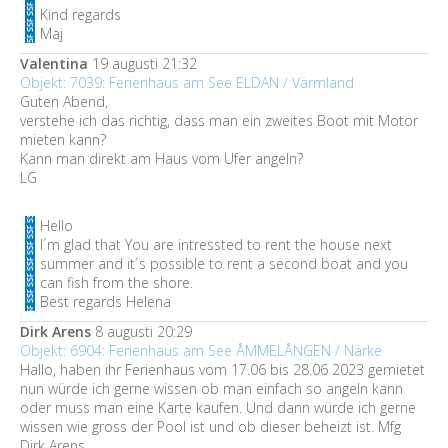
Kind regards
Maj
Valentina
19 augusti 21:32
Objekt: 7039: Ferienhaus am See ELDAN / Värmland
Guten Abend,
verstehe ich das richtig, dass man ein zweites Boot mit Motor
mieten kann?
Kann man direkt am Haus vom Ufer angeln?
LG
Hello
I´m glad that You are intressted to rent the house next
summer and it´s possible to rent a second boat and you
can fish from the shore.
Best regards Helena
Dirk Arens
8 augusti 20:29
Objekt: 6904: Ferienhaus am See ÅMMELÅNGEN / Närke
Hallo, haben ihr Ferienhaus vom 17.06 bis 28.06 2023 gemietet
nun würde ich gerne wissen ob man einfach so angeln kann
oder muss man eine Karte kaufen. Und dann würde ich gerne
wissen wie gross der Pool ist und ob dieser beheizt ist. Mfg
Dirk Arens