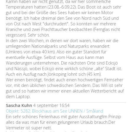
Kamin haben wir nicht genutzt, da wir hier sommerliche
Temperaturen hatten (23.08.-6.09.22). Das Boot ist auch sehr
gut und bei der Größe des Sees haben wir keinen Motor
benötigt. Ich habe dreimal den See von Nord nach Süd und
von Ost nach West "durchrudert". So konnten wir mehrere
Kraniche und zwei Prachttaucher beobachten (Fernglas nicht
vergessen). Sehr schön.
In den zwei Wochen, in denen wir dort waren, haben wir die
umliegenden Nationalparks und Naturparks erwandert
(Umkreis von etwa 40 km). Also ein guter Standort für
eventuelle Ausflüge. Selbst vom Haus aus kann man
Wanderungen unternehmen. Die nächsten Orte sind Ecksjö
und Nässjö, wobei Ecksjö eine wirklich schöne „alte“ Stadt ist.
Auch ein Ausflug nach Jönkoping lohnt sich (45 km).
Wer einen benötigt, findet auch einen hochwertigen Fernseher
vor, mit den üblichen schwedischen Sendern. Das Wifi ist sehr
gut und so hatten wir immer einen aktuellen Wetterbericht auf
dem Laptop.
Sascha Kuhn
4 september 16:54
Objekt: 5282: Blockhaus am See UNNEN / Småland
Ein sehr schönes Ferienhaus mit guter Ausstattung!Im Prinzip
alles da was man für einen gelungenen Urlaub brauch.Der
Vermieter ist super nett.