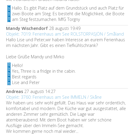
Hallo. Es gibt Platz auf dem Grundstück und auch Platz für
zwei Boote am Steg. Es besteht die Möglichkeit, die Boote
am Steg festzumachen. MfG Torgny
Mandy Wischendorf
28 augusti 19:49
Objekt: 7019: Ferienhaus am See ROLSTORPASJÖN / Småland
Hallo Lise und Peter,wir haben Interesse an eurem Ferienhaus
im nächsten Jahr. Gibt es einen Tiefkühlschrank?
Liebe Grüße Mandy und Mirko
Hello!
Yes, Three is a fridge in the cabin.
Best regards
Lise and Peter
Andreas
27 augusti 14:27
Objekt: 3760: Ferienhaus am See IMMELN / Skåne
Wir haben uns sehr wohl gefüllt. Das Haus war sehr ordentlich,
komfortabel und modern. Die Küche war gut ausgestattet, alle
anderen Zimmer sehr gemütlich. Die Lage war
atemberaubend. Mit dem Boot haben wir sehr schöne
Ausflüge über den Immeln-See gemacht.
Wir kommen gerne noch mal wieder...