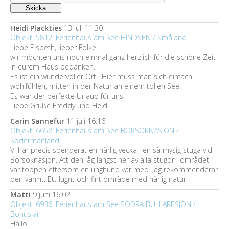
Heidi Plackties
13 juli 11:30
Objekt: 5812: Ferienhaus am See HINDSEN / Småland
Liebe Elsbeth, lieber Folke,
wir möchten uns noch einmal ganz herzlich für die schöne Zeit
in eurem Haus bedanken.
Es ist ein wundervoller Ort . Hier muss man sich einfach
wohlfühlen, mitten in der Natur an einem tollen See.
Es war der perfekte Urlaub für uns.
Liebe Grüße Freddy und Heidi
Carin Sannefur
11 juli 16:16
Objekt: 6658: Ferienhaus am See BORSÖKNASJÖN /
Södermanland
Vi har precis spenderat en härlig vecka i en så mysig stuga vid
Borsöknasjön. Att den låg längst ner av alla stugor i området
var toppen eftersom en unghund var med. Jag rekommenderar
den varmt. Ett lugnt och fint område med härlig natur.
Matti
9 juni 16:02
Objekt: 6936: Ferienhaus am See SÖDRA BULLARESJÖN /
Bohuslän
Hallo,