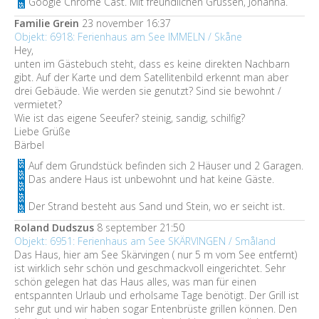
Google Chrome Cast. Mit freundlichen Grüssen, Johanna.
Familie Grein
23 november 16:37
Objekt: 6918: Ferienhaus am See IMMELN / Skåne
Hey,
unten im Gästebuch steht, dass es keine direkten Nachbarn
gibt. Auf der Karte und dem Satellitenbild erkennt man aber
drei Gebäude. Wie werden sie genutzt? Sind sie bewohnt /
vermietet?
Wie ist das eigene Seeufer? steinig, sandig, schilfig?
Liebe Grüße
Bärbel
Auf dem Grundstück befinden sich 2 Häuser und 2 Garagen.
Das andere Haus ist unbewohnt und hat keine Gäste.
Der Strand besteht aus Sand und Stein, wo er seicht ist.
Roland Dudszus
8 september 21:50
Objekt: 6951: Ferienhaus am See SKÄRVINGEN / Småland
Das Haus, hier am See Skärvingen ( nur 5 m vom See entfernt)
ist wirklich sehr schön und geschmackvoll eingerichtet. Sehr
schön gelegen hat das Haus alles, was man für einen
entspannten Urlaub und erholsame Tage benötigt. Der Grill ist
sehr gut und wir haben sogar Entenbrüste grillen können. Den