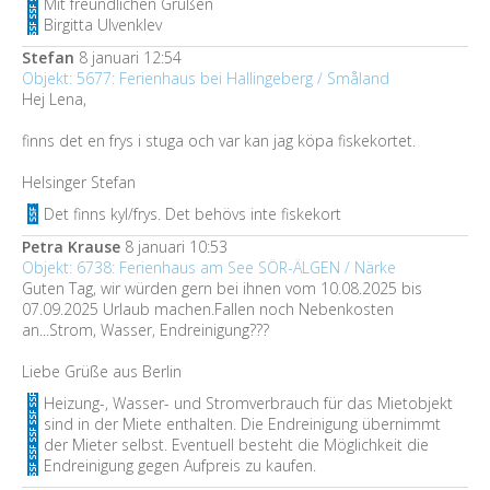
Mit freundlichen Grüßen
Birgitta Ulvenklev
Stefan
8 januari 12:54
Objekt: 5677: Ferienhaus bei Hallingeberg / Småland
Hej Lena,
finns det en frys i stuga och var kan jag köpa fiskekortet.
Helsinger Stefan
Det finns kyl/frys. Det behövs inte fiskekort
Petra Krause
8 januari 10:53
Objekt: 6738: Ferienhaus am See SÖR-ÄLGEN / Närke
Guten Tag, wir würden gern bei ihnen vom 10.08.2025 bis
07.09.2025 Urlaub machen.Fallen noch Nebenkosten
an...Strom, Wasser, Endreinigung???
Liebe Grüße aus Berlin
Heizung-, Wasser- und Stromverbrauch für das Mietobjekt
sind in der Miete enthalten. Die Endreinigung übernimmt
der Mieter selbst. Eventuell besteht die Möglichkeit die
Endreinigung gegen Aufpreis zu kaufen.