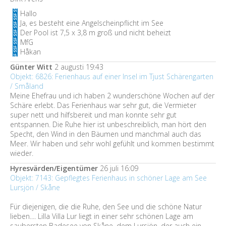
Hallo
Ja, es besteht eine Angelscheinpflicht im See
Der Pool ist 7,5 x 3,8 m groß und nicht beheizt
MfG
Håkan
Günter Witt
2 augusti 19:43
Objekt: 6826: Ferienhaus auf einer Insel im Tjust Schärengarten
/ Småland
Meine Ehefrau und ich haben 2 wunderschöne Wochen auf der
Schäre erlebt. Das Ferienhaus war sehr gut, die Vermieter
super nett und hilfsbereit und man konnte sehr gut
entspannen. Die Ruhe hier ist unbeschreiblich, man hört den
Specht, den Wind in den Bäumen und manchmal auch das
Meer. Wir haben und sehr wohl gefühlt und kommen bestimmt
wieder.
Hyresvärden/Eigentümer
26 juli 16:09
Objekt: 7143: Gepflegtes Ferienhaus in schöner Lage am See
Lursjön / Skåne
Für diejenigen, die die Ruhe, den See und die schöne Natur
lieben.... Lilla Villa Lur liegt in einer sehr schönen Lage am
saubersten Badesee von Skåne, dem Lursjön, der auch ein