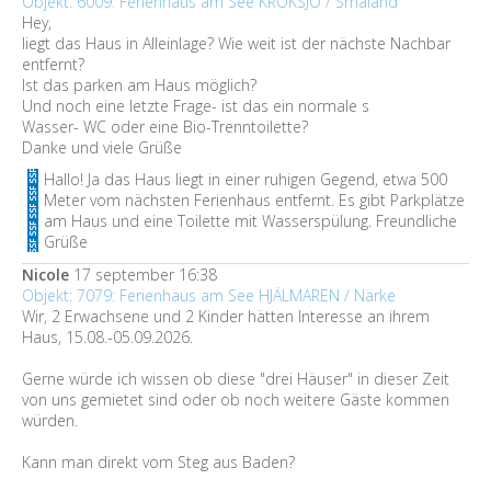
Objekt: 6009: Ferienhaus am See KROKSJÖ / Småland
Hey,
liegt das Haus in Alleinlage? Wie weit ist der nächste Nachbar
entfernt?
Ist das parken am Haus möglich?
Und noch eine letzte Frage- ist das ein normale s
Wasser- WC oder eine Bio-Trenntoilette?
Danke und viele Grüße
Hallo! Ja das Haus liegt in einer ruhigen Gegend, etwa 500
Meter vom nächsten Ferienhaus entfernt. Es gibt Parkplätze
am Haus und eine Toilette mit Wasserspülung. Freundliche
Grüße
Nicole
17 september 16:38
Objekt: 7079: Ferienhaus am See HJÄLMAREN / Närke
Wir, 2 Erwachsene und 2 Kinder hätten Interesse an ihrem
Haus, 15.08.-05.09.2026.
Gerne würde ich wissen ob diese "drei Häuser" in dieser Zeit
von uns gemietet sind oder ob noch weitere Gäste kommen
würden.
Kann man direkt vom Steg aus Baden?