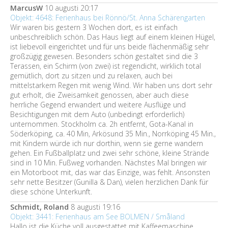
MarcusW
10 augusti 20:17
Objekt: 4648: Ferienhaus bei Rönnö/St. Anna Schärengarten
Wir waren bis gestern 3 Wochen dort, es ist einfach
unbeschreiblich schön. Das Haus liegt auf einem kleinen Hügel,
ist liebevoll eingerichtet und für uns beide flächenmäßig sehr
großzügig gewesen. Besonders schön gestaltet sind die 3
Terassen, ein Schirm (von zwei) ist regendicht, wirklich total
gemütlich, dort zu sitzen und zu relaxen, auch bei
mittelstarkem Regen mit wenig Wind. Wir haben uns dort sehr
gut erholt, die Zweisamkeit genossen, aber auch diese
herrliche Gegend erwandert und weitere Ausflüge und
Besichtigungen mit dem Auto (unbedingt erforderlich)
unternommen. Stockholm ca. 2h entfernt, Gota-Kanal in
Söderköping, ca. 40 Min, Arkösund 35 Min., Norrköping 45 Min.,
mit Kindern würde ich nur dorthin, wenn sie gerne wandern
gehen. Ein Fußballplatz und zwei sehr schöne, kleine Strände
sind in 10 Min. Fußweg vorhanden. Nächstes Mal bringen wir
ein Motorboot mit, das war das Einzige, was fehlt. Ansonsten
sehr nette Besitzer (Gunilla & Dan), vielen herzlichen Dank für
diese schöne Unterkunft.
Schmidt, Roland
8 augusti 19:16
Objekt: 3441: Ferienhaus am See BOLMEN / Småland
Hallo ist die Küche voll ausgestattet mit Kaffeemaschine