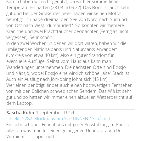
Kamin haben wir nicht genutzt, da wir hier sommerliche
Temperaturen hatten (23.08.-6.09.22). Das Boot ist auch sehr
gut und bei der Größe des Sees haben wir keinen Motor
benötigt. Ich habe dreimal den See von Nord nach Süd und
von Ost nach West "durchrudert". So konnten wir mehrere
Kraniche und zwei Prachttaucher beobachten (Fernglas nicht
vergessen). Sehr schön.
In den zwei Wochen, in denen wir dort waren, haben wir die
umliegenden Nationalparks und Naturparks erwandert
(Umkreis von etwa 40 km). Also ein guter Standort für
eventuelle Ausflüge. Selbst vom Haus aus kann man
Wanderungen unternehmen. Die nächsten Orte sind Ecksjö
und Nässjö, wobei Ecksjö eine wirklich schöne „alte“ Stadt ist.
Auch ein Ausflug nach Jönkoping lohnt sich (45 km).
Wer einen benötigt, findet auch einen hochwertigen Fernseher
vor, mit den üblichen schwedischen Sendern. Das Wifi ist sehr
gut und so hatten wir immer einen aktuellen Wetterbericht auf
dem Laptop.
Sascha Kuhn
4 september 16:54
Objekt: 5282: Blockhaus am See UNNEN / Småland
Ein sehr schönes Ferienhaus mit guter Ausstattung!Im Prinzip
alles da was man für einen gelungenen Urlaub brauch.Der
Vermieter ist super nett.