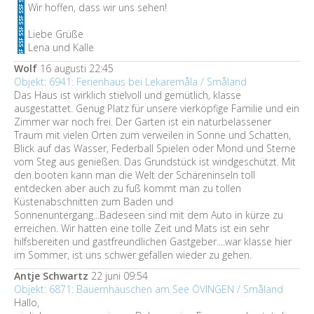
Wir hoffen, dass wir uns sehen!
Liebe Grüße
Lena und Kalle
Wolf
16 augusti 22:45
Objekt: 6941: Ferienhaus bei Lekaremåla / Småland
Das Haus ist wirklich stielvoll und gemütlich, klasse
ausgestattet. Genug Platz für unsere vierköpfige Familie und ein
Zimmer war noch frei. Der Garten ist ein naturbelassener
Traum mit vielen Orten zum verweilen in Sonne und Schatten,
Blick auf das Wasser, Federball Spielen oder Mond und Sterne
vom Steg aus genießen. Das Grundstück ist windgeschützt. Mit
den booten kann man die Welt der Schäreninseln toll
entdecken aber auch zu fuß kommt man zu tollen
Küstenabschnitten zum Baden und
Sonnenuntergang...Badeseen sind mit dem Auto in kürze zu
erreichen. Wir hatten eine tolle Zeit und Mats ist ein sehr
hilfsbereiten und gastfreundlichen Gastgeber....war klasse hier
im Sommer, ist uns schwer gefallen wieder zu gehen.
Antje Schwartz
22 juni 09:54
Objekt: 6871: Bauernhäuschen am See ÖVINGEN / Småland
Hallo,