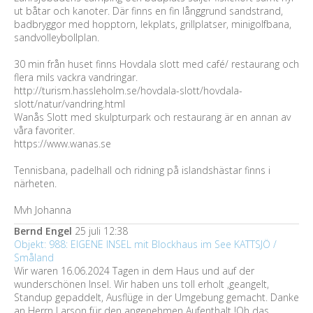
ut båtar och kanoter. Där finns en fin långgrund sandstrand,
badbryggor med hopptorn, lekplats, grillplatser, minigolfbana,
sandvolleybollplan.
30 min från huset finns Hovdala slott med café/ restaurang och
flera mils vackra vandringar.
http://turism.hassleholm.se/hovdala-slott/hovdala-
slott/natur/vandring.html
Wanås Slott med skulpturpark och restaurang är en annan av
våra favoriter.
https://www.wanas.se
Tennisbana, padelhall och ridning på islandshästar finns i
närheten.
Mvh Johanna
Bernd Engel
25 juli 12:38
Objekt: 988: EIGENE INSEL mit Blockhaus im See KATTSJÖ /
Småland
Wir waren 16.06.2024 Tagen in dem Haus und auf der
wunderschönen Insel. Wir haben uns toll erholt ,geangelt,
Standup gepaddelt, Ausflüge in der Umgebung gemacht. Danke
an Herrn Larson für den angenehmen Aufenthalt !Oh das