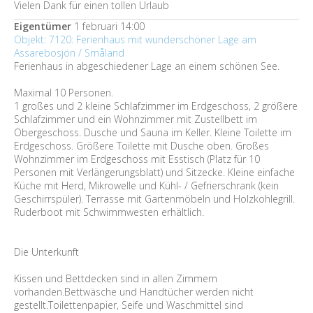
Vielen Dank für einen tollen Urlaub
Eigentümer
1 februari 14:00
Objekt: 7120: Ferienhaus mit wunderschöner Lage am
Assarebosjön / Småland
Ferienhaus in abgeschiedener Lage an einem schönen See.
Maximal 10 Personen.
1 großes und 2 kleine Schlafzimmer im Erdgeschoss, 2 größere
Schlafzimmer und ein Wohnzimmer mit Zustellbett im
Obergeschoss. Dusche und Sauna im Keller. Kleine Toilette im
Erdgeschoss. Größere Toilette mit Dusche oben. Großes
Wohnzimmer im Erdgeschoss mit Esstisch (Platz für 10
Personen mit Verlängerungsblatt) und Sitzecke. Kleine einfache
Küche mit Herd, Mikrowelle und Kühl- / Gefrierschrank (kein
Geschirrspüler). Terrasse mit Gartenmöbeln und Holzkohlegrill.
Ruderboot mit Schwimmwesten erhältlich.
Die Unterkunft
Kissen und Bettdecken sind in allen Zimmern
vorhanden.Bettwäsche und Handtücher werden nicht
gestellt.Toilettenpapier, Seife und Waschmittel sind