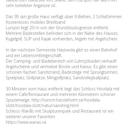
sehr beliebter Angelsee ist.
Das 95 qm große Haus verfügt über 6 Betten, 2 Schlafzimmer.
Kostenloses mobiles Breitband.
Lursjön liegt 20 m von der Grundstücksgrenze entfernt.
Mehrere Badestellen befinden sich in der Nähe des Hauses.
Kugelgrill, SUP und Kajak vorhanden, Angeln mit Angelschein.
In der nächsten Gemeinde Hästveda gibt es einen Bahnhof
und ein Lebensmittelgeschäft.
Der Camping- und Badebereich von Luhrsjöbaden verkauft
Angelscheine und vermietet Boote und Kanus. Es gibt einen
schönen flachen Sandstrand, Badestege mit Sprungtürmen,
Spielplatz, Grillplätze, Minigolfplatz, Sandvolleyballplatz.
30 Minuten vom Haus entfernt liegt das Schloss Hovdala mit
einem Café/Restaurant und mehreren Kilometern schöner
Spazierwege. http://turism.hassleholm.se/hovdala-
slott/hovdala-slott/natur/vandring.html
Schloss Wanås mit Skulpturenpark und Restaurant ist ein
weiterer unserer Favoriten.
https://www.wanas.se