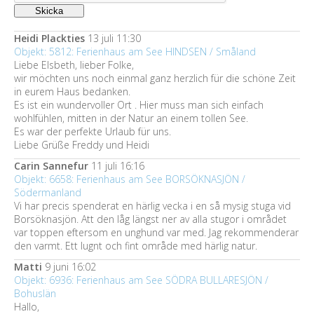
Heidi Plackties
13 juli 11:30
Objekt: 5812: Ferienhaus am See HINDSEN / Småland
Liebe Elsbeth, lieber Folke,
wir möchten uns noch einmal ganz herzlich für die schöne Zeit
in eurem Haus bedanken.
Es ist ein wundervoller Ort . Hier muss man sich einfach
wohlfühlen, mitten in der Natur an einem tollen See.
Es war der perfekte Urlaub für uns.
Liebe Grüße Freddy und Heidi
Carin Sannefur
11 juli 16:16
Objekt: 6658: Ferienhaus am See BORSÖKNASJÖN /
Södermanland
Vi har precis spenderat en härlig vecka i en så mysig stuga vid
Borsöknasjön. Att den låg längst ner av alla stugor i området
var toppen eftersom en unghund var med. Jag rekommenderar
den varmt. Ett lugnt och fint område med härlig natur.
Matti
9 juni 16:02
Objekt: 6936: Ferienhaus am See SÖDRA BULLARESJÖN /
Bohuslän
Hallo,