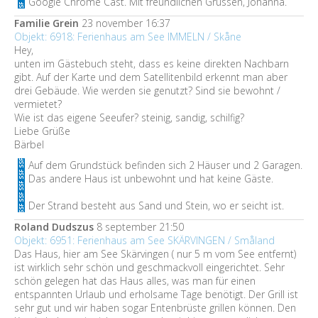
Google Chrome Cast. Mit freundlichen Grüssen, Johanna.
Familie Grein
23 november 16:37
Objekt: 6918: Ferienhaus am See IMMELN / Skåne
Hey,
unten im Gästebuch steht, dass es keine direkten Nachbarn
gibt. Auf der Karte und dem Satellitenbild erkennt man aber
drei Gebäude. Wie werden sie genutzt? Sind sie bewohnt /
vermietet?
Wie ist das eigene Seeufer? steinig, sandig, schilfig?
Liebe Grüße
Bärbel
Auf dem Grundstück befinden sich 2 Häuser und 2 Garagen.
Das andere Haus ist unbewohnt und hat keine Gäste.
Der Strand besteht aus Sand und Stein, wo er seicht ist.
Roland Dudszus
8 september 21:50
Objekt: 6951: Ferienhaus am See SKÄRVINGEN / Småland
Das Haus, hier am See Skärvingen ( nur 5 m vom See entfernt)
ist wirklich sehr schön und geschmackvoll eingerichtet. Sehr
schön gelegen hat das Haus alles, was man für einen
entspannten Urlaub und erholsame Tage benötigt. Der Grill ist
sehr gut und wir haben sogar Entenbrüste grillen können. Den