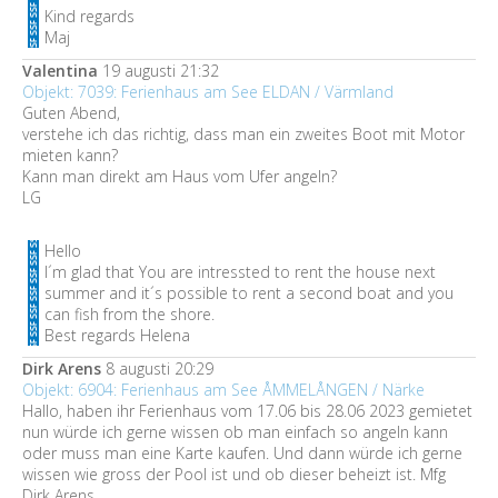
Kind regards
Maj
Valentina
19 augusti 21:32
Objekt: 7039: Ferienhaus am See ELDAN / Värmland
Guten Abend,
verstehe ich das richtig, dass man ein zweites Boot mit Motor
mieten kann?
Kann man direkt am Haus vom Ufer angeln?
LG
Hello
I´m glad that You are intressted to rent the house next
summer and it´s possible to rent a second boat and you
can fish from the shore.
Best regards Helena
Dirk Arens
8 augusti 20:29
Objekt: 6904: Ferienhaus am See ÅMMELÅNGEN / Närke
Hallo, haben ihr Ferienhaus vom 17.06 bis 28.06 2023 gemietet
nun würde ich gerne wissen ob man einfach so angeln kann
oder muss man eine Karte kaufen. Und dann würde ich gerne
wissen wie gross der Pool ist und ob dieser beheizt ist. Mfg
Dirk Arens