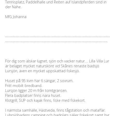
Tennisplatz, Paddelhalle und Reiten auf Islandpferden sind in
der Nähe.
MfG Johanna
---------------------------------------------------------------------------------
-------------------------------------------------------------------------------
För dig som älskar lugnet, sjön och vacker natur…. Lilla Villa Lur
är beläget mycket naturskönt vid Skånes renaste badsjö
Lursjön, även en mycket uppskattad fiskesjö.
Huset på 95 kvm har 6 sängar, 2 sovrum.
Fritt mobilt bredband.
Lursjön ligger 20 m från tomtgränsen.
Flera badplatser finns nära huset.
Klotgrill, SUP och kajak finns, fiske med fiskekort.
I närmsta samhälle, Hästveda, finns tågstation och mataffär.
Luhrsjöbadens camping och badplats säljer fiskekort samt hyr