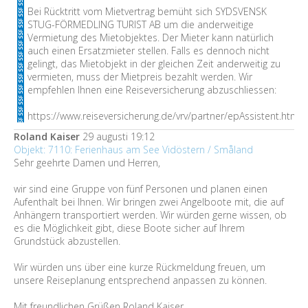
Bei Rücktritt vom Mietvertrag bemüht sich SYDSVENSK
STUG-FÖRMEDLING TURIST AB um die anderweitige
Vermietung des Mietobjektes. Der Mieter kann natürlich
auch einen Ersatzmieter stellen. Falls es dennoch nicht
gelingt, das Mietobjekt in der gleichen Zeit anderweitig zu
vermieten, muss der Mietpreis bezahlt werden. Wir
empfehlen Ihnen eine Reiseversicherung abzuschliessen:
https://www.reiseversicherung.de/vrv/partner/epAssistent.htm
Roland Kaiser
29 augusti 19:12
Objekt: 7110: Ferienhaus am See Vidöstern / Småland
Sehr geehrte Damen und Herren,
wir sind eine Gruppe von fünf Personen und planen einen
Aufenthalt bei Ihnen. Wir bringen zwei Angelboote mit, die auf
Anhängern transportiert werden. Wir würden gerne wissen, ob
es die Möglichkeit gibt, diese Boote sicher auf Ihrem
Grundstück abzustellen.
Wir würden uns über eine kurze Rückmeldung freuen, um
unsere Reiseplanung entsprechend anpassen zu können.
Mit freundlichen Grüßen Roland Kaiser