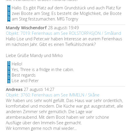
Hallo. Es gibt Platz auf dem Grundstück und auch Platz für
zwei Boote am Steg. Es besteht die Möglichkeit, die Boote
am Steg festzumachen. MfG Torgny
Mandy Wischendorf
28 augusti 19:49
Objekt: 7019: Ferienhaus am See ROLSTORPASJÖN / Småland
Hallo Lise und Peter,wir haben Interesse an eurem Ferienhaus
im nächsten Jahr. Gibt es einen Tiefkühlschrank?
Liebe Grüße Mandy und Mirko
Hello!
Yes, Three is a fridge in the cabin.
Best regards
Lise and Peter
Andreas
27 augusti 14:27
Objekt: 3760: Ferienhaus am See IMMELN / Skåne
Wir haben uns sehr wohl gefüllt. Das Haus war sehr ordentlich,
komfortabel und modern. Die Küche war gut ausgestattet, alle
anderen Zimmer sehr gemütlich. Die Lage war
atemberaubend. Mit dem Boot haben wir sehr schöne
Ausflüge über den Immeln-See gemacht.
Wir kommen gerne noch mal wieder...