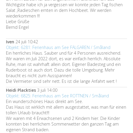
Wichtigste habe ich ja vergessen wir konnte jeden Tag fischen
Salat ,Radieschen ernten in dem Hochbeet. Wir werden
wiederkommen !!!
Liebe Grüße
Bernd Engel
Iven
24 juli 10:42
Objekt: 6281: Ferienhaus am See FÄLGAREN / Småland
Ein herrliches Haus. Sauber und für 4 Personen ausreichend.
Wir waren im Juli 2022 dort, es war einfach herrlich. Absolute
Ruhe, man ist wahrhaft allein dort. Eigener Badesteg und ein
Ruderboot ist auch dort. Dazu die tolle Umgebung. Mehr
braucht es nicht zum Ausspannen!
Die Vermieter sind sehr nett. Es ist die lange Anfahrt wert !
Heidi Plackties
3 juli 14:00
Objekt: 6825: Ferienhaus am See ROTTNEN / Småland
Ein wunderschönes Haus direkt am See.
Das Haus ist wirklich mit allem ausgestattet, was man für einen
tollen Urlaub braucht!!!
Wir waren mit 4 Erwachsenen und 2 Kindern hier. Die Kinder
konnten bei herrlichem Sommerwetter den ganzen Tag am
eigenen Strand baden.