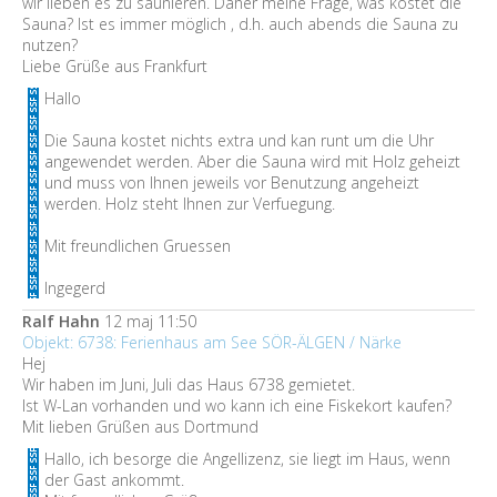
wir lieben es zu saunieren. Daher meine Frage, was kostet die
Sauna? Ist es immer möglich , d.h. auch abends die Sauna zu
nutzen?
Liebe Grüße aus Frankfurt
Hallo
Die Sauna kostet nichts extra und kan runt um die Uhr
angewendet werden. Aber die Sauna wird mit Holz geheizt
und muss von Ihnen jeweils vor Benutzung angeheizt
werden. Holz steht Ihnen zur Verfuegung.
Mit freundlichen Gruessen
Ingegerd
Ralf Hahn
12 maj 11:50
Objekt: 6738: Ferienhaus am See SÖR-ÄLGEN / Närke
Hej
Wir haben im Juni, Juli das Haus 6738 gemietet.
Ist W-Lan vorhanden und wo kann ich eine Fiskekort kaufen?
Mit lieben Grüßen aus Dortmund
Hallo, ich besorge die Angellizenz, sie liegt im Haus, wenn
der Gast ankommt.