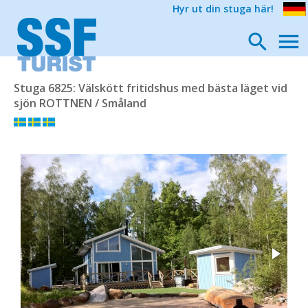
Hyr ut din stuga här!
Stuga 6825: Välskött fritidshus med bästa läget vid
sjön ROTTNEN / Småland