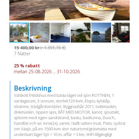
15 400,00 kr
(~1.391,15 €)
7 Nätter
25 % rabatt
mellan 25-08-2026 ... 31-10-2026
Beskrivning
Välskött fritidshus med bästa läget vid sjön ROTTNEN, 1
vardagsrum, 3 sovrum, storlek120 kvm, Elspis, kylskåp,
elvärme, trädgårdsmöbler, Byggnadsår 2011, tvättmaskin,
diskmaskin, öppen spis, BÅT MED MOTOR, kanot, sjöutsikt,
sjötomt med egen sandstrand, bastu, badtunna, Dusch,
handfat och wc inne(2x), varmt / kallt vatten inuti, Plats: sydost
om Växjö, på en 1500 kvm stor naturtomt/gräsmatta med
underbart läge! Sjö = 10 m, affär = 3 km, WiFi tillgängligt