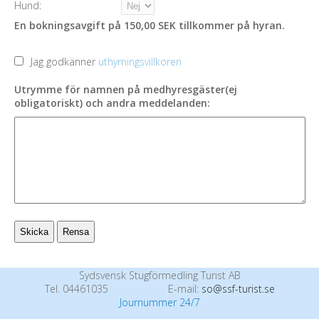
Hund:
En bokningsavgift på 150,00 SEK tillkommer på hyran.
Jag godkänner
uthyrningsvillkoren
Utrymme för namnen på medhyresgäster(ej
obligatoriskt) och andra meddelanden:
Sydsvensk Stugförmedling Turist AB
Tel. 04461035
E-mail:
so@ssf-turist.se
Journummer 24/7