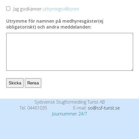
Jag godkänner
uthyrningsvillkoren
Utrymme för namnen på medhyresgäster(ej
obligatoriskt) och andra meddelanden:
Sydsvensk Stugförmedling Turist AB
Tel. 04461035
E-mail:
so@ssf-turist.se
Journummer 24/7