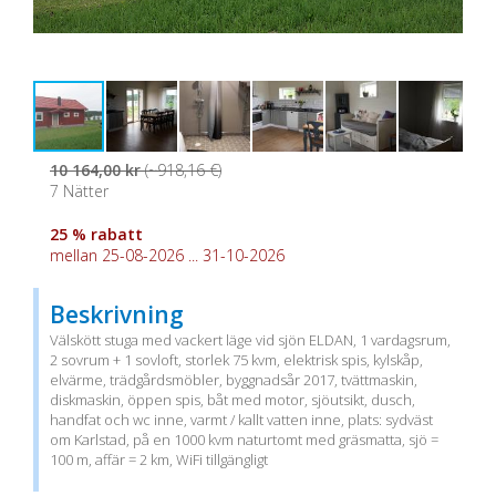
10 164,00 kr
(~918,16 €)
7 Nätter
25 % rabatt
mellan 25-08-2026 ... 31-10-2026
Beskrivning
Välskött stuga med vackert läge vid sjön ELDAN, 1 vardagsrum,
2 sovrum + 1 sovloft, storlek 75 kvm, elektrisk spis, kylskåp,
elvärme, trädgårdsmöbler, byggnadsår 2017, tvättmaskin,
diskmaskin, öppen spis, båt med motor, sjöutsikt, dusch,
handfat och wc inne, varmt / kallt vatten inne, plats: sydväst
om Karlstad, på en 1000 kvm naturtomt med gräsmatta, sjö =
100 m, affär = 2 km, WiFi tillgängligt