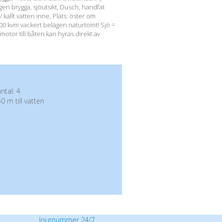
gen brygga, sjöutsikt, Dusch, handfat
 kallt vatten inne, Plats: öster om
00 kvm vackert belägen naturtomt! Sjö =
 motor till båten kan hyras direkt av
tal: 4
0 m till vatten
Journummer 24/7