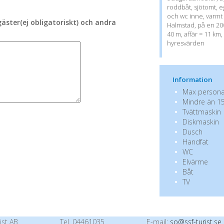
roddbåt, sjötomt, e
och wc inne, varmt /
ter(ej obligatoriskt) och andra
Halmstad, på en 20
40 m, affär = 11 km,
hyresvärden
Information
Max personan
Mindre än 15
Tvättmaskin
Diskmaskin
Dusch
Handfat
WC
Elvärme
Båt
TV
ist AB
Tel. 04461035
E-mail:
so@ssf-turist.se