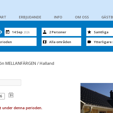
ART
ERBJUDANDE
INFO
OM OSS
GÄST
14 Sep
2 Personer
Samtliga
2026
erioden
Alla områden
Ytterligare 
sjön MELLANFÄRGEN / Halland
et under denna perioden.