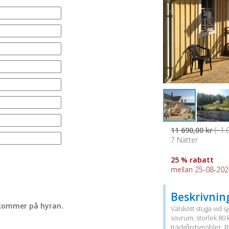
11 690,00 kr
(~1.
7 Nätter
25 % rabatt
mellan 25-08-2026
Beskrivnin
lkommer på hyran.
Välskött stuga vid
sovrum, storlek 80 k
trädgårdsmöbler, By