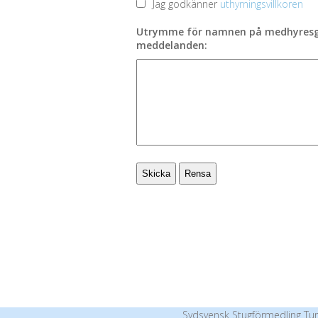
Jag godkänner
uthyrningsvillkoren
Utrymme för namnen på medhyresgäs
meddelanden:
Sydsvensk Stugförmedling Tur