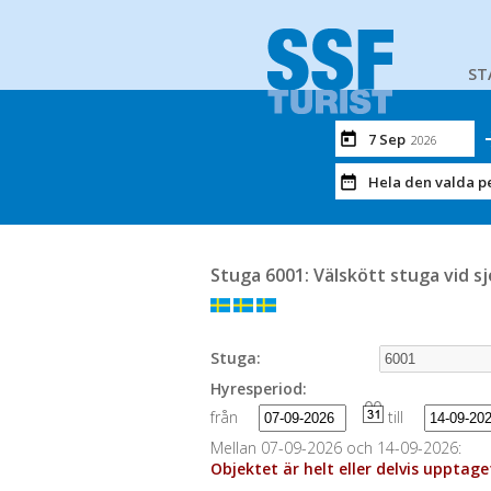
ST
7 Sep
2026
Hela den valda p
Stuga 6001: Välskött stuga vid 
Stuga:
Hyresperiod:
från
till
Mellan 07-09-2026 och 14-09-2026:
Objektet är helt eller delvis upptag