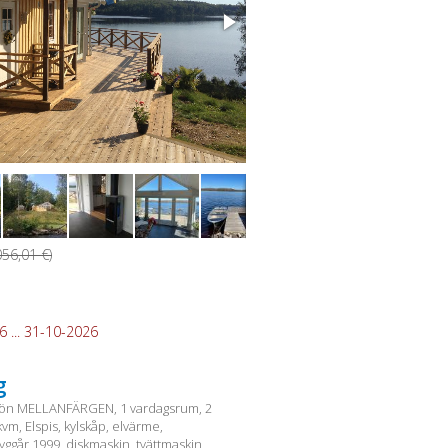
056,01 €)
 ... 31-10-2026
g
 sjön MELLANFÄRGEN, 1 vardagsrum, 2
vm, Elspis, kylskåp, elvärme,
ggår 1999, diskmaskin, tvättmaskin,