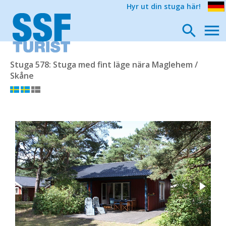
Hyr ut din stuga här!
Stuga 578: Stuga med fint läge nära Maglehem /
Skåne