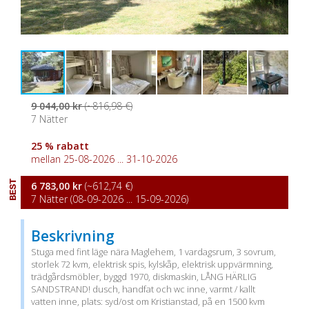
9 044,00 kr
(~816,98 €)
7 Nätter
25 % rabatt
mellan 25-08-2026 ... 31-10-2026
BEST
6 783,00 kr
(~612,74 €)
7 Nätter (08-09-2026 ... 15-09-2026)
Beskrivning
Stuga med fint läge nära Maglehem, 1 vardagsrum, 3 sovrum,
storlek 72 kvm, elektrisk spis, kylskåp, elektrisk uppvärmning,
trädgårdsmöbler, byggd 1970, diskmaskin, LÅNG HÄRLIG
SANDSTRAND! dusch, handfat och wc inne, varmt / kallt
vatten inne, plats: syd/ost om Kristianstad, på en 1500 kvm