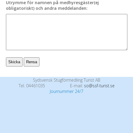
Utrymme för namnen på medhyresgäster(ej
obligatoriskt) och andra meddelanden:
Sydsvensk Stugförmedling Turist AB
Tel. 04461035
E-mail:
so@ssf-turist.se
Journummer 24/7