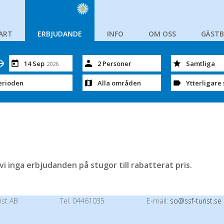
ART
ERBJUDANDE
INFO
OM OSS
GÄST
14 Sep
2 Personer
Samtliga
2026
erioden
Alla områden
Ytterligare 
r vi inga erbjudanden på stugor till rabatterat pris.
ist AB
Tel. 04461035
E-mail:
so@ssf-turist.se