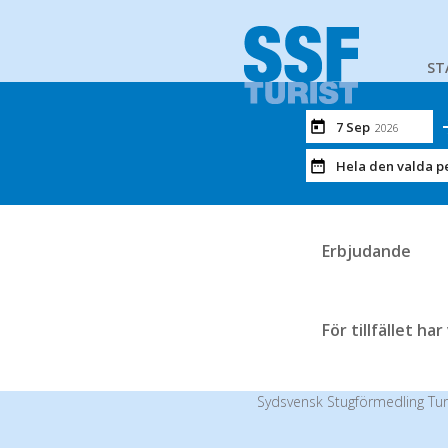
ST
7 Sep
2026
Hela den valda p
Erbjudande
För tillfället ha
Sydsvensk Stugförmedling Tur