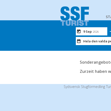
ST
9 Sep
2026
Hela den valda p
Sonderangebot
Zurzeit haben w
Sydsvensk Stugförmedling Tur