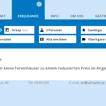
ART
ERBJUDANDE
INFO
OM OSS
GÄST
16 Sep
2 Personer
Samtliga
2026
erioden
Alla områden
Ytterligare 
e
ir keine Ferienhäuser zu einem reduzierten Preis im Ange
ist AB
Tel. 04461035
E-mail:
so@ssf-turist.se