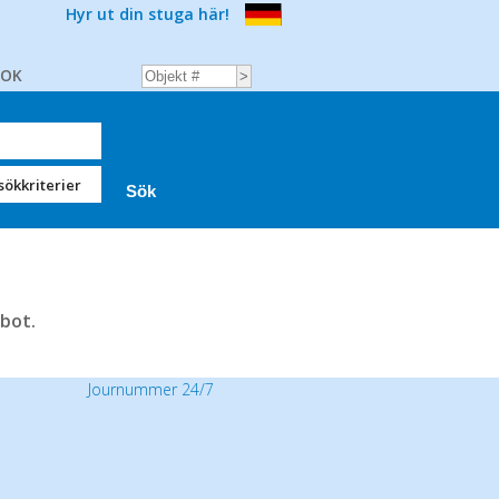
Hyr ut din stuga här!
BOK
sökkriterier
bot.
Journummer 24/7