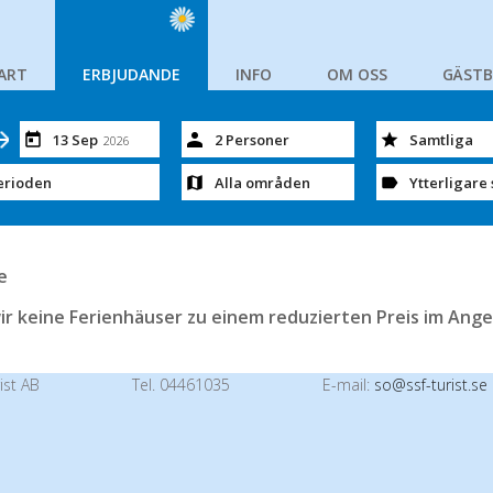
ART
ERBJUDANDE
INFO
OM OSS
GÄST
13 Sep
2 Personer
Samtliga
2026
erioden
Alla områden
Ytterligare 
e
ir keine Ferienhäuser zu einem reduzierten Preis im Ange
ist AB
Tel. 04461035
E-mail:
so@ssf-turist.se