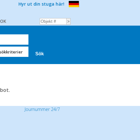
Hyr ut din stuga här!
BOK
sökkriterier
bot.
Journummer 24/7