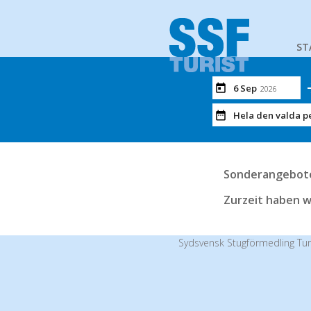
ST
6 Sep
2026
Hela den valda p
Sonderangebot
Zurzeit haben w
Sydsvensk Stugförmedling Tur