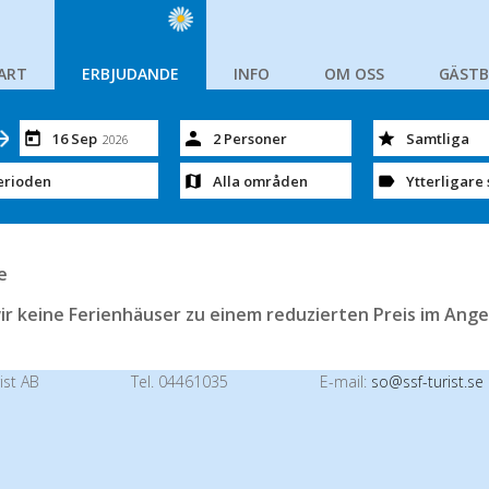
ART
ERBJUDANDE
INFO
OM OSS
GÄST
16 Sep
2 Personer
Samtliga
2026
erioden
Alla områden
Ytterligare 
e
ir keine Ferienhäuser zu einem reduzierten Preis im Ange
ist AB
Tel. 04461035
E-mail:
so@ssf-turist.se