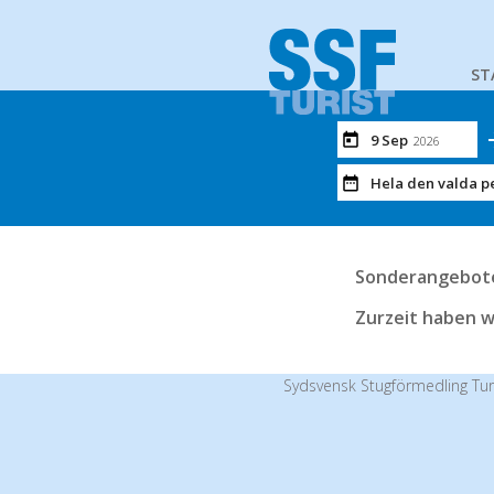
ST
9 Sep
2026
Hela den valda p
Sonderangebot
Zurzeit haben w
Sydsvensk Stugförmedling Tur