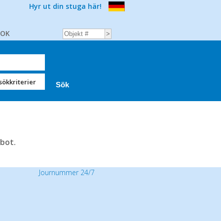
Hyr ut din stuga här!
BOK
sökkriterier
bot.
Journummer 24/7