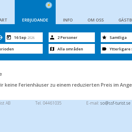
ART
ERBJUDANDE
INFO
OM OSS
GÄST
16 Sep
2 Personer
Samtliga
2026
erioden
Alla områden
Ytterligare 
e
ir keine Ferienhäuser zu einem reduzierten Preis im Ange
ist AB
Tel. 04461035
E-mail:
so@ssf-turist.se