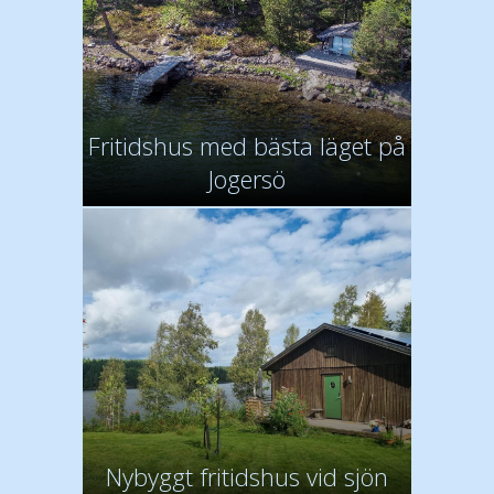
Fritidshus med bästa läget på
Jogersö
Nybyggt fritidshus vid sjön