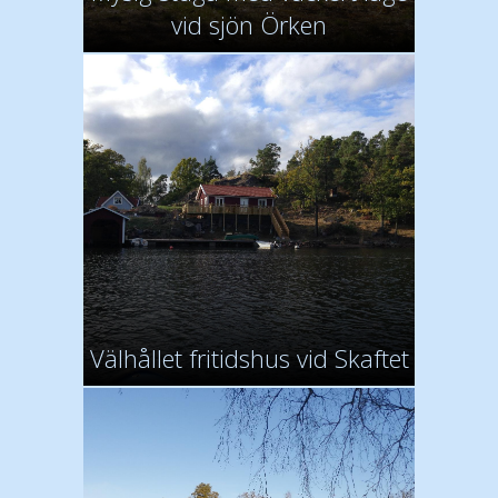
vid sjön Örken
Välhållet fritidshus vid Skaftet