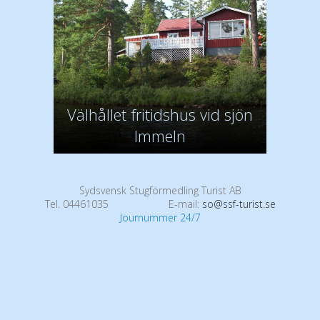
Välhållet fritidshus vid sjön
Immeln
Sydsvensk Stugförmedling Turist AB
Tel. 04461035
E-mail:
so@ssf-turist.se
Journummer 24/7