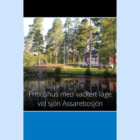
Fritidshus med vackert läge
vid sjön Assarebosjön