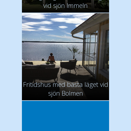
vid sjön Immeln
Fritidshus med bästa läget vid
sjön Bolmen