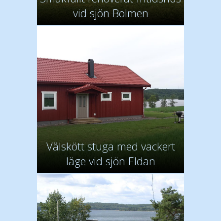
vid sjön Bolmen
Välskött stuga med vackert
läge vid sjön Eldan