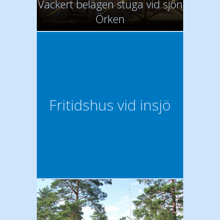
Vackert belägen stuga vid sjön
Örken
Fritidshus vid insjö