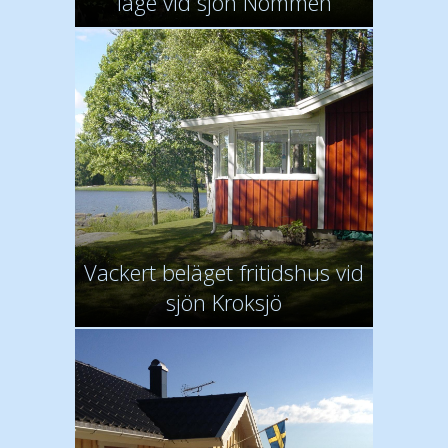
läge vid sjön Nömmen
Vackert beläget fritidshus vid
sjön Kroksjö