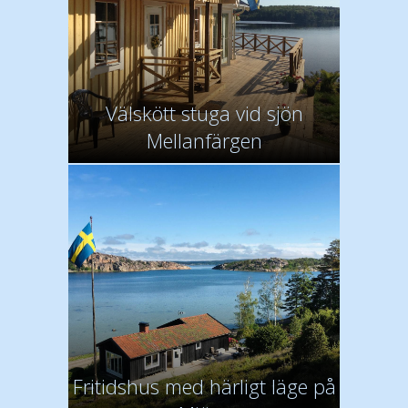
Välskött stuga vid sjön
Mellanfärgen
Fritidshus med härligt läge på