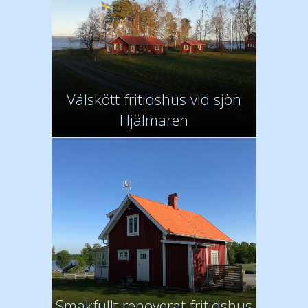
Välskött fritidshus vid sjön
Hjälmaren
Smakfullt renoverat fritidshus