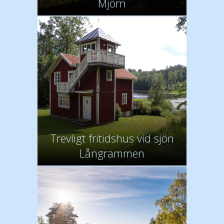
Mjörn
Trevligt fritidshus vid sjön
Långrammen