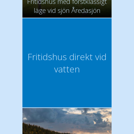
Fritidshus med förstklassigt
läge vid sjön Åredasjön
Fritidshus direkt vid
vatten