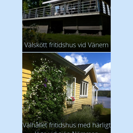
Välskött fritidshus vid Vänern
Välhållet fritidshus med härligt