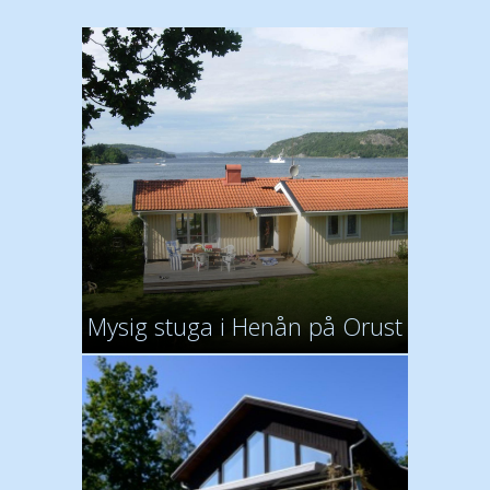
Mysig stuga i Henån på Orust