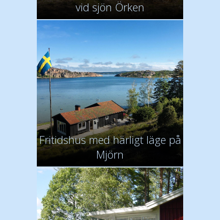
vid sjön Örken
Fritidshus med härligt läge på
Mjörn