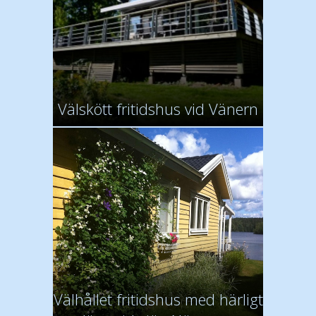
Välskött fritidshus vid Vänern
Välhållet fritidshus med härligt