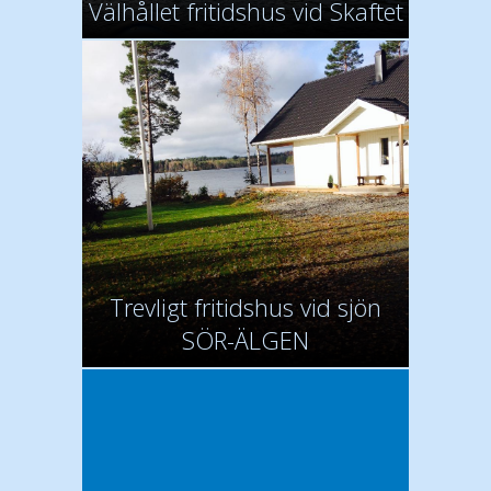
Välhållet fritidshus vid Skaftet
Trevligt fritidshus vid sjön
SÖR-ÄLGEN