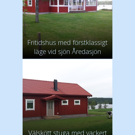
Fritidshus med förstklassigt
läge vid sjön Åredasjön
Välskött stuga med vackert