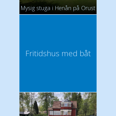
Mysig stuga i Henån på Orust
Fritidshus med båt