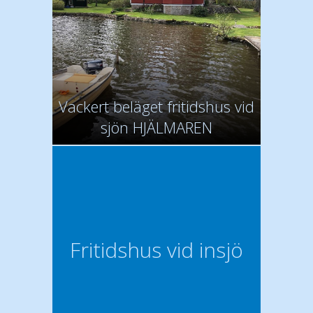
Vackert beläget fritidshus vid
sjön HJÄLMAREN
Fritidshus vid insjö