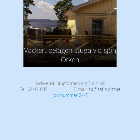
Vackert belägen stuga vid sjön
Örken
Sydsvensk Stugförmedling Turist AB
Tel. 04461035
E-mail:
so@ssf-turist.se
Journummer 24/7