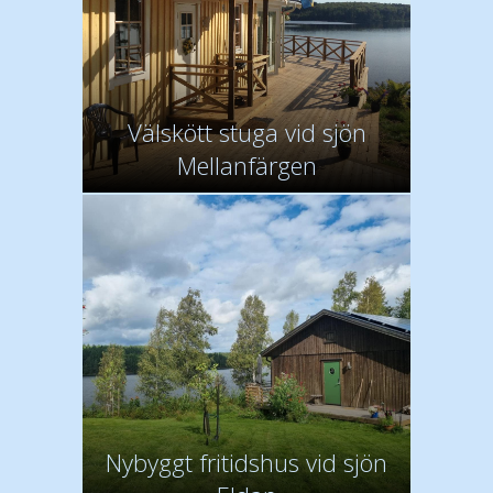
Välskött stuga vid sjön
Mellanfärgen
Nybyggt fritidshus vid sjön