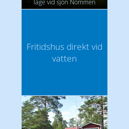
läge vid sjön Nömmen
Fritidshus direkt vid
vatten