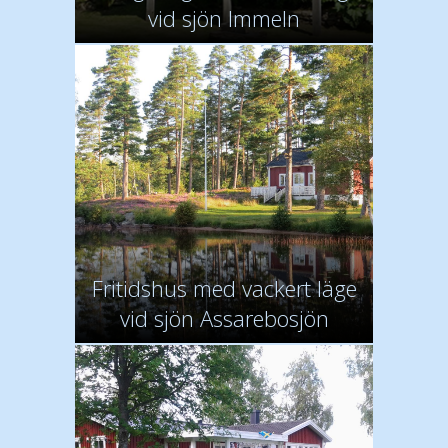
vid sjön Immeln
Fritidshus med vackert läge
vid sjön Assarebosjön