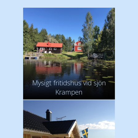
Mysigt fritidshus vid sjön
Krampen