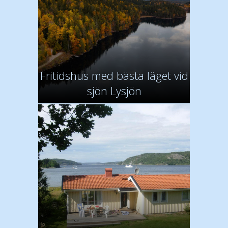
Fritidshus med bästa läget vid
sjön Lysjön