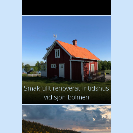
Smakfullt renoverat fritidshus
vid sjön Bolmen