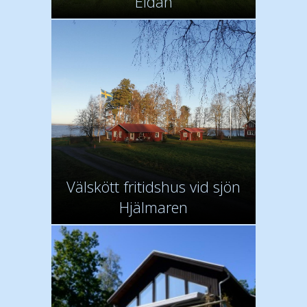
Eldan
Välskött fritidshus vid sjön
Hjälmaren