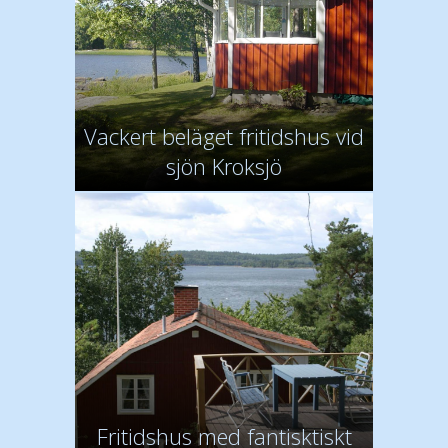
Vackert beläget fritidshus vid
sjön Kroksjö
Fritidshus med fantisktiskt