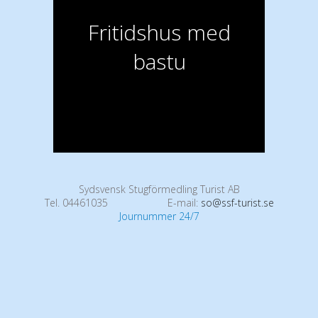
Fritidshus med
bastu
Sydsvensk Stugförmedling Turist AB
Tel. 04461035
E-mail:
so@ssf-turist.se
Journummer 24/7