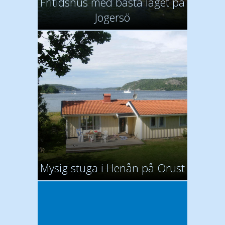
Fritidshus med bästa läget på
Jogersö
Mysig stuga i Henån på Orust