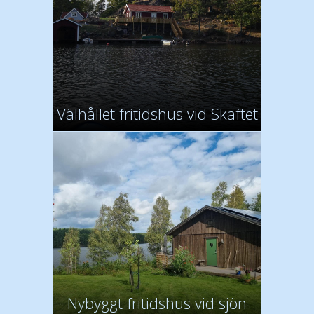
Välhållet fritidshus vid Skaftet
Nybyggt fritidshus vid sjön