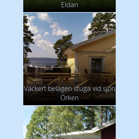
Eldan
Vackert belägen stuga vid sjön
Örken