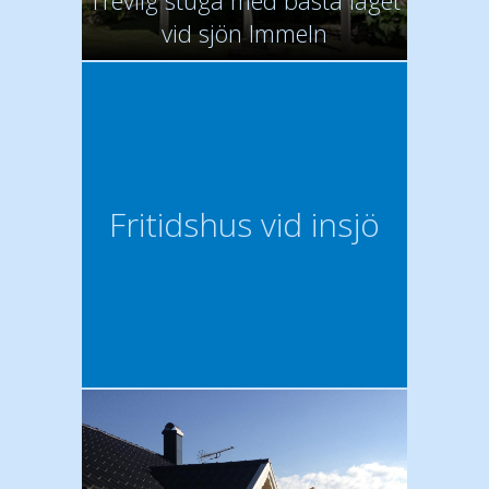
Trevlig stuga med bästa läget
vid sjön Immeln
Fritidshus vid insjö