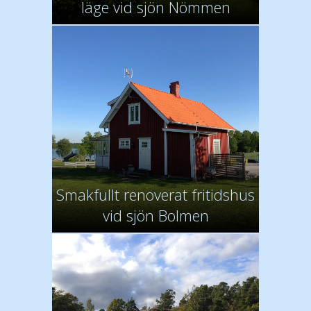
läge vid sjön Nömmen
Smakfullt renoverat fritidshus
vid sjön Bolmen