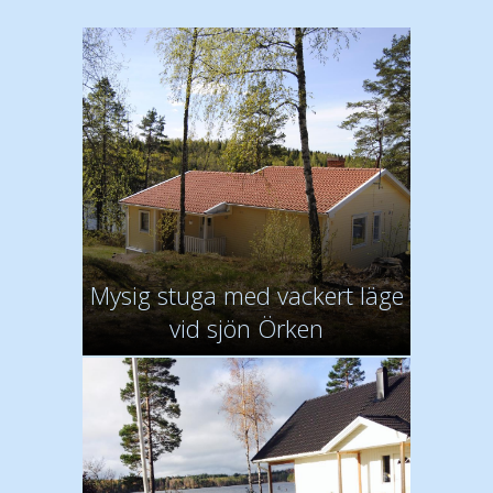
Mysig stuga med vackert läge
vid sjön Örken