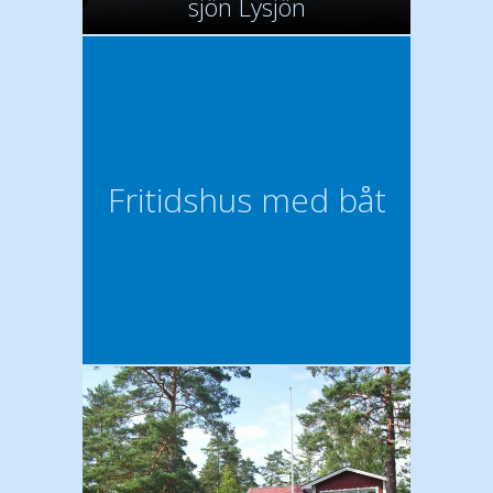
sjön Lysjön
Fritidshus med båt