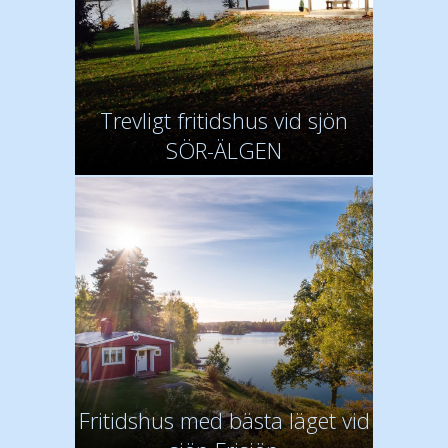
Trevligt fritidshus vid sjön
SÖR-ÄLGEN
Fritidshus med bästa läget vid