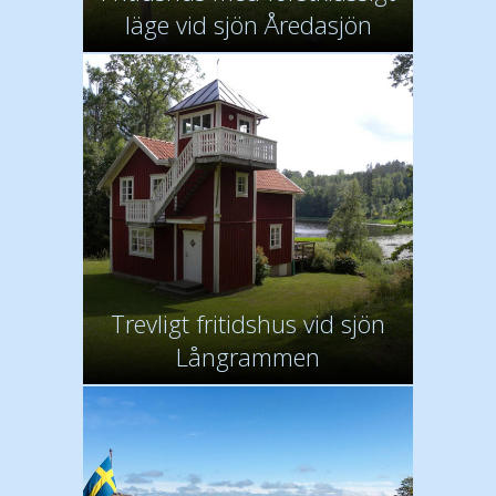
läge vid sjön Åredasjön
Trevligt fritidshus vid sjön
Långrammen