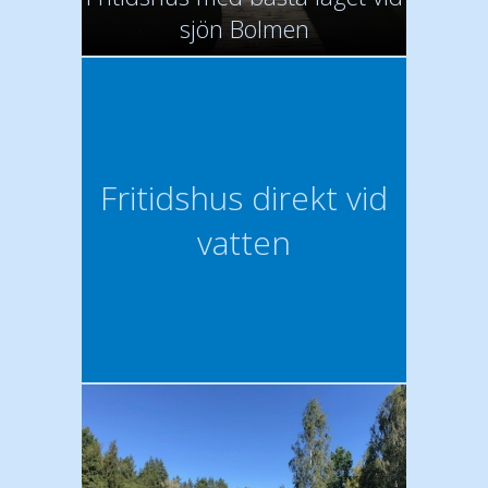
sjön Bolmen
Fritidshus direkt vid
vatten