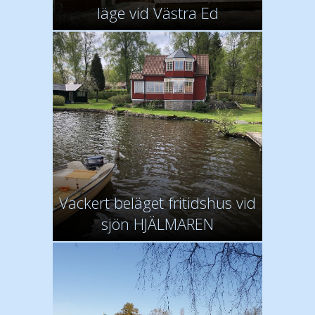
läge vid Västra Ed
Vackert beläget fritidshus vid
sjön HJÄLMAREN