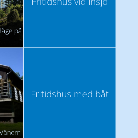
Fritidshus vid insjö
 läge på
Fritidshus med båt
d Vänern