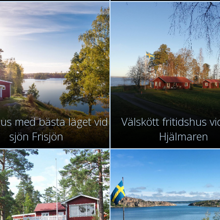
hus med bästa läget vid
Välskött fritidshus vi
sjön Frisjön
Hjälmaren