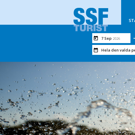
ST
7 Sep
2026
Hela den valda p