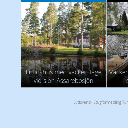
Fritidshus med vackert läge
Vackert
vid sjön Assarebosjön
Sydsvensk Stugförmedling Tur