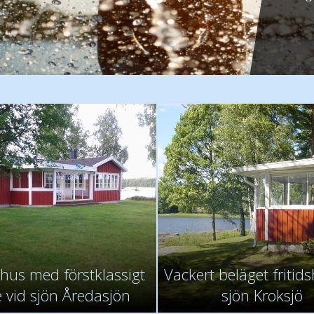
- F
- Jan
shus med förstklassigt
Vackert beläget fritid
e vid sjön Åredasjön
sjön Kroksjö