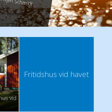
amiljen Schmidt
Fritidshus vid havet
shus vid