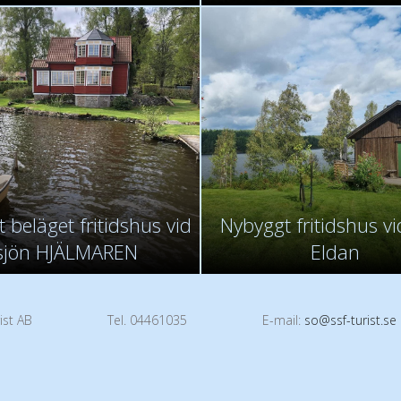
 beläget fritidshus vid
Nybyggt fritidshus vi
sjön HJÄLMAREN
Eldan
ist AB
Tel. 04461035
E-mail:
so@ssf-turist.se