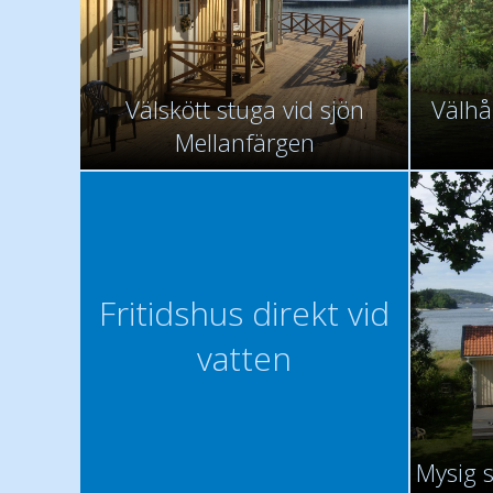
Välskött stuga vid sjön
Välhål
Mellanfärgen
Fritidshus direkt vid
vatten
Mysig 