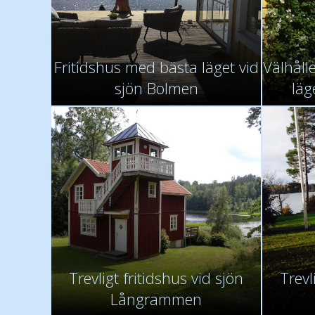
Fritidshus med bästa läget vid
Välhålle
sjön Bolmen
läg
Trevligt fritidshus vid sjön
Trevl
Långrammen