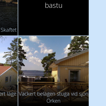
bastu
 Skaftet
rt läge
Vackert belägen stuga vid sjön
Örken