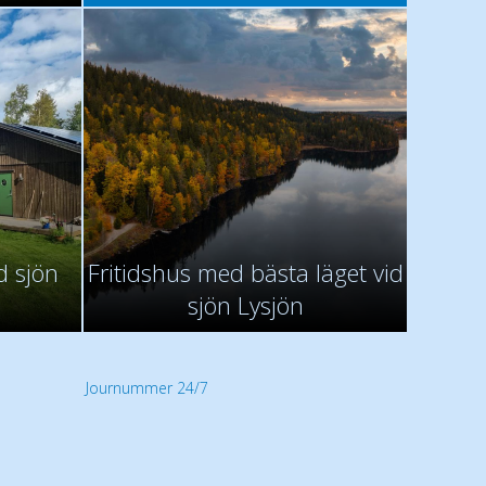
d sjön
Fritidshus med bästa läget vid
sjön Lysjön
Journummer 24/7