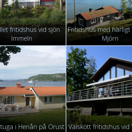
let fritidshus vid sjön
Fritidshus med härligt
Immeln
Mjörn
stuga i Henån på Orust
Välskött fritidshus vi