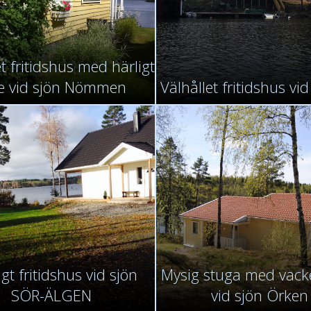
t fritidshus med härligt
e vid sjön Nömmen
Välhållet fritidshus vid
igt fritidshus vid sjön
Mysig stuga med vacke
SÖR-ÄLGEN
vid sjön Örken