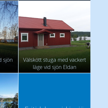
d sjön
Välskött stuga med vackert
läge vid sjön Eldan