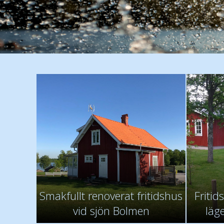
Smakfullt renoverat fritidshus
Fritid
vid sjön Bolmen
läg