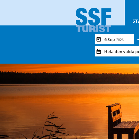
ST
6 Sep
2026
Hela den valda p