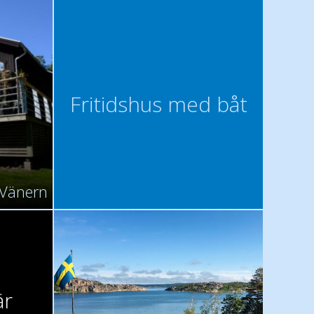
Fritidshus med båt
d Vänern
är