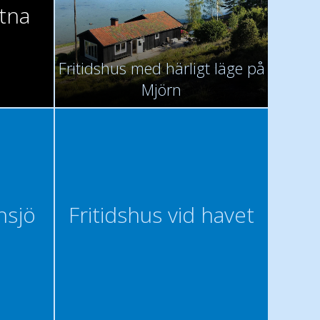
åtna
Fritidshus med härligt läge på
Mjörn
insjö
Fritidshus vid havet