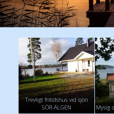
Trevligt fritidshus vid sjön
SÖR-ÄLGEN
Mysig 