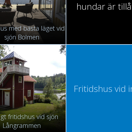
hundar är till
hus med bästa läget vid
sjön Bolmen
Fritidshus vid 
igt fritidshus vid sjön
Långrammen