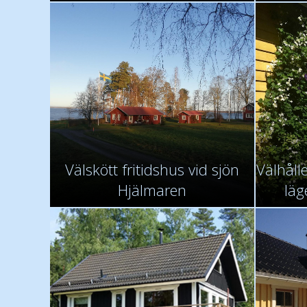
Välskött fritidshus vid sjön
Välhålle
Hjälmaren
läg