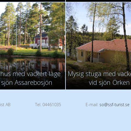
dshus med vackert läge
Mysig stuga med vacke
 sjön Assarebosjön
vid sjön Örken
ist AB
Tel. 04461035
E-mail:
so@ssf-turist.se