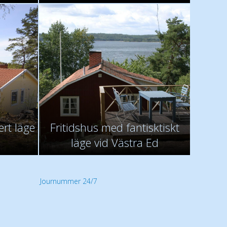
rt läge
Fritidshus med fantisktiskt
läge vid Västra Ed
Journummer 24/7