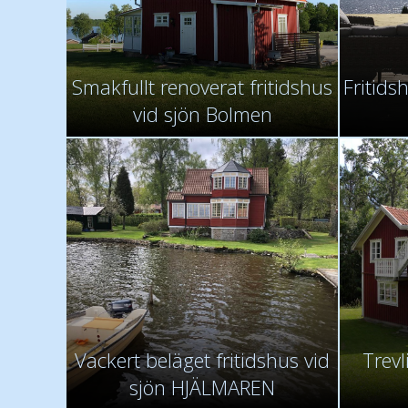
Smakfullt renoverat fritidshus
Fritids
vid sjön Bolmen
Vackert beläget fritidshus vid
Trevl
sjön HJÄLMAREN