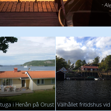
- Al
stuga i Henån på Orust
Välhållet fritidshus vid