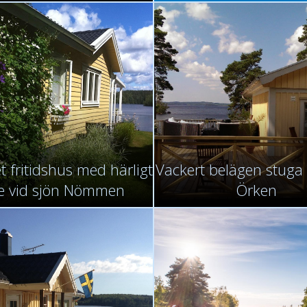
t fritidshus med härligt
Vackert belägen stuga 
e vid sjön Nömmen
Örken