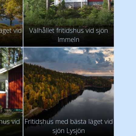
äget vid
Välhållet fritidshus vid sjön
Immeln
shus vid
Fritidshus med bästa läget vid
sjön Lysjön