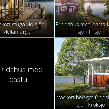
skött stuga vid sjön
Fritidshus med bästa l
Mellanfärgen
sjön Frisjön
ritidshus med
bastu
Vackert beläget fritid
sjön Kroksjö