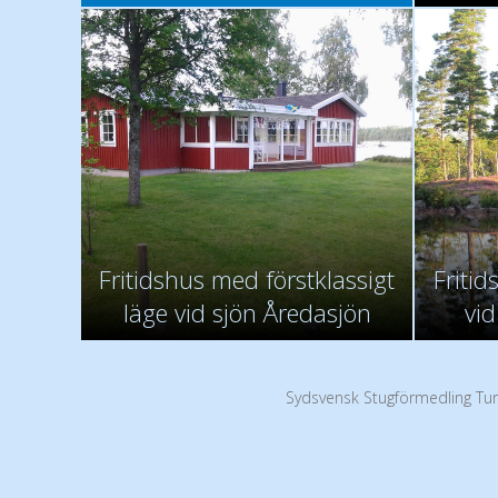
Fritidshus med förstklassigt
Friti
läge vid sjön Åredasjön
vid
Sydsvensk Stugförmedling Tur