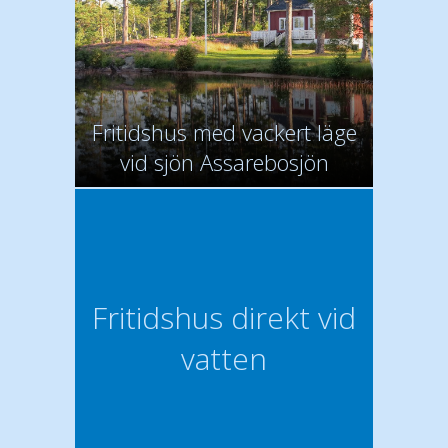
Fritidshus med vackert läge
vid sjön Assarebosjön
Fritidshus direkt vid
vatten