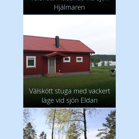
Hjälmaren
Välskött stuga med vackert
läge vid sjön Eldan