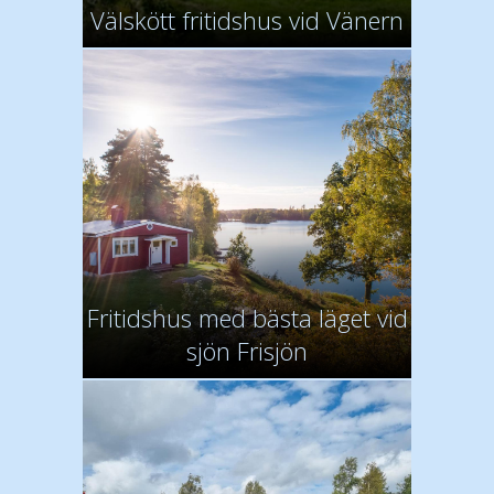
Välskött fritidshus vid Vänern
Fritidshus med bästa läget vid
sjön Frisjön