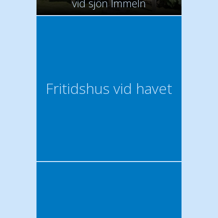
vid sjön Immeln
Fritidshus vid havet