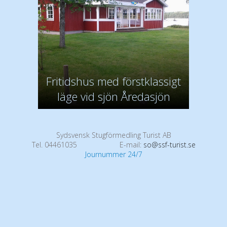
Fritidshus med förstklassigt
läge vid sjön Åredasjön
Sydsvensk Stugförmedling Turist AB
Tel. 04461035
E-mail:
so@ssf-turist.se
Journummer 24/7