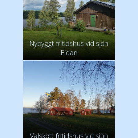
Nybyggt fritidshus vid sjön
Eldan
Välskött fritidshus vid sjön