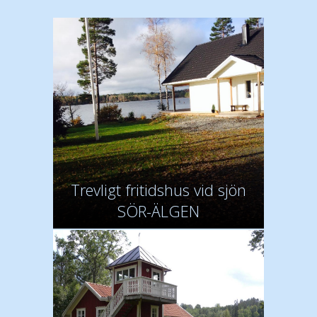
Trevligt fritidshus vid sjön
SÖR-ÄLGEN