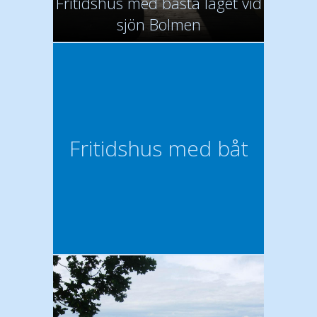
Fritidshus med bästa läget vid
sjön Bolmen
Fritidshus med båt