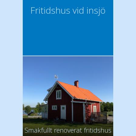
Fritidshus vid insjö
Smakfullt renoverat fritidshus