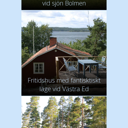
vid sjön Bolmen
Fritidshus med fantisktiskt
läge vid Västra Ed