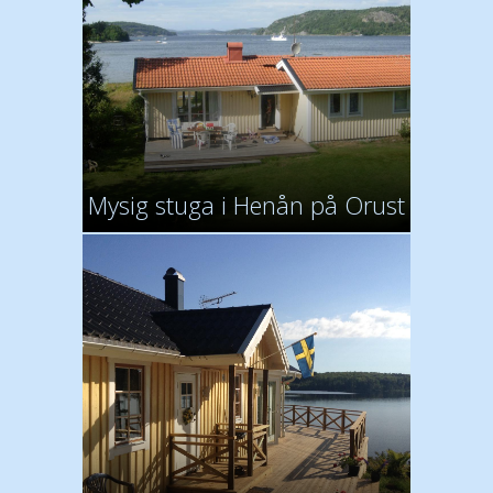
Mysig stuga i Henån på Orust