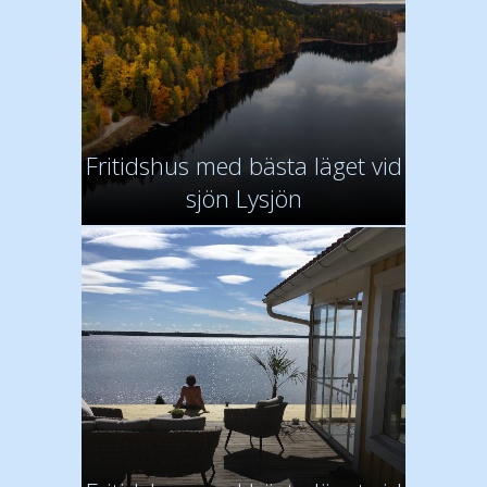
Fritidshus med bästa läget vid
sjön Lysjön