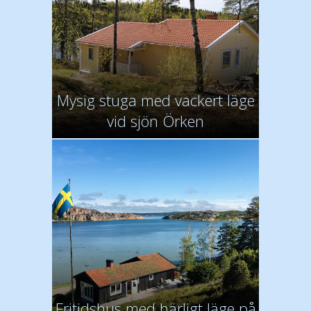
Mysig stuga med vackert läge
vid sjön Örken
Fritidshus med härligt läge på