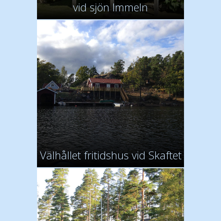
vid sjön Immeln
Välhållet fritidshus vid Skaftet