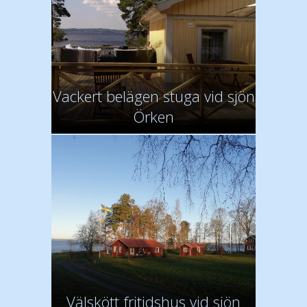
Vackert belägen stuga vid sjön
Örken
Välskött fritidshus vid sjön