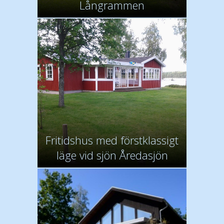
Långrammen
Fritidshus med förstklassigt
läge vid sjön Åredasjön