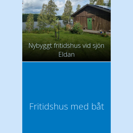
Nybyggt fritidshus vid sjön
Eldan
Fritidshus med båt