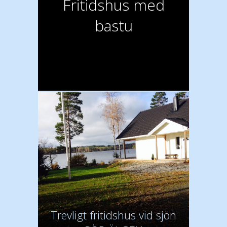
Fritidshus med
bastu
Trevligt fritidshus vid sjön