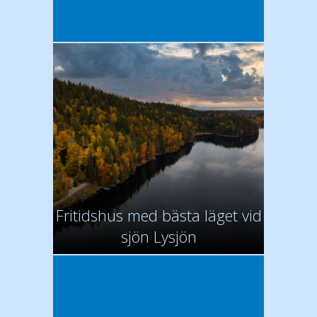
Fritidshus med bästa läget vid
sjön Lysjön