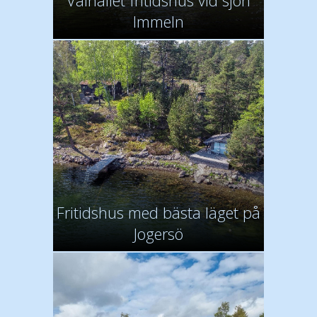
Välhållet fritidshus vid sjön
Immeln
Fritidshus med bästa läget på
Jogersö