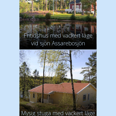
Fritidshus med vackert läge
vid sjön Assarebosjön
Mysig stuga med vackert läge