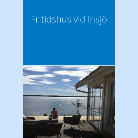
Fritidshus vid insjö