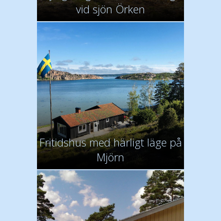
vid sjön Örken
Fritidshus med härligt läge på
Mjörn