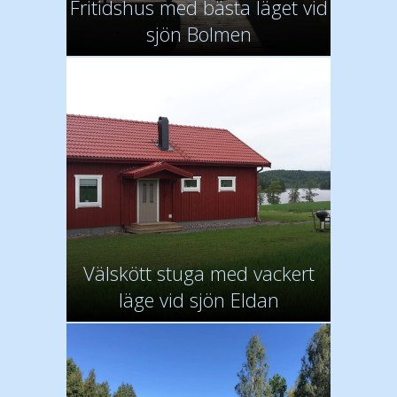
Fritidshus med bästa läget vid
sjön Bolmen
Välskött stuga med vackert
läge vid sjön Eldan