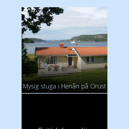
Mysig stuga i Henån på Orust