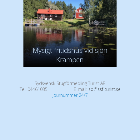
Mysigt fritidshus vid sjön
Krampen
Sydsvensk Stugförmedling Turist AB
Tel. 04461035
E-mail:
so@ssf-turist.se
Journummer 24/7