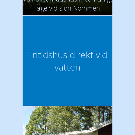
läge vid sjön Nömmen
Fritidshus direkt vid
vatten