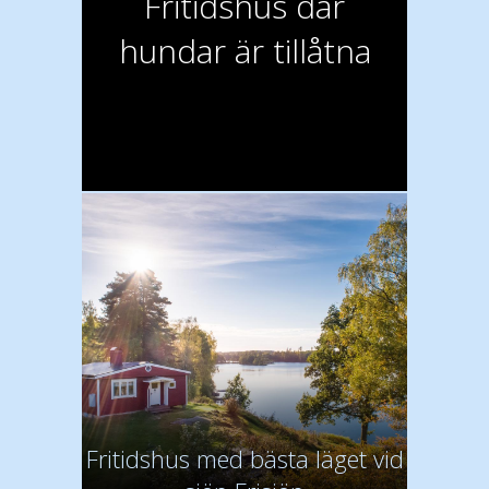
Fritidshus där
hundar är tillåtna
Fritidshus med bästa läget vid