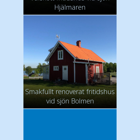
Hjälmaren
Smakfullt renoverat fritidshus
vid sjön Bolmen