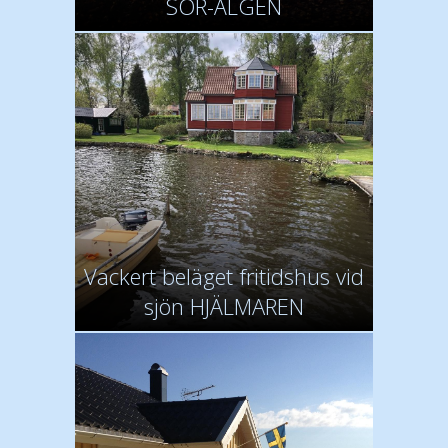
SÖR-ÄLGEN
Vackert beläget fritidshus vid
sjön HJÄLMAREN