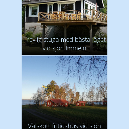
Trevlig stuga med bästa läget
vid sjön Immeln
Välskött fritidshus vid sjön