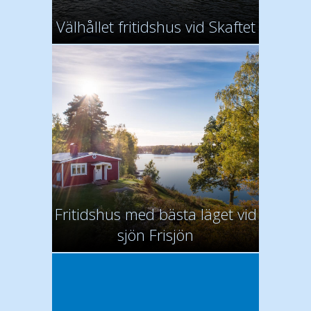
Välhållet fritidshus vid Skaftet
Fritidshus med bästa läget vid
sjön Frisjön