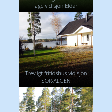
läge vid sjön Eldan
Trevligt fritidshus vid sjön
SÖR-ÄLGEN