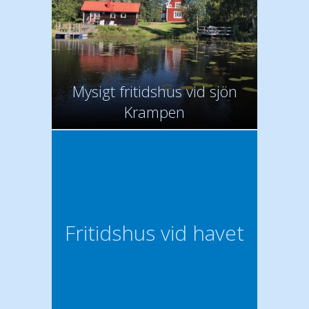
Mysigt fritidshus vid sjön
Krampen
Fritidshus vid havet