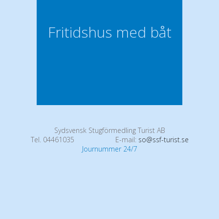
Fritidshus med båt
Sydsvensk Stugförmedling Turist AB
Tel. 04461035
E-mail:
so@ssf-turist.se
Journummer 24/7