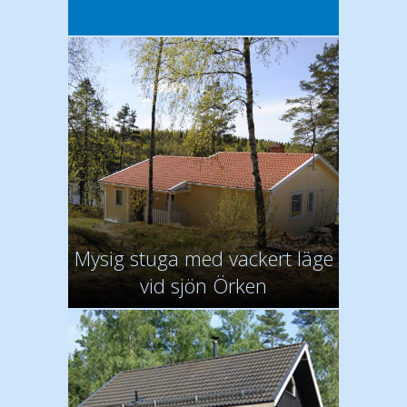
Mysig stuga med vackert läge
vid sjön Örken