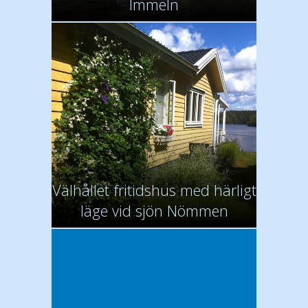
Immeln
Välhållet fritidshus med härligt
läge vid sjön Nömmen