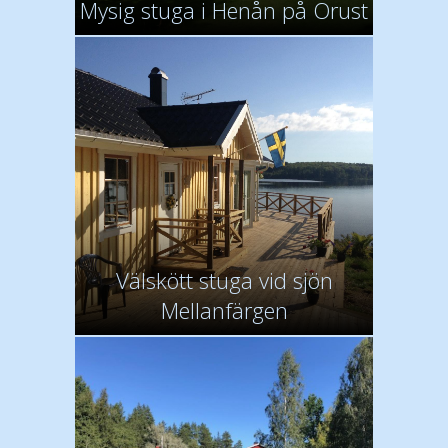
Mysig stuga i Henån på Orust
Välskött stuga vid sjön
Mellanfärgen