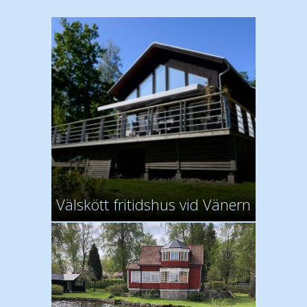
Välskött fritidshus vid Vänern