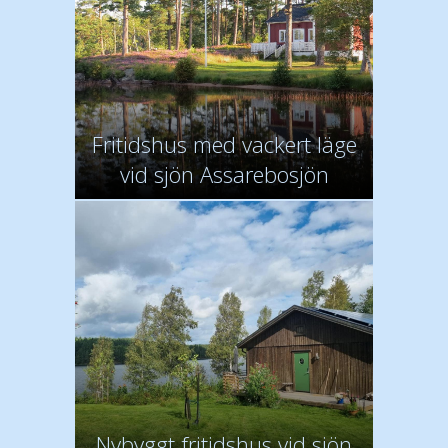
Fritidshus med vackert läge
vid sjön Assarebosjön
Nybyggt fritidshus vid sjön