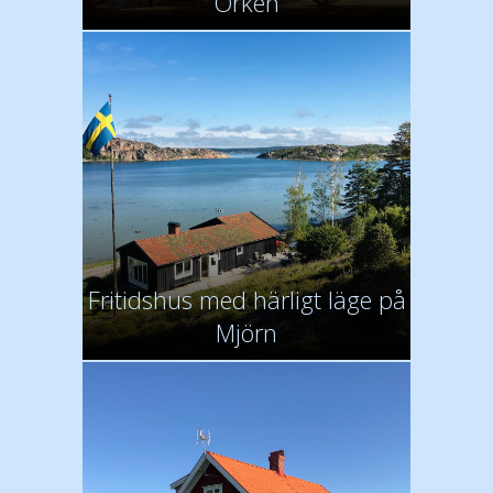
Örken
Fritidshus med härligt läge på
Mjörn