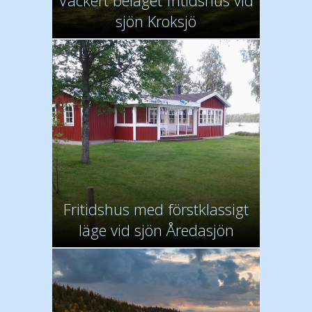
Vackert beläget fritidshus vid
sjön Kroksjö
Fritidshus med förstklassigt
läge vid sjön Åredasjön