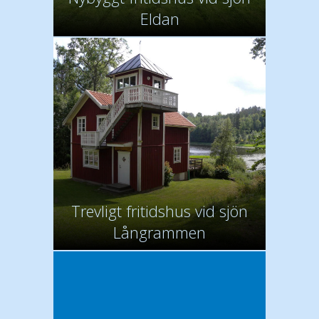
Eldan
Trevligt fritidshus vid sjön
Långrammen