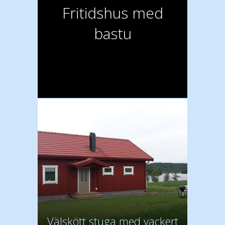
Fritidshus med
bastu
Välskött stuga med vackert