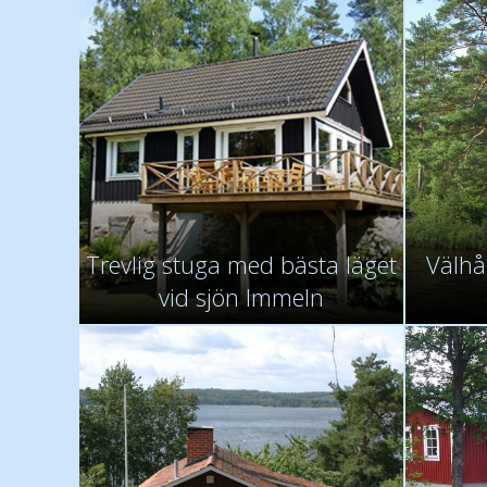
Trevlig stuga med bästa läget
Välhål
vid sjön Immeln