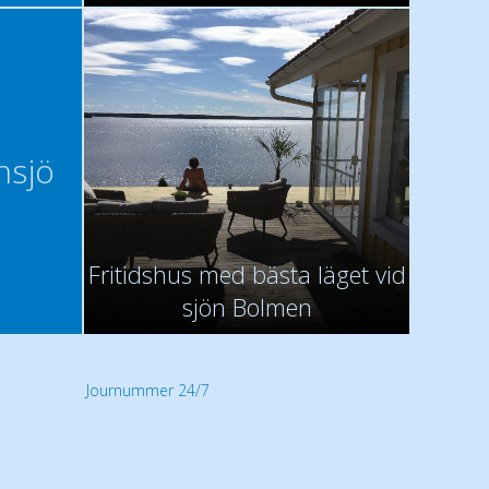
insjö
Fritidshus med bästa läget vid
sjön Bolmen
Journummer 24/7