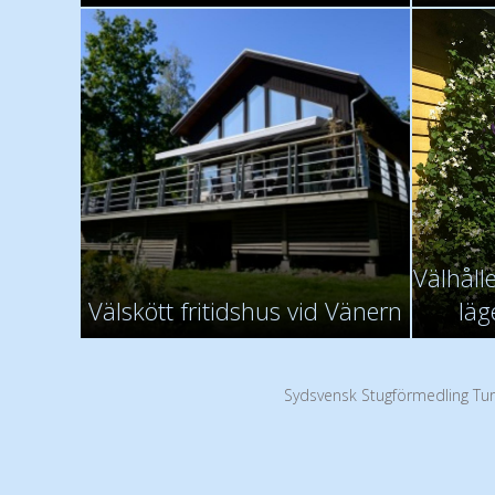
Välhålle
Välskött fritidshus vid Vänern
läg
Sydsvensk Stugförmedling Tur