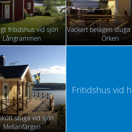
igt fritidshus vid sjön
Vackert belägen stuga 
Långrammen
Örken
Fritidshus vid 
skött stuga vid sjön
Mellanfärgen