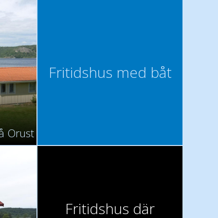
Fritidshus med båt
å Orust
Fritidshus där