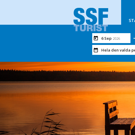
ST
6 Sep
2026
Hela den valda p