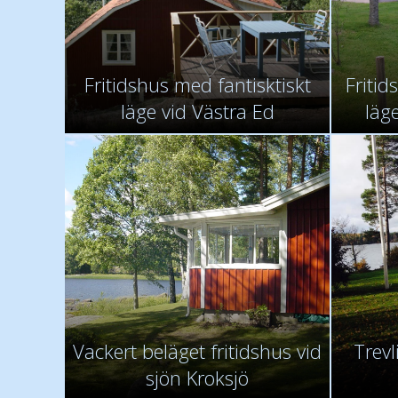
Fritidshus med fantisktiskt
Fritid
läge vid Västra Ed
läg
Vackert beläget fritidshus vid
Trevl
sjön Kroksjö