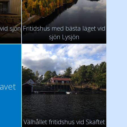
vid sjön
Fritidshus med bästa läget vid
sjön Lysjön
havet
Välhållet fritidshus vid Skaftet