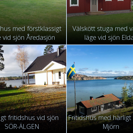
shus med förstklassigt
Välskött stuga med v
e vid sjön Åredasjön
läge vid sjön Eld
igt fritidshus vid sjön
Fritidshus med härligt
SÖR-ÄLGEN
Mjörn