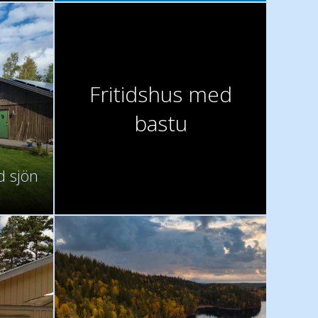
Fritidshus med
bastu
d sjön