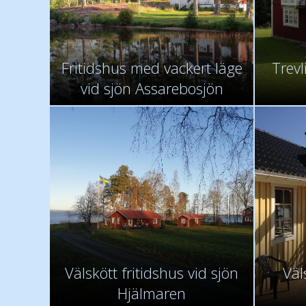
Fritidshus med vackert läge
Trevl
vid sjön Assarebosjön
Välskött fritidshus vid sjön
Väl
Hjälmaren