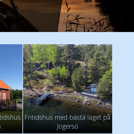
amiljen Thurmann
altraud
lger
itidshus
Fritidshus med bästa läget på
n
Jogersö