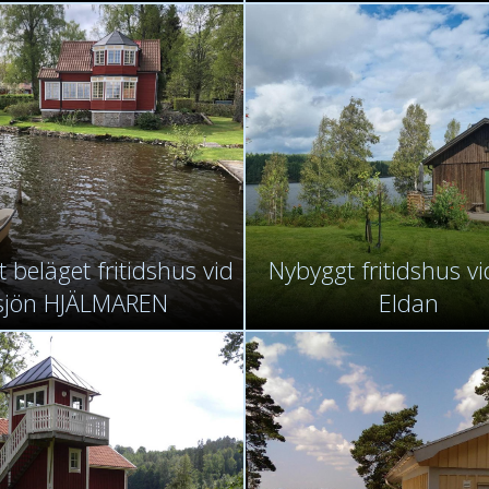
 beläget fritidshus vid
Nybyggt fritidshus vi
sjön HJÄLMAREN
Eldan