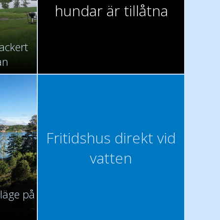
hundar är tillåtna
ackert
an
Fritidshus direkt vid
vatten
 läge på