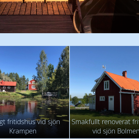
- f
- W
- Ho
gt fritidshus vid sjön
Smakfullt renoverat fr
Krampen
vid sjön Bolme