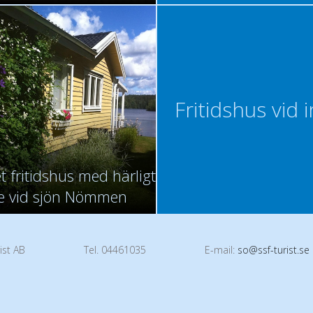
Fritidshus vid 
t fritidshus med härligt
e vid sjön Nömmen
ist AB
Tel. 04461035
E-mail:
so@ssf-turist.se