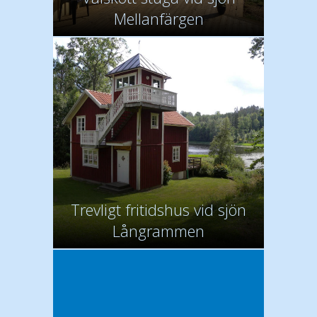
Mellanfärgen
Trevligt fritidshus vid sjön
Långrammen