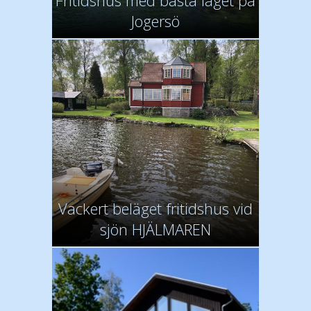
Fritidshus med bästa läget på
Jogersö
Vackert beläget fritidshus vid
sjön HJÄLMAREN