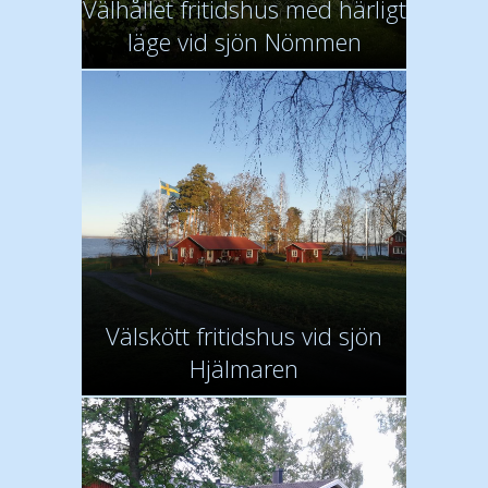
Välhållet fritidshus med härligt
läge vid sjön Nömmen
Välskött fritidshus vid sjön
Hjälmaren