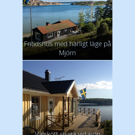
Fritidshus med härligt läge på
Mjörn
Välskött stuga vid sjön