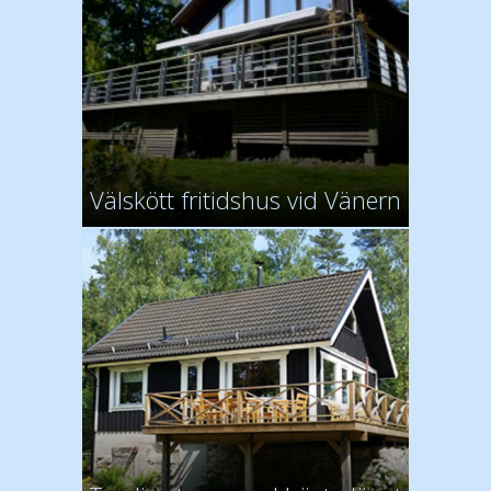
Välskött fritidshus vid Vänern