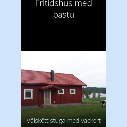
Fritidshus med
bastu
Välskött stuga med vackert