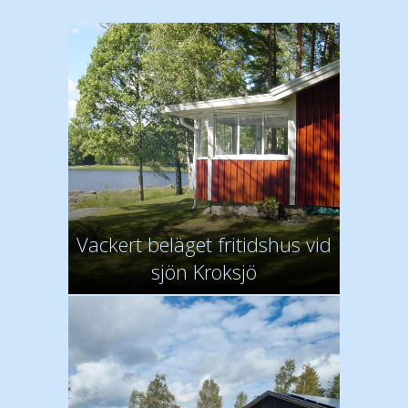
Vackert beläget fritidshus vid
sjön Kroksjö