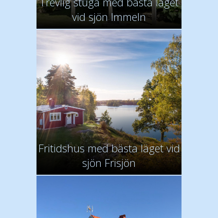
Trevlig stuga med bästa läget
vid sjön Immeln
Fritidshus med bästa läget vid
sjön Frisjön