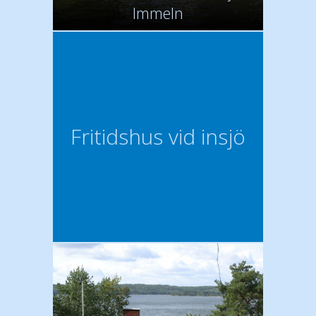
Immeln
Fritidshus vid insjö