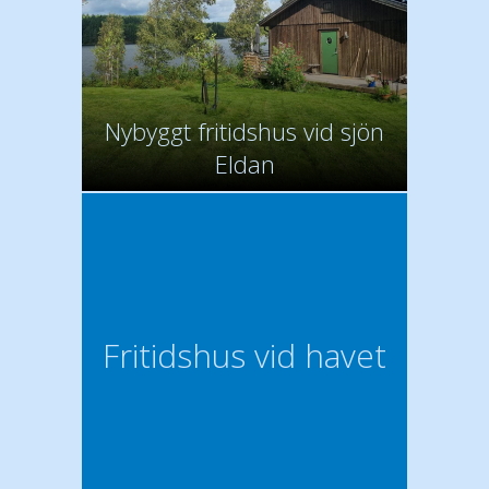
Nybyggt fritidshus vid sjön
Eldan
Fritidshus vid havet