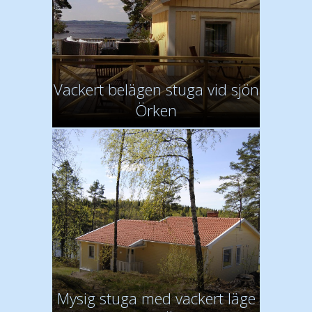
Vackert belägen stuga vid sjön
Örken
Mysig stuga med vackert läge