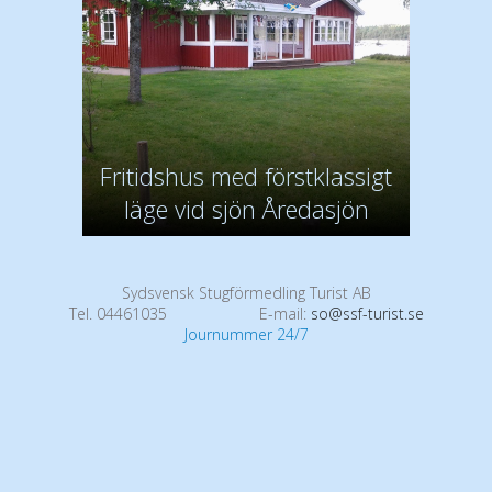
Fritidshus med förstklassigt
läge vid sjön Åredasjön
Sydsvensk Stugförmedling Turist AB
Tel. 04461035
E-mail:
so@ssf-turist.se
Journummer 24/7