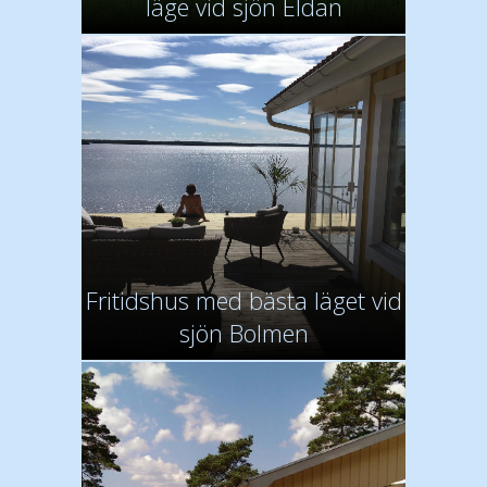
läge vid sjön Eldan
Fritidshus med bästa läget vid
sjön Bolmen