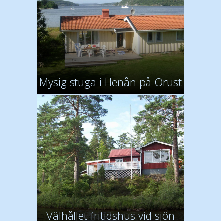
Mysig stuga i Henån på Orust
Välhållet fritidshus vid sjön