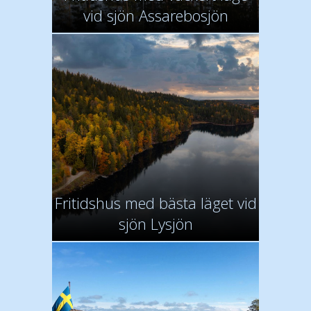
vid sjön Assarebosjön
Fritidshus med bästa läget vid
sjön Lysjön