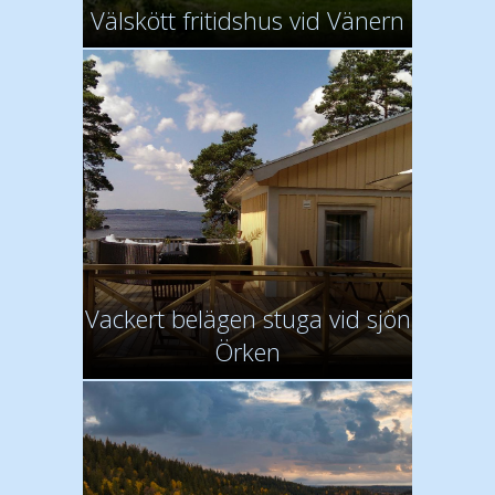
Välskött fritidshus vid Vänern
Vackert belägen stuga vid sjön
Örken