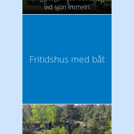
vid sjön Immeln
Fritidshus med båt