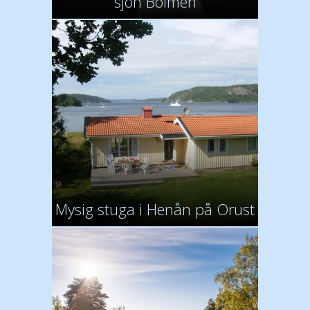
sjön Bolmen
Mysig stuga i Henån på Orust