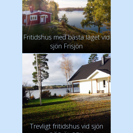
Fritidshus med bästa läget vid
sjön Frisjön
Trevligt fritidshus vid sjön