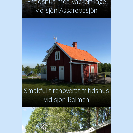
Fritidshus med vackert läge
vid sjön Assarebosjön
Smakfullt renoverat fritidshus
vid sjön Bolmen