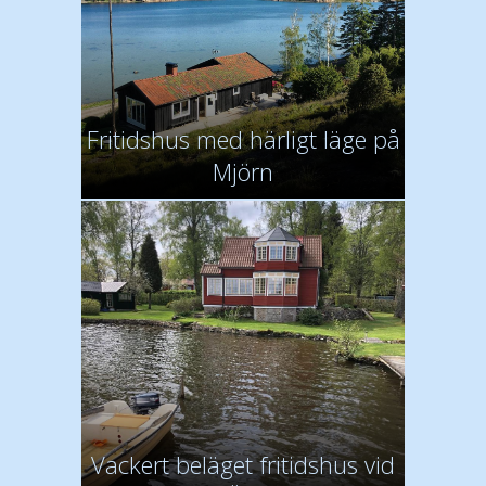
Fritidshus med härligt läge på
Mjörn
Vackert beläget fritidshus vid