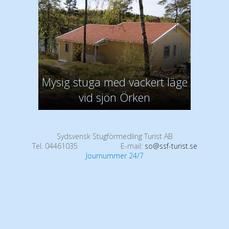
Mysig stuga med vackert läge
vid sjön Örken
Sydsvensk Stugförmedling Turist AB
Tel. 04461035
E-mail:
so@ssf-turist.se
Journummer 24/7