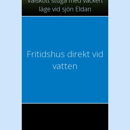
Välskött stuga med vackert
läge vid sjön Eldan
Fritidshus direkt vid
vatten