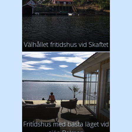
Välhållet fritidshus vid Skaftet
Fritidshus med bästa läget vid