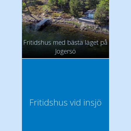
Fritidshus med bästa läget på
Jogersö
Fritidshus vid insjö