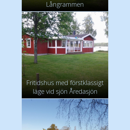
Långrammen
Fritidshus med förstklassigt
läge vid sjön Åredasjön