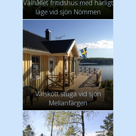
Välhållet fritidshus med härligt
läge vid sjön Nömmen
Välskött stuga vid sjön
Mellanfärgen