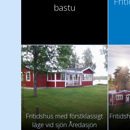
Frit
bastu
Fritidshus med förstklassigt
Fritids
läge vid sjön Åredasjön