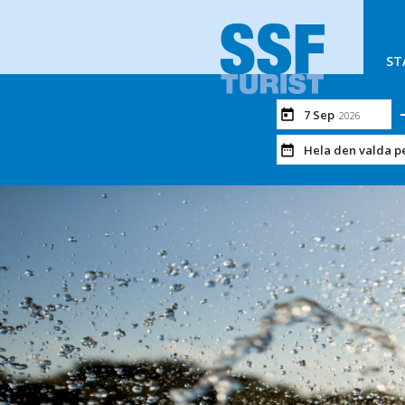
ST
7 Sep
2026
Hela den valda p