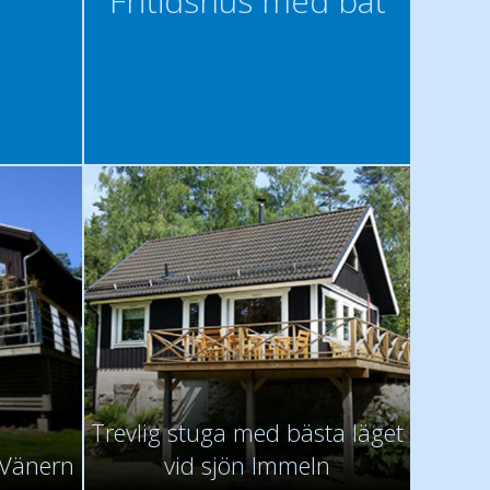
Fritidshus med båt
Trevlig stuga med bästa läget
d Vänern
vid sjön Immeln