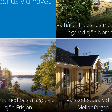
idshus vid havet
Välhållet fritidshus me
läge vid sjön Nö
hus med bästa läget vid
Välskött stuga vid 
sjön Frisjön
Mellanfärgen