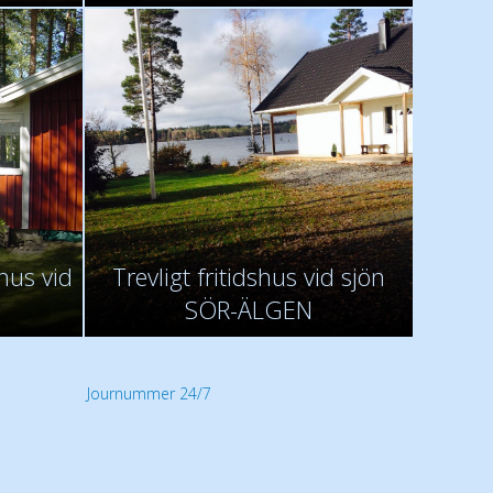
shus vid
Trevligt fritidshus vid sjön
SÖR-ÄLGEN
Journummer 24/7