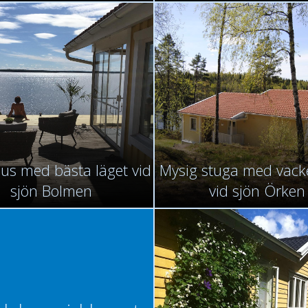
hus med bästa läget vid
Mysig stuga med vacke
sjön Bolmen
vid sjön Örken