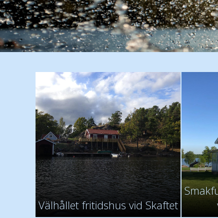
Smakful
Välhållet fritidshus vid Skaftet