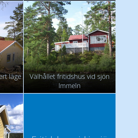
rt läge
Välhållet fritidshus vid sjön
Immeln