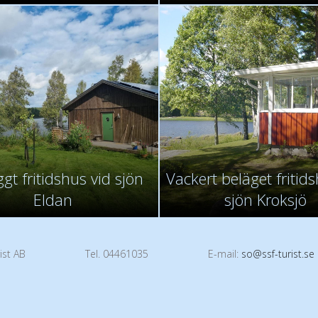
gt fritidshus vid sjön
Vackert beläget fritid
Eldan
sjön Kroksjö
ist AB
Tel. 04461035
E-mail:
so@ssf-turist.se