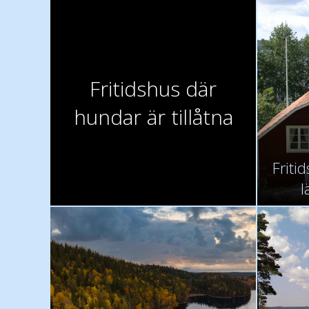
Fritidshus där
hundar är tillåtna
Friti
l