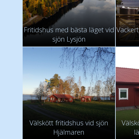
Fritidshus med bästa läget vid
Vackert
sjön Lysjön
Välskött fritidshus vid sjön
Välsk
Hjälmaren
l