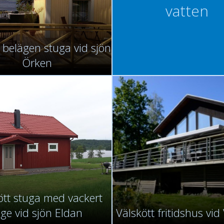
vatten
 belägen stuga vid sjön
Örken
ött stuga med vackert
äge vid sjön Eldan
Välskött fritidshus vi