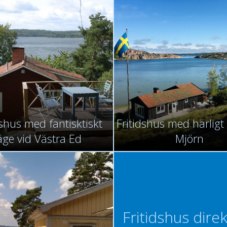
dshus med fantisktiskt
Fritidshus med härligt
äge vid Västra Ed
Mjörn
Fritidshus direk