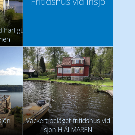
Fritidshus vid insjö
d härligt
mmen
sjön
Vackert beläget fritidshus vid
sjön HJÄLMAREN