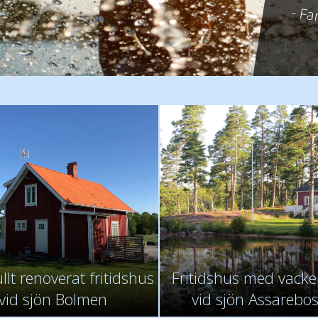
- Fa
- Jo
- Fa
lt renoverat fritidshus
Fritidshus med vacker
vid sjön Bolmen
vid sjön Assarebo