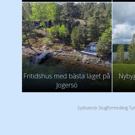
Fritidshus med bästa läget på
Nybyg
Jogersö
Sydsvensk Stugförmedling Tur