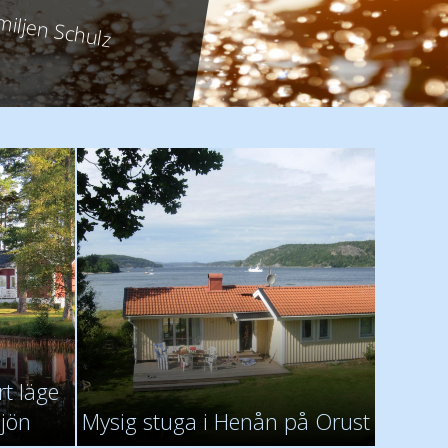
miljen Schulz
chen
miljen Ziegeler
t läge
sjön
Mysig stuga i Henån på Orust