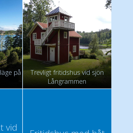
 läge på
Trevligt fritidshus vid sjön
Långrammen
t vid