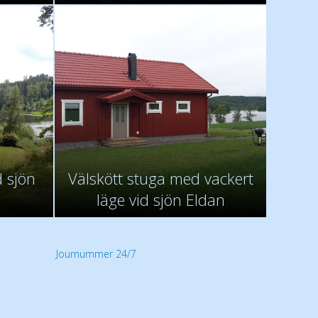
d sjön
Välskött stuga med vackert
läge vid sjön Eldan
Journummer 24/7