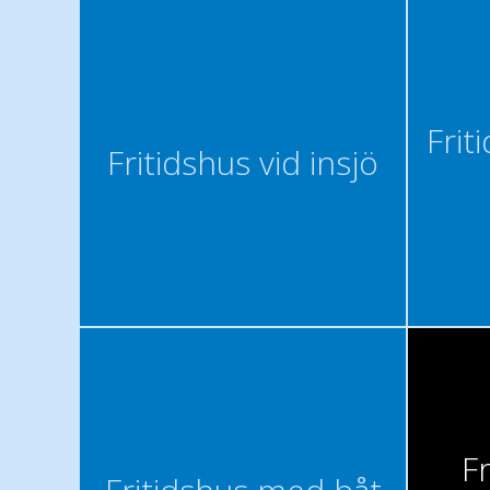
Frit
Fritidshus vid insjö
F