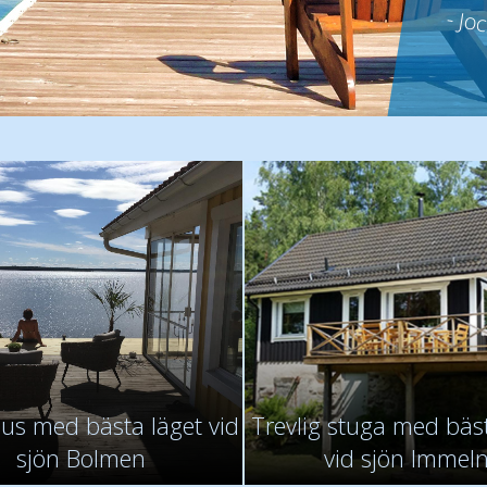
- F
- Jo
- Fa
hus med bästa läget vid
Trevlig stuga med bäst
sjön Bolmen
vid sjön Immel