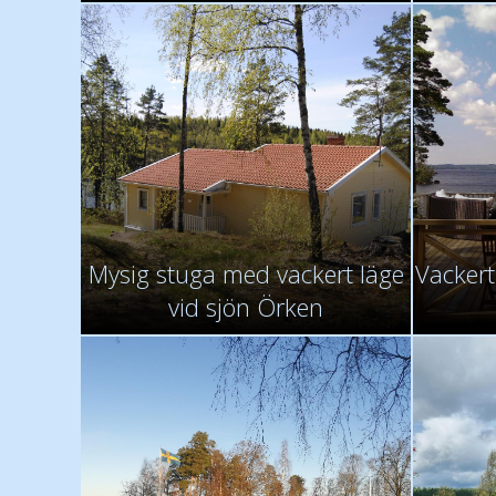
Mysig stuga med vackert läge
Vackert
vid sjön Örken