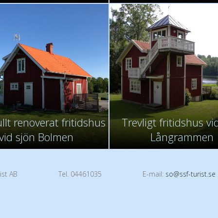
lt renoverat fritidshus
Trevligt fritidshus vi
vid sjön Bolmen
Långrammen
ist AB
Tel. 04461035
E-mail:
so@ssf-turist.se