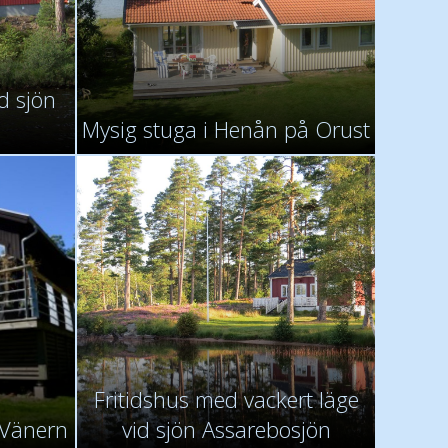
id sjön
Mysig stuga i Henån på Orust
Fritidshus med vackert läge
d Vänern
vid sjön Assarebosjön