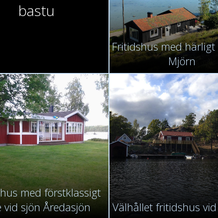
bastu
Fritidshus med härligt
Mjörn
shus med förstklassigt
e vid sjön Åredasjön
Välhållet fritidshus vid