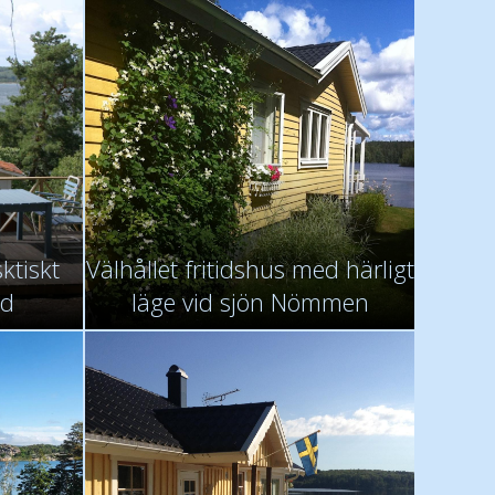
ktiskt
Välhållet fritidshus med härligt
Ed
läge vid sjön Nömmen