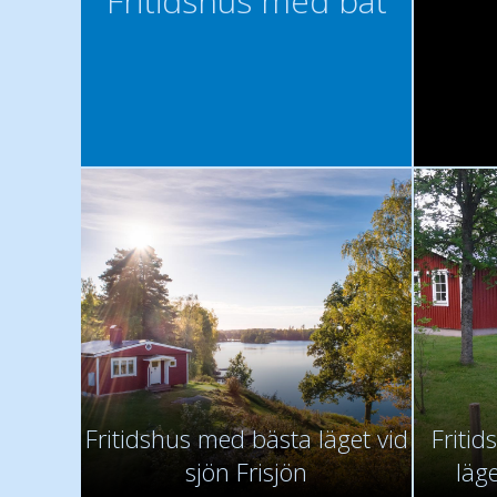
Fritidshus med båt
Fritidshus med bästa läget vid
Fritid
sjön Frisjön
läg