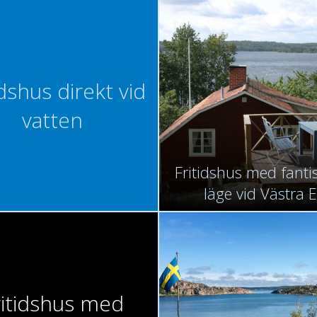
idshus direkt vid
vatten
Fritidshus med fantis
läge vid Västra 
ritidshus med