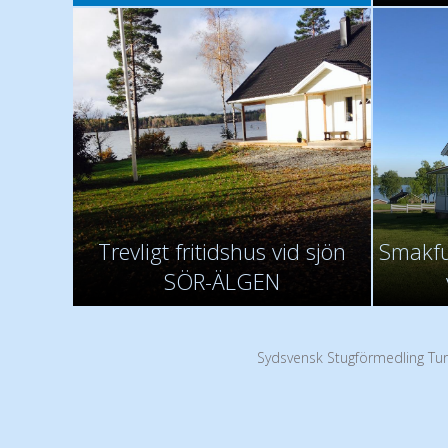
Trevligt fritidshus vid sjön
Smakful
SÖR-ÄLGEN
Sydsvensk Stugförmedling Tur