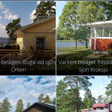
 belägen stuga vid sjön
Vackert beläget fritid
Örken
sjön Kroksjö