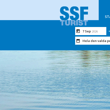
ST
7 Sep
2026
Hela den valda p