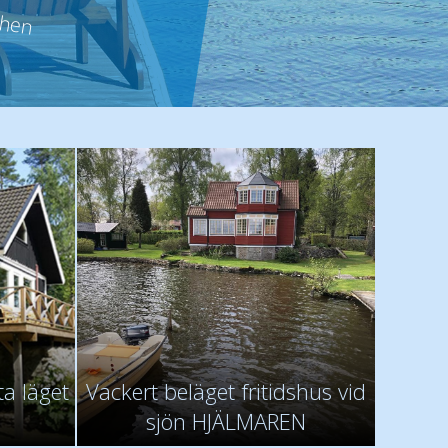
amiljen Mallek
chen
miljen Schulz
a läget
Vackert beläget fritidshus vid
n
sjön HJÄLMAREN