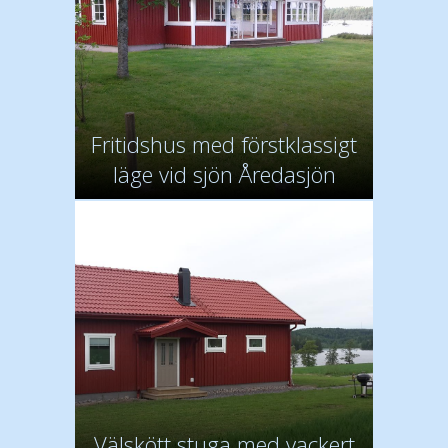
Fritidshus med förstklassigt
läge vid sjön Åredasjön
Välskött stuga med vackert