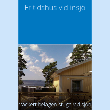
Fritidshus vid insjö
Vackert belägen stuga vid sjön