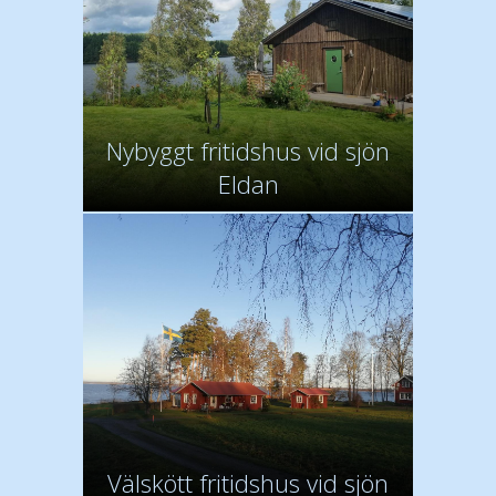
Nybyggt fritidshus vid sjön
Eldan
Välskött fritidshus vid sjön