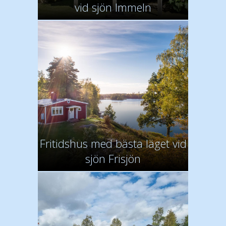
vid sjön Immeln
Fritidshus med bästa läget vid
sjön Frisjön