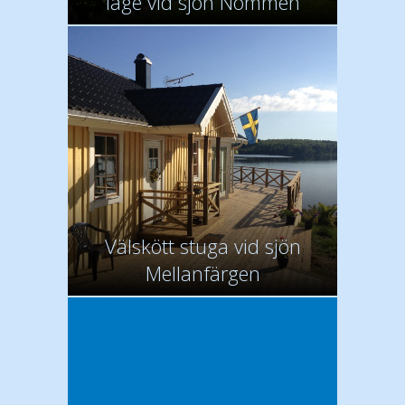
läge vid sjön Nömmen
Välskött stuga vid sjön
Mellanfärgen