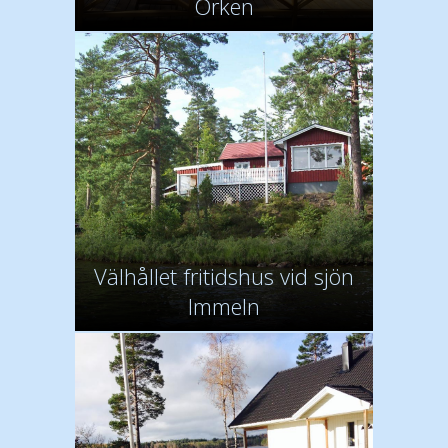
Örken
Välhållet fritidshus vid sjön
Immeln