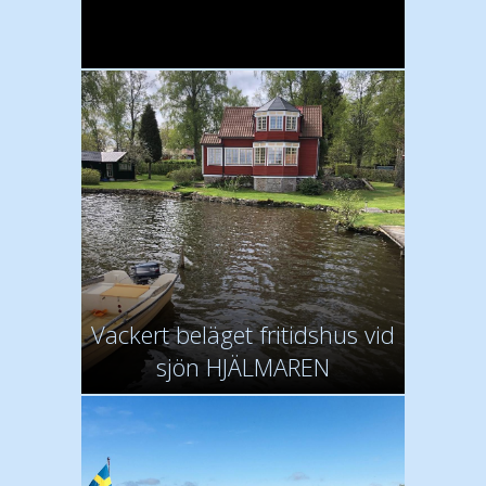
Vackert beläget fritidshus vid
sjön HJÄLMAREN