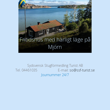
Fritidshus med härligt läge på
Mjörn
Sydsvensk Stugförmedling Turist AB
Tel. 04461035
E-mail:
so@ssf-turist.se
Journummer 24/7