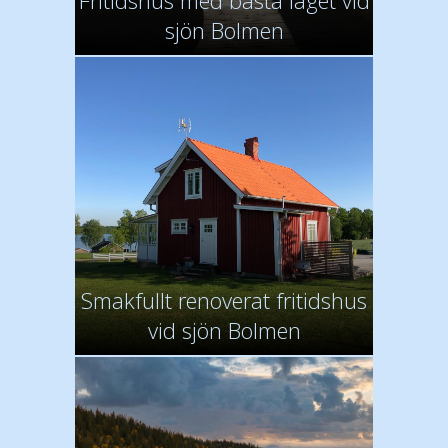
Fritidshus med bästa läget vid
sjön Bolmen
Smakfullt renoverat fritidshus
vid sjön Bolmen