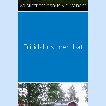
Välskött fritidshus vid Vänern
Fritidshus med båt