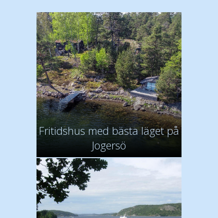
Fritidshus med bästa läget på
Jogersö