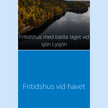
Fritidshus med bästa läget vid
sjön Lysjön
Fritidshus vid havet