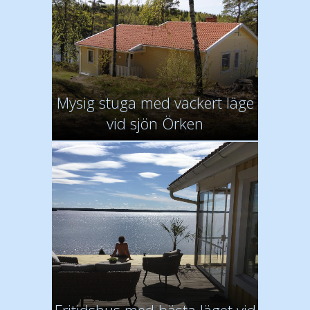
Mysig stuga med vackert läge
vid sjön Örken