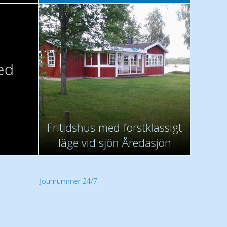
ed
Fritidshus med förstklassigt
läge vid sjön Åredasjön
Journummer 24/7