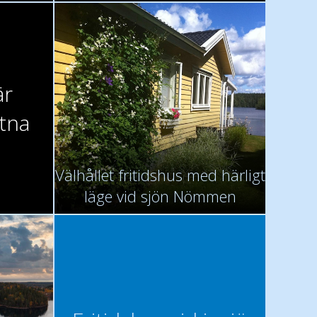
är
åtna
Välhållet fritidshus med härligt
läge vid sjön Nömmen