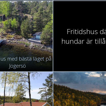
Fritidshus d
hundar är till
hus med bästa läget på
Jogersö