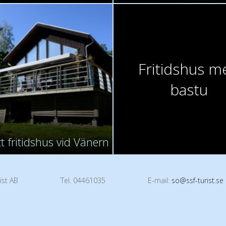
Fritidshus m
bastu
t fritidshus vid Vänern
ist AB
Tel. 04461035
E-mail:
so@ssf-turist.se