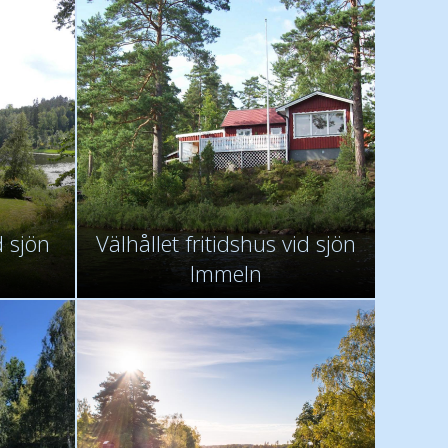
d sjön
Välhållet fritidshus vid sjön
Immeln