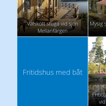
Välskött stuga vid sjön
Mysig 
Mellanfärgen
Fritidshus med båt
Friti
vid