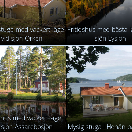
stuga med vackert läge
Fritidshus med bästa l
vid sjön Örken
sjön Lysjön
dshus med vackert läge
 sjön Assarebosjön
Mysig stuga i Henån p