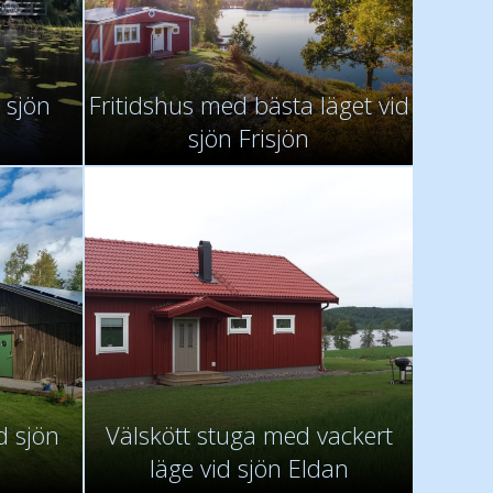
 sjön
Fritidshus med bästa läget vid
sjön Frisjön
d sjön
Välskött stuga med vackert
läge vid sjön Eldan