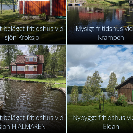
 beläget fritidshus vid
Mysigt fritidshus vid
sjön Kroksjö
Krampen
 beläget fritidshus vid
Nybyggt fritidshus vi
sjön HJÄLMAREN
Eldan