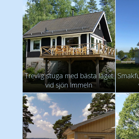
Trevlig stuga med bästa läget
Smakful
vid sjön Immeln