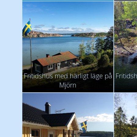
Fritidshus med härligt läge på
Fritids
Mjörn