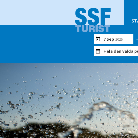
ST
7 Sep
2026
Hela den valda p