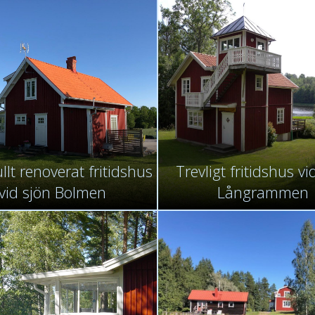
lt renoverat fritidshus
Trevligt fritidshus vi
vid sjön Bolmen
Långrammen