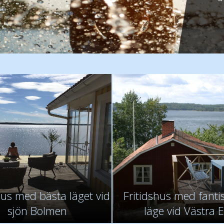
- F
- F
- Fa
hus med bästa läget vid
Fritidshus med fantis
sjön Bolmen
läge vid Västra 