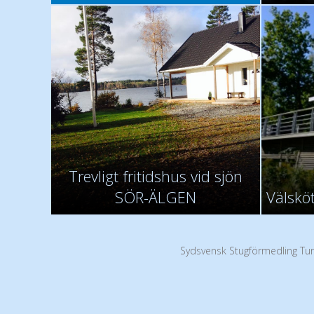
Trevligt fritidshus vid sjön
SÖR-ÄLGEN
Välsköt
Sydsvensk Stugförmedling Tur