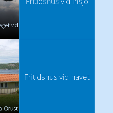
Fritidshus vid insjö
äget vid
Fritidshus vid havet
å Orust