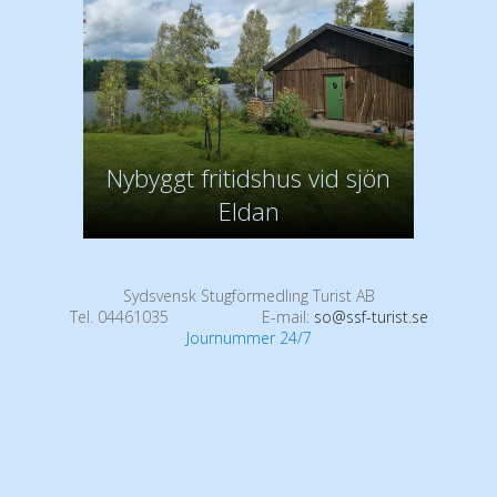
Nybyggt fritidshus vid sjön
Eldan
Sydsvensk Stugförmedling Turist AB
Tel. 04461035
E-mail:
so@ssf-turist.se
Journummer 24/7