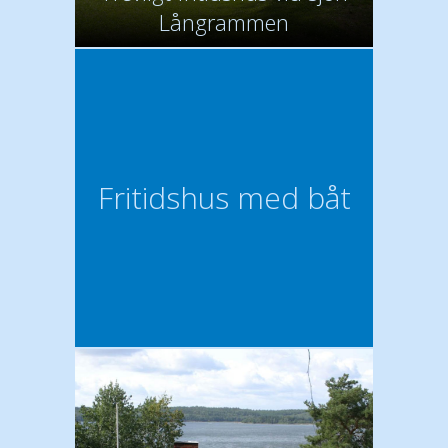
Långrammen
Fritidshus med båt