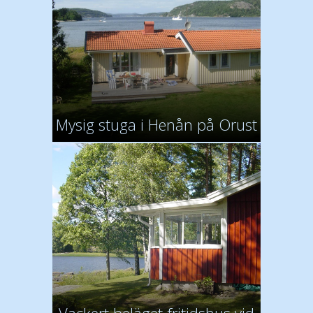
Mysig stuga i Henån på Orust