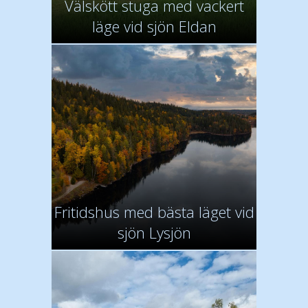
Välskött stuga med vackert
läge vid sjön Eldan
Fritidshus med bästa läget vid
sjön Lysjön