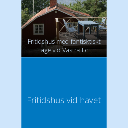
Fritidshus med fantisktiskt
läge vid Västra Ed
Fritidshus vid havet