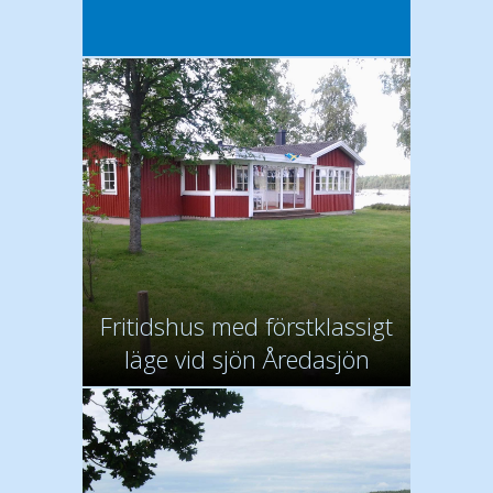
Fritidshus med förstklassigt
läge vid sjön Åredasjön