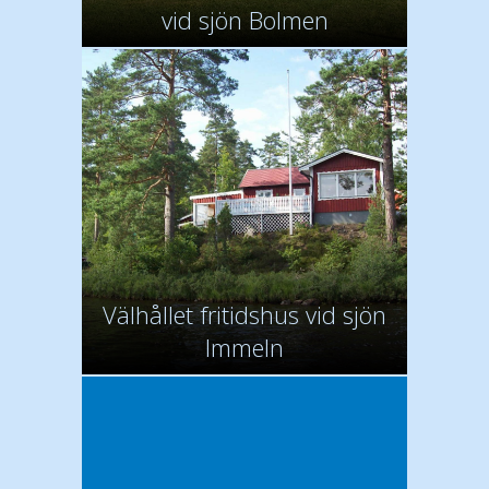
vid sjön Bolmen
Välhållet fritidshus vid sjön
Immeln