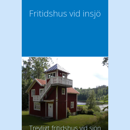
Fritidshus vid insjö
Trevligt fritidshus vid sjön