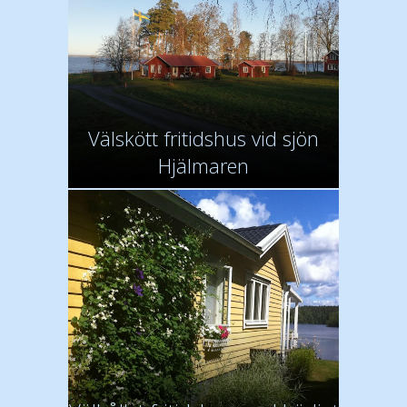
Välskött fritidshus vid sjön
Hjälmaren