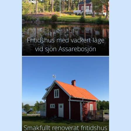
Fritidshus med vackert läge
vid sjön Assarebosjön
Smakfullt renoverat fritidshus