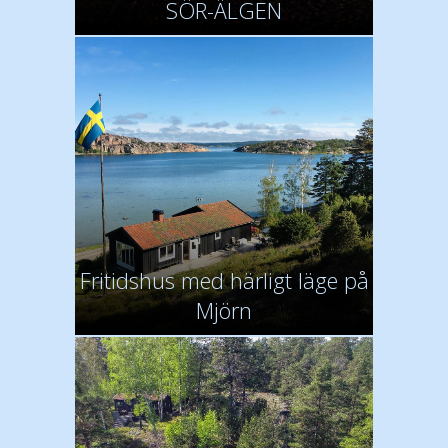
SÖR-ÄLGEN
Fritidshus med härligt läge på
Mjörn