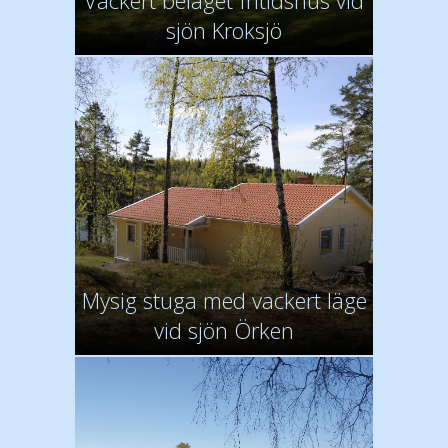
Vackert beläget fritidshus vid
sjön Kroksjö
Mysig stuga med vackert läge
vid sjön Örken