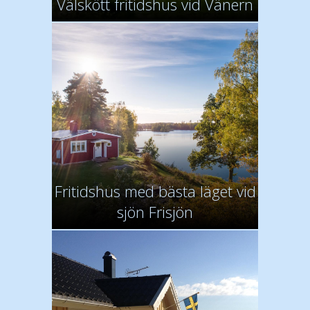
Välskött fritidshus vid Vänern
Fritidshus med bästa läget vid
sjön Frisjön