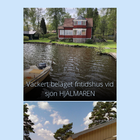
Vackert beläget fritidshus vid
sjön HJÄLMAREN