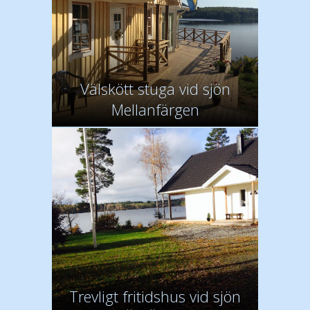
Välskött stuga vid sjön
Mellanfärgen
Trevligt fritidshus vid sjön