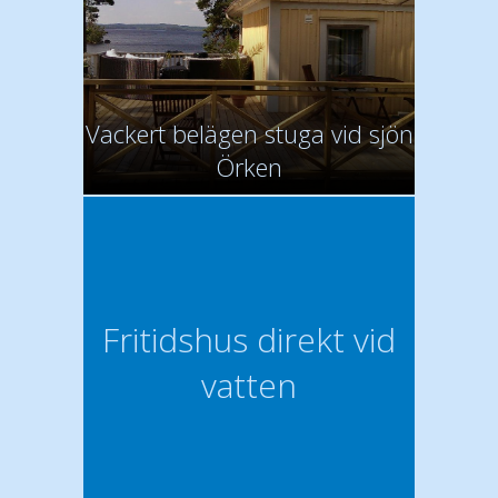
Vackert belägen stuga vid sjön
Örken
Fritidshus direkt vid
vatten