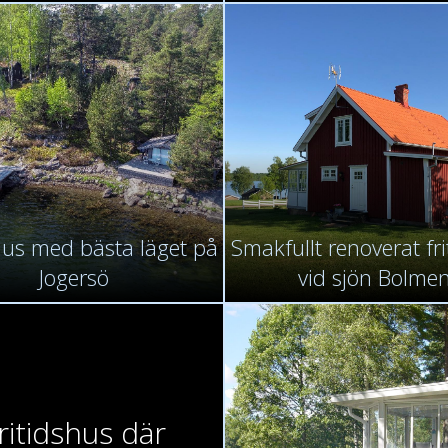
hus med bästa läget på
Smakfullt renoverat fr
Jogersö
vid sjön Bolme
ritidshus där