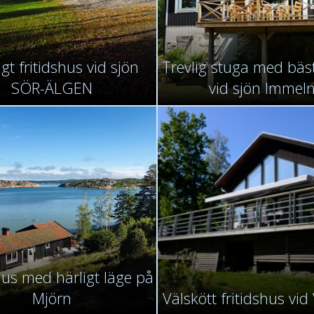
igt fritidshus vid sjön
Trevlig stuga med bäst
SÖR-ÄLGEN
vid sjön Immel
hus med härligt läge på
Mjörn
Välskött fritidshus vi