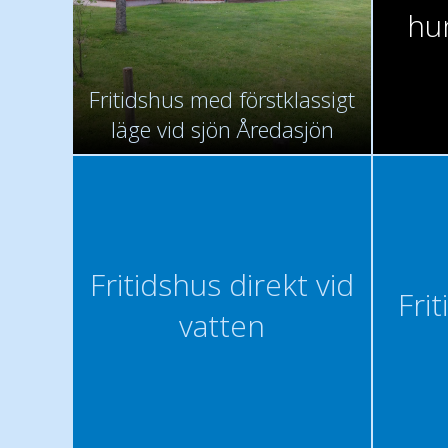
hun
Fritidshus med förstklassigt
läge vid sjön Åredasjön
Fritidshus direkt vid
Frit
vatten