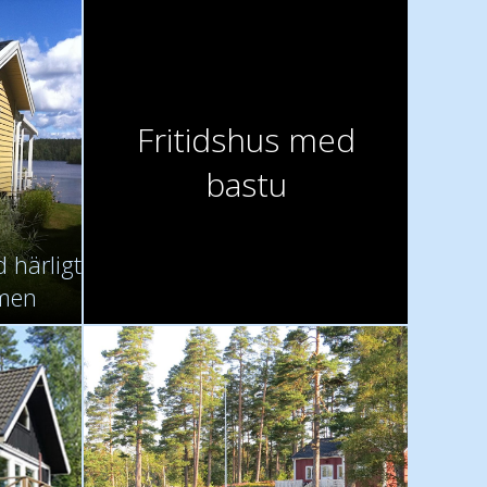
Fritidshus med
bastu
d härligt
mmen