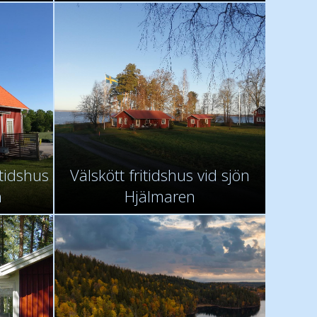
itidshus
Välskött fritidshus vid sjön
n
Hjälmaren