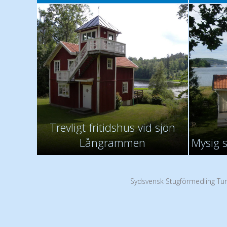
Trevligt fritidshus vid sjön
Långrammen
Mysig 
Sydsvensk Stugförmedling Tur