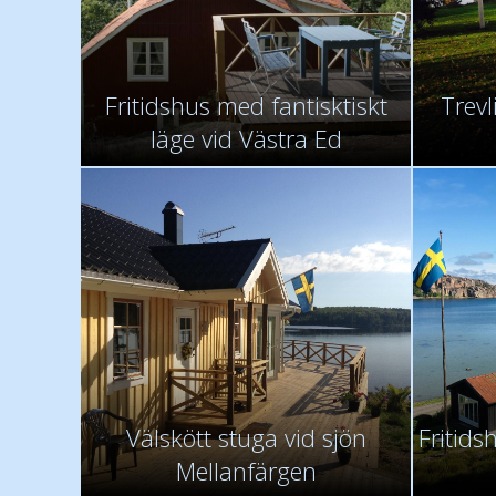
Fritidshus med fantisktiskt
Trevl
läge vid Västra Ed
Välskött stuga vid sjön
Fritids
Mellanfärgen