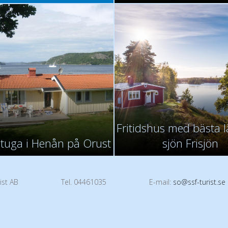
Fritidshus med bästa l
stuga i Henån på Orust
sjön Frisjön
ist AB
Tel. 04461035
E-mail:
so@ssf-turist.se