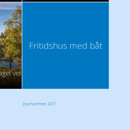
Fritidshus med båt
äget vid
Journummer 24/7