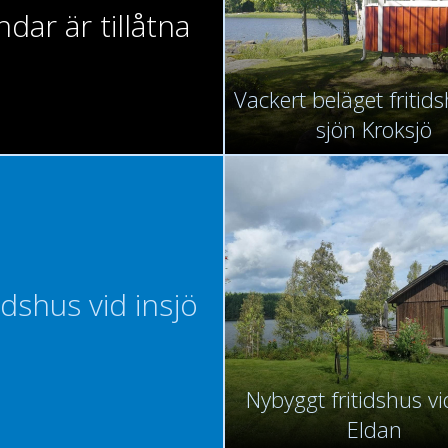
dar är tillåtna
Vackert beläget fritid
sjön Kroksjö
idshus vid insjö
Nybyggt fritidshus vi
Eldan