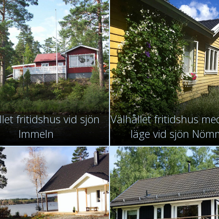
let fritidshus vid sjön
Välhållet fritidshus me
Immeln
läge vid sjön Nö