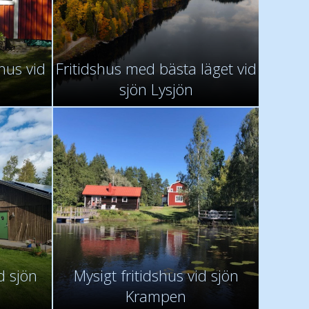
shus vid
Fritidshus med bästa läget vid
sjön Lysjön
d sjön
Mysigt fritidshus vid sjön
Krampen