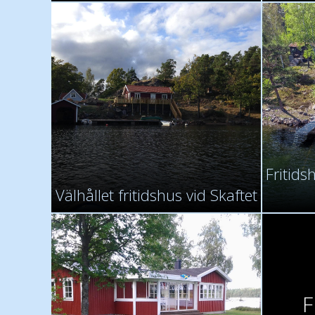
Fritids
Välhållet fritidshus vid Skaftet
F