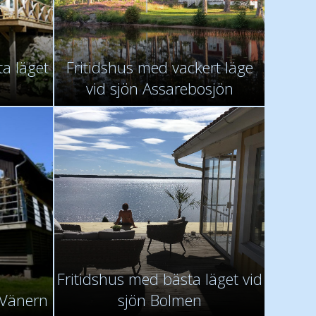
a läget
Fritidshus med vackert läge
n
vid sjön Assarebosjön
Fritidshus med bästa läget vid
d Vänern
sjön Bolmen