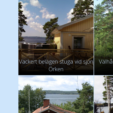
Vackert belägen stuga vid sjön
Välhål
Örken