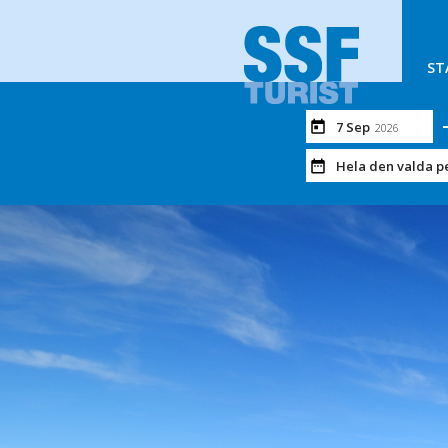
ST
7 Sep
2026
Hela den valda p