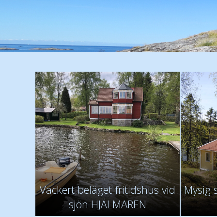
Vackert beläget fritidshus vid
Mysig 
sjön HJÄLMAREN