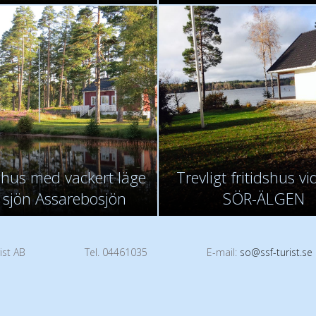
dshus med vackert läge
Trevligt fritidshus vi
 sjön Assarebosjön
SÖR-ÄLGEN
ist AB
Tel. 04461035
E-mail:
so@ssf-turist.se