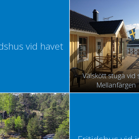
idshus vid havet
Välskött stuga vid 
Mellanfärgen