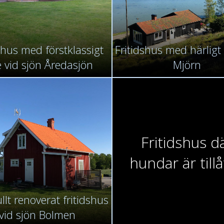
shus med förstklassigt
Fritidshus med härligt
e vid sjön Åredasjön
Mjörn
Fritidshus d
hundar är till
lt renoverat fritidshus
vid sjön Bolmen