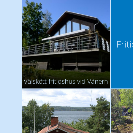
Frit
Välskött fritidshus vid Vänern