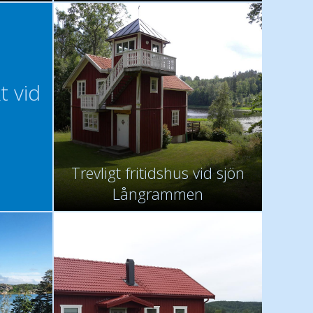
t vid
Trevligt fritidshus vid sjön
Långrammen