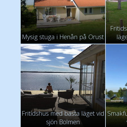
Fritid
Mysig stuga i Henån på Orust
läg
Fritidshus med bästa läget vid
Smakful
sjön Bolmen