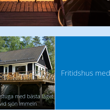
- F
- fa
- F
Fritidshus med
g stuga med bästa läget
vid sjön Immeln