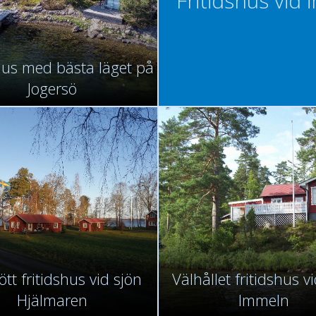
Fritidshus vid 
hus med bästa läget på
Jogersö
ött fritidshus vid sjön
Välhållet fritidshus v
Hjälmaren
Immeln