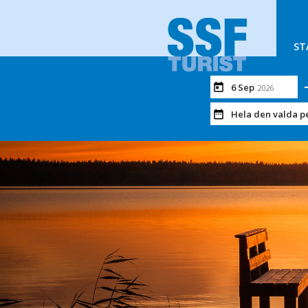
ST
6 Sep
2026
Hela den valda p