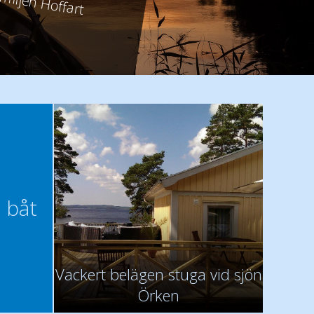
amiljen Hoffart
miljen Richter
amiljen Mallek
 båt
Vackert belägen stuga vid sjön
Örken