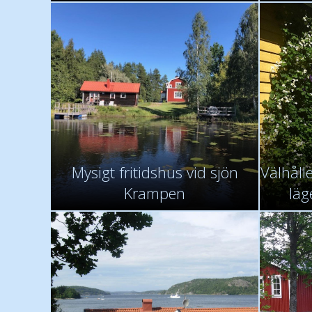
Mysigt fritidshus vid sjön
Välhålle
Krampen
läg