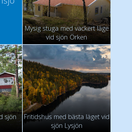
insjö
Mysig stuga med vackert läge
vid sjön Örken
id sjön
Fritidshus med bästa läget vid
sjön Lysjön