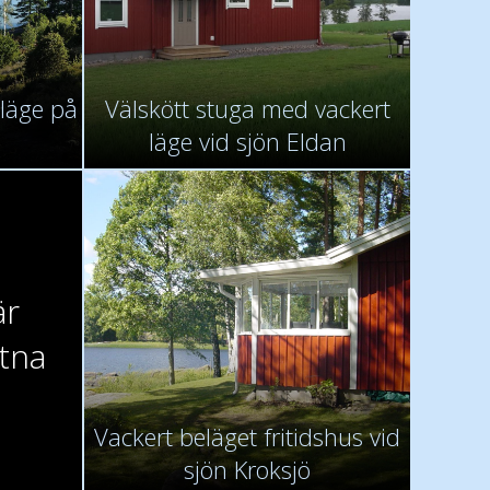
 läge på
Välskött stuga med vackert
läge vid sjön Eldan
är
åtna
Vackert beläget fritidshus vid
sjön Kroksjö