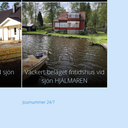
d sjön
Vackert beläget fritidshus vid
sjön HJÄLMAREN
Journummer 24/7