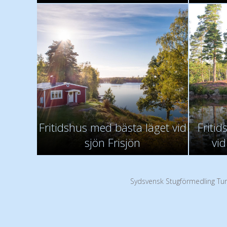
Fritidshus med bästa läget vid
Friti
sjön Frisjön
vid
Sydsvensk Stugförmedling Tur