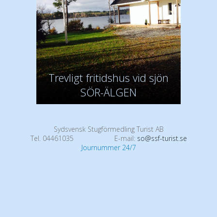
Trevligt fritidshus vid sjön
SÖR-ÄLGEN
Sydsvensk Stugförmedling Turist AB
Tel. 04461035
E-mail:
so@ssf-turist.se
Journummer 24/7