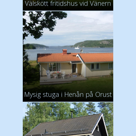
Välskött fritidshus vid Vänern
Mysig stuga i Henån på Orust