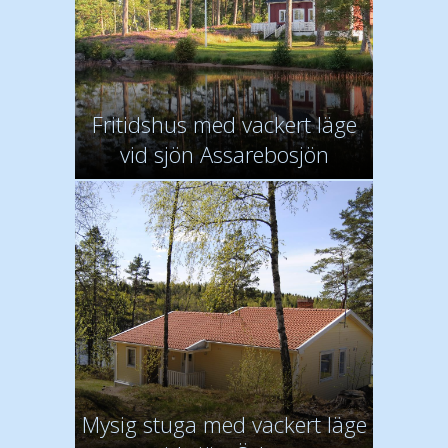
Fritidshus med vackert läge
vid sjön Assarebosjön
Mysig stuga med vackert läge