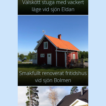
Välskött stuga med vackert
läge vid sjön Eldan
Smakfullt renoverat fritidshus
vid sjön Bolmen