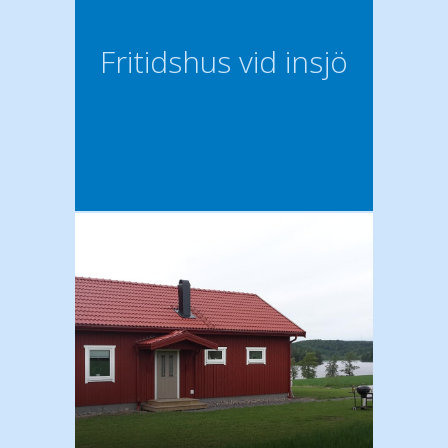
Fritidshus vid insjö