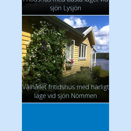
sjön Lysjön
Välhållet fritidshus med härligt
läge vid sjön Nömmen