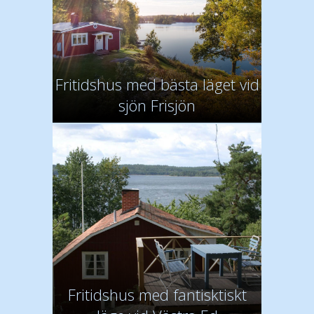
Fritidshus med bästa läget vid
sjön Frisjön
Fritidshus med fantisktiskt