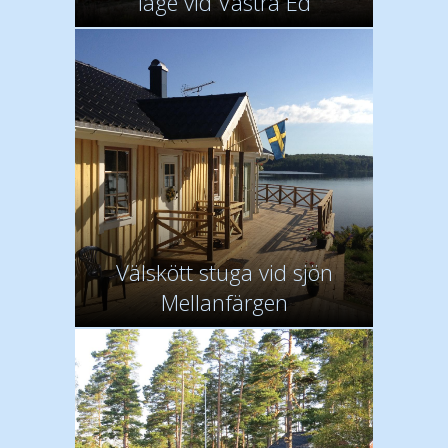
läge vid Västra Ed
Välskött stuga vid sjön
Mellanfärgen