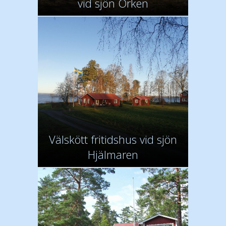
vid sjön Örken
Välskött fritidshus vid sjön
Hjälmaren