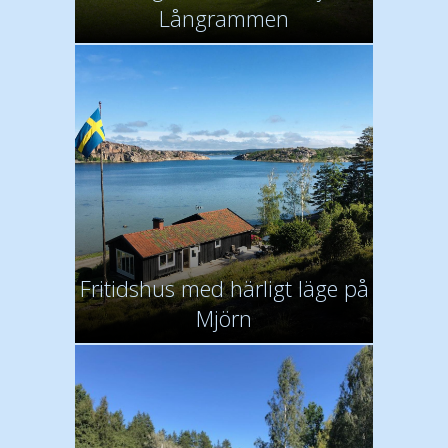
Långrammen
Fritidshus med härligt läge på
Mjörn