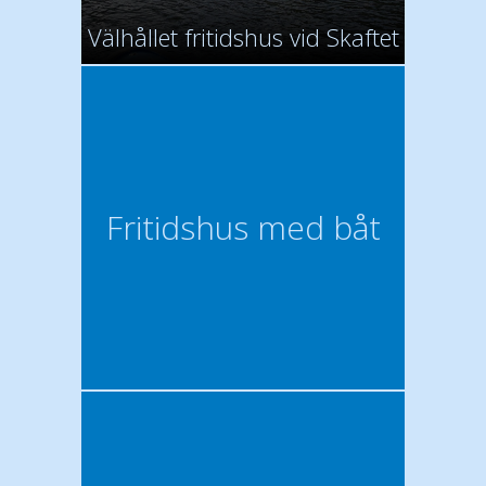
Välhållet fritidshus vid Skaftet
Fritidshus med båt