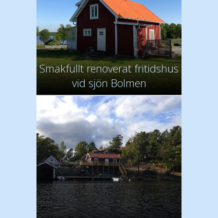
Smakfullt renoverat fritidshus
vid sjön Bolmen