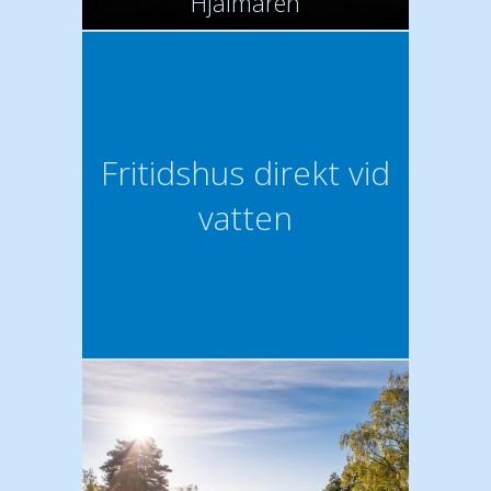
Hjälmaren
Fritidshus direkt vid
vatten