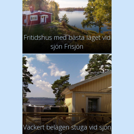
Fritidshus med bästa läget vid
sjön Frisjön
Vackert belägen stuga vid sjön