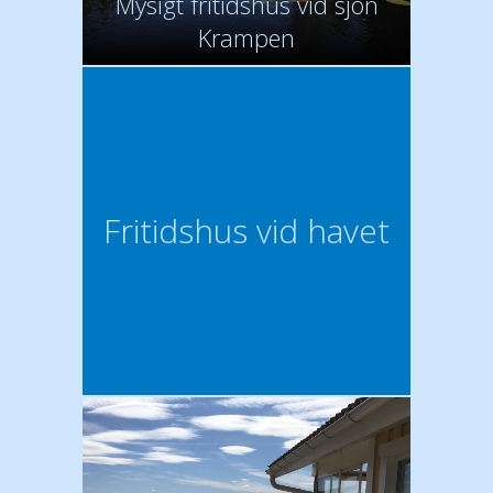
Mysigt fritidshus vid sjön
Krampen
Fritidshus vid havet