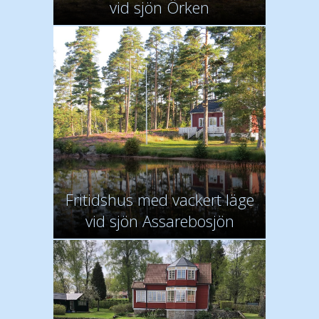
vid sjön Örken
Fritidshus med vackert läge
vid sjön Assarebosjön