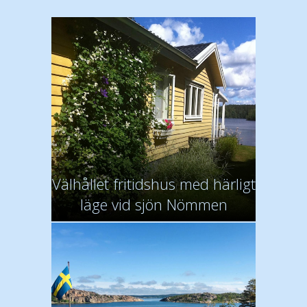
Välhållet fritidshus med härligt
läge vid sjön Nömmen