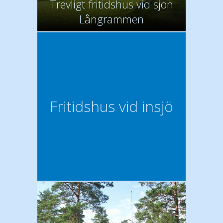
Trevligt fritidshus vid sjön
Långrammen
Fritidshus vid insjö