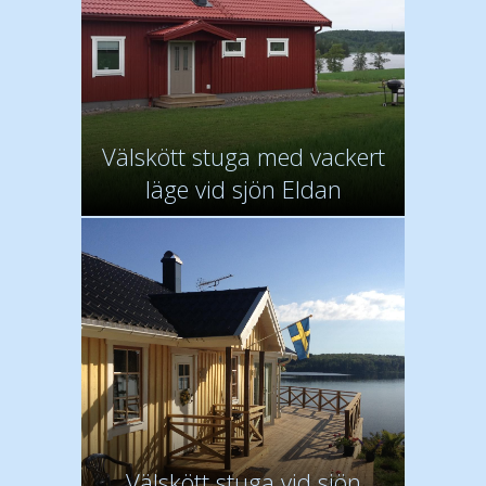
Välskött stuga med vackert
läge vid sjön Eldan
Välskött stuga vid sjön