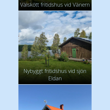
Välskött fritidshus vid Vänern
Nybyggt fritidshus vid sjön
Eldan