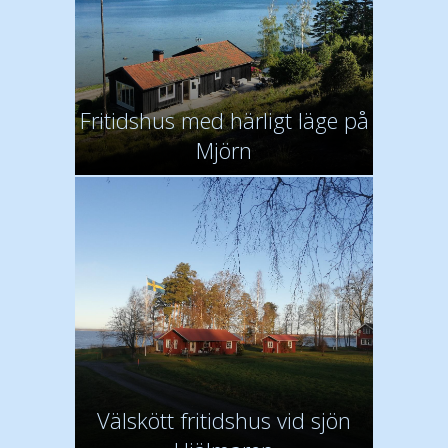
Fritidshus med härligt läge på
Mjörn
Välskött fritidshus vid sjön