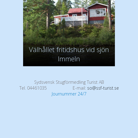
Välhållet fritidshus vid sjön
Immeln
Sydsvensk Stugförmedling Turist AB
Tel. 04461035
E-mail:
so@ssf-turist.se
Journummer 24/7