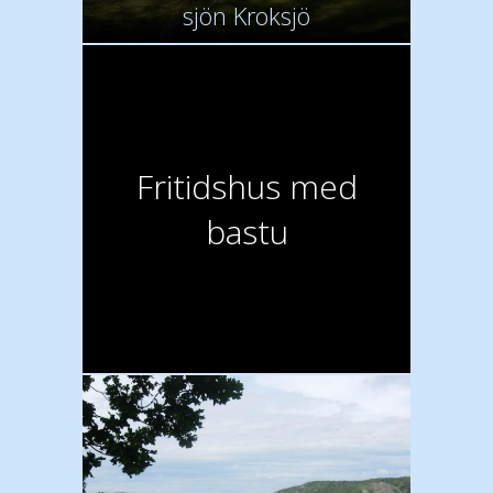
sjön Kroksjö
Fritidshus med
bastu