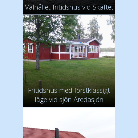
Välhållet fritidshus vid Skaftet
Fritidshus med förstklassigt
läge vid sjön Åredasjön