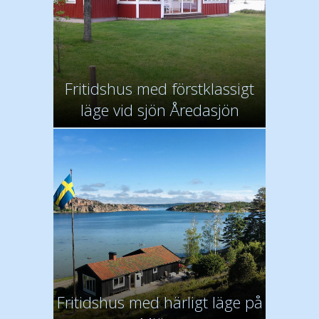
Fritidshus med förstklassigt
läge vid sjön Åredasjön
Fritidshus med härligt läge på