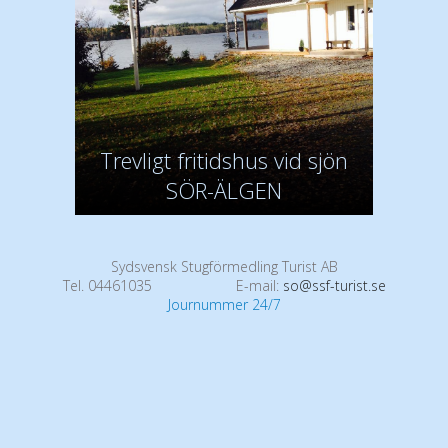
Trevligt fritidshus vid sjön
SÖR-ÄLGEN
Sydsvensk Stugförmedling Turist AB
Tel. 04461035
E-mail:
so@ssf-turist.se
Journummer 24/7