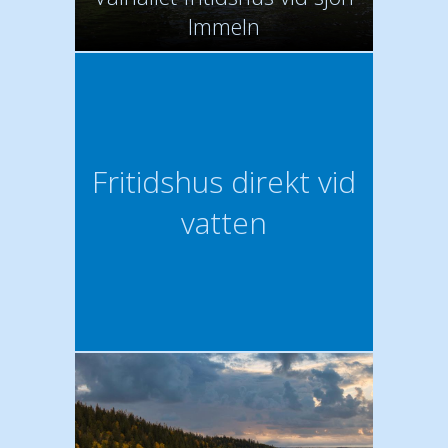
Immeln
Fritidshus direkt vid
vatten