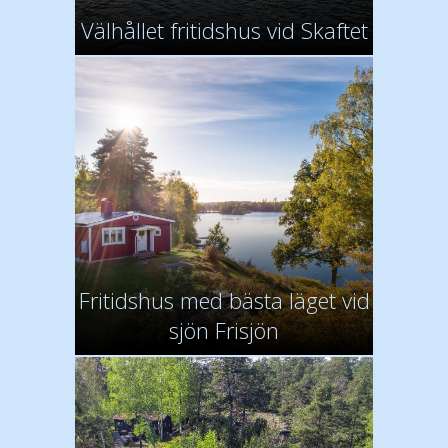
Välhållet fritidshus vid Skaftet
Fritidshus med bästa läget vid
sjön Frisjön