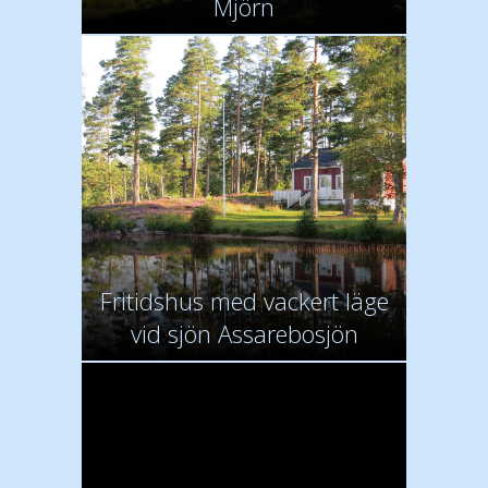
Mjörn
Fritidshus med vackert läge
vid sjön Assarebosjön