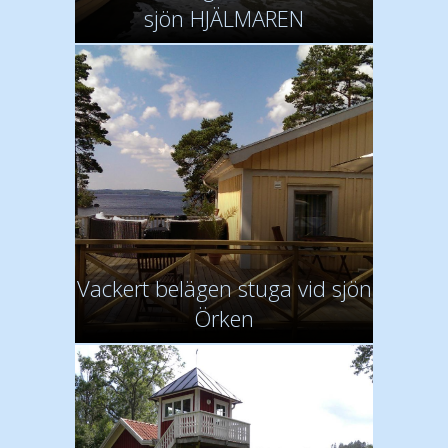
sjön HJÄLMAREN
Vackert belägen stuga vid sjön
Örken