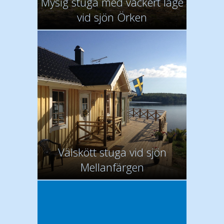
Mysig stuga med vackert läge
vid sjön Örken
Välskött stuga vid sjön
Mellanfärgen