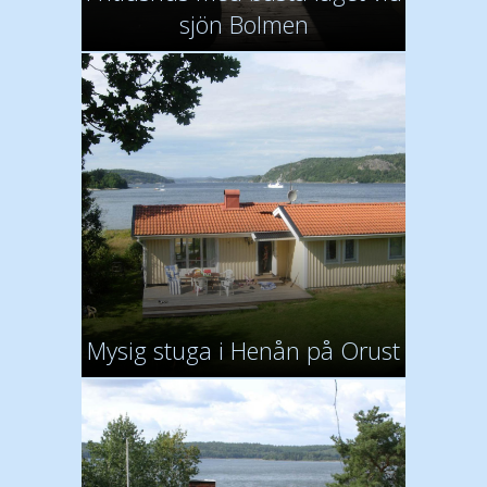
sjön Bolmen
Mysig stuga i Henån på Orust