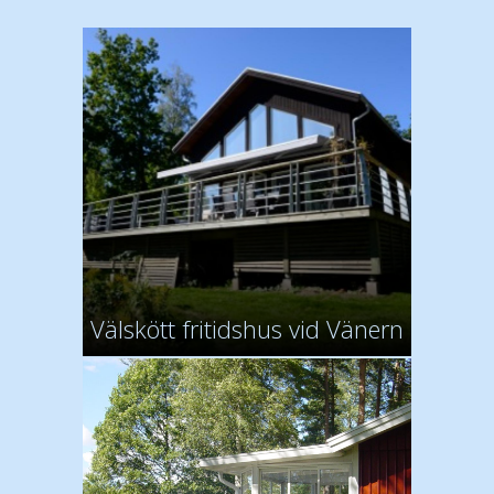
Välskött fritidshus vid Vänern