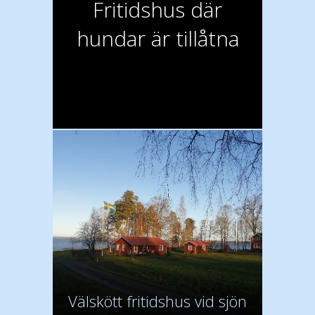
Fritidshus där
hundar är tillåtna
Välskött fritidshus vid sjön