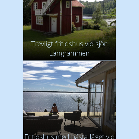
Trevligt fritidshus vid sjön
Långrammen
Fritidshus med bästa läget vid