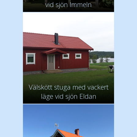
vid sjön Immeln
Välskött stuga med vackert
läge vid sjön Eldan