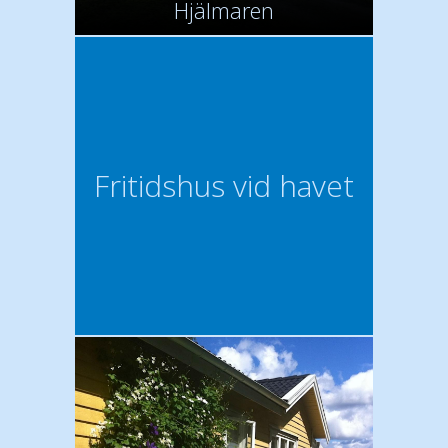
Hjälmaren
Fritidshus vid havet