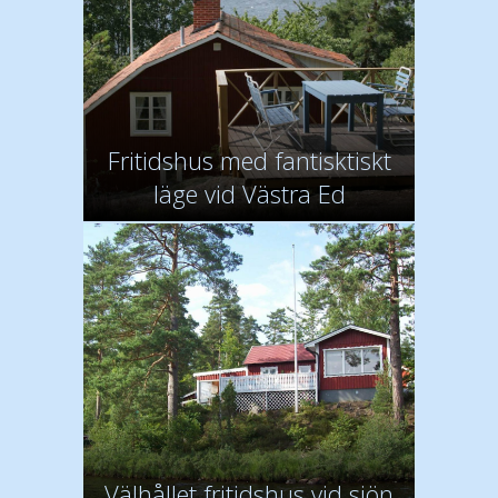
Fritidshus med fantisktiskt
läge vid Västra Ed
Välhållet fritidshus vid sjön